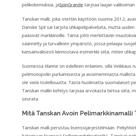
pelikokemuksia, ja
SpinGrande
tarjoaa laajan valikoiman 
Tanskan malli, joka otettiin käyttöön vuonna 2012, avas
Danske Spil sai tarjota uhkapelipalveluita, mutta uuden
pääsivät markkinoille. Tämä johti merkittäviin muutoksii
säännelty ja turvallinen ympäristö, jossa pelaajia suojell
kansainvälisesti kiinnostava esimerkki siitä, miten uhka
Suomessa tilanne on edelleen erilainen, sillä Veikkaus
pelimonopolin purkamisesta ja avoimemmasta mallista kä
ole vielä todellisuutta. Tästä huolimatta suomalaiset pelaa
Tanskan mallin kehitys tarjoaa arvokasta tietoa siitä, m
seurata.
Mitä Tanskan Avoin Pelimarkkinamalli 
Tanskan malli perustuu lisenssijärjestelmään. Peliyhtiöt, 
hakemaan lisenssiä Spillemyndighedeniltä, Tanskan peli