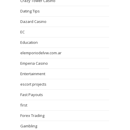
Crazy Tower Сasino
Dating Tips
Dazard Casino
EC
Education
elemporiodelvw.com.ar
Emperia Casino
Entertainment
escort projects
Fast Payouts
first
Forex Trading
Gambling