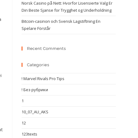
Norsk Casino på Nett: Hvorfor Lisensierte Valg Er
Din Beste Sjanse for Trygghet og Underholdning
a
Bitcoin-casinon och Svensk Lagstiftning En
Spelare Förstår
Recent Comments
Categories
i
! Marvel Rivals Pro Tips
! Без рубрики
1
10_07_AU_AKS
12
at
123texts