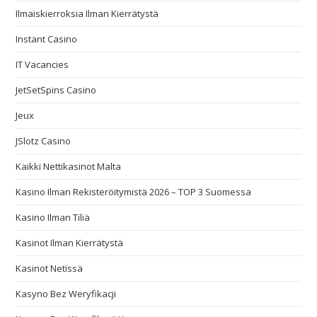
Ilmaiskierroksia Ilman Kierrätystä
Instant Casino
IT Vacancies
JetSetSpins Casino
Jeux
JSlotz Casino
Kaikki Nettikasinot Malta
Kasino Ilman Rekisteröitymistä 2026 – TOP 3 Suomessa
Kasino Ilman Tiliä
Kasinot Ilman Kierrätystä
Kasinot Netissä
Kasyno Bez Weryfikacji