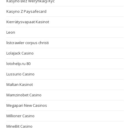
Kasyno Bez Weryfikacji Kyc
Kasyno Z Paysafecard
Kierrätysvapaat Kasinot
Leon
listcrawler corpus christi
LolaJack Casino
lotohelp.ru 80
Lussurio Casino
Maltan Kasinot
Mamzinobet Casino
Megapari New Casinos
Millioner Casino
MineBit Casino