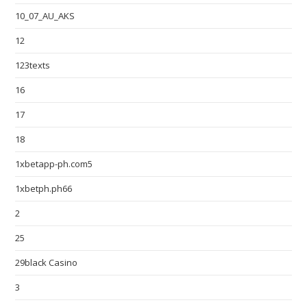
10_07_AU_AKS
12
123texts
16
17
18
1xbetapp-ph.com5
1xbetph.ph66
2
25
29black Casino
3