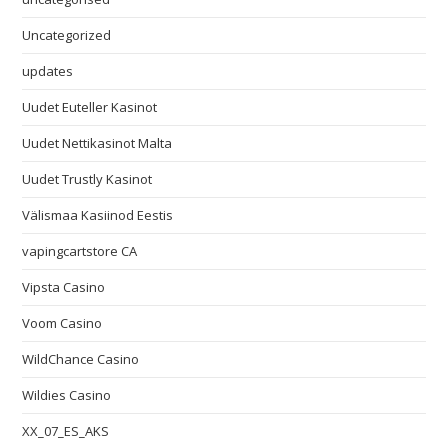
Uncategorized
updates
Uudet Euteller Kasinot
Uudet Nettikasinot Malta
Uudet Trustly Kasinot
Välismaa Kasiinod Eestis
vapingcartstore CA
Vipsta Casino
Voom Casino
WildChance Casino
Wildies Casino
XX_07_ES_AKS