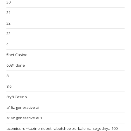
30
31
32
33
4
5bet Casino
6084 done
8
8,6
8ty8 Casino
a16z generative ai
a16z generative ai 1
acomics.ru~kazino-riobet-rabotchee-zerkalo-na-segodnya 100