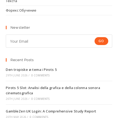
Текста
Форекс Обучение
Newsletter
GO
Recent Posts
Den tropiske ø-tema i Pirots 5
29TH JUNE 2026
/
0 COMMENTS
Pirots 5 Slot: Analisi della grafica e della colonna sonora
cinematografica
26TH JUNE 2026
/
0 COMMENTS
GambleZen UK Login: A Comprehensive Study Report
20TH MAY 2026
/
0 COMMENTS