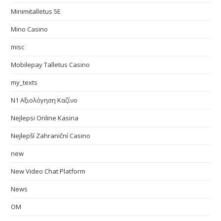
Minimitalletus 5E
Mino Casino
misc
Mobilepay Talletus Casino
my_texts
N1 Αξιολόγηση Καζίνο
Nejlepsi Online Kasina
Nejlepší Zahraniční Casino
new
New Video Chat Platform
News
OM