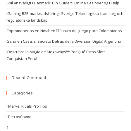
Spil Ansvarligt i Danmark: Din Guide til Online Casinoer og Hjælp
iGaming B2B-marknadsföring i Sverige Teknologiska framsteg och
regulatoriska landskap
Criptomonedas en Novibet: El Futuro del Juego para Colombianos
Gana en Casa: El Secreto Detrás de la Diversión Digital Argentina
¡Descubre la Magia de Megaways™: Por Qué Estas Slots
Conquistan Perú!
Recent Comments
Categories
! Marvel Rivals Pro Tips
! Без рубрики
1