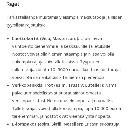
Rajat
Tarkastellaanpa muutamia yleisimpiä maksutapoja ja niiden
tyypillisiä rajoituksia:
Luottokortit (Visa, Mastercard):
Usein hyvä
vaihtoehto pienemmille ja keskisuurille talletuksille.
Nostot voivat olla hieman hitaampia ja niissä voi olla
tiukempia rajoja kuin talletuksissa. Tyypillinen
talletusraja voi olla 10–5000 euroa, kun taas nostorajat
voivat olla samankaltaisia tai hieman pienempiä.
Verkkopankkisiirrot (esim. Trustly, Euteller):
Nämä
palvelut mahdollistavat suorat siirrot omasta
verkkopankistasi. Ne ovat usein nopeita ja turvallisia.
Talletusrajat voivat olla korkeampia, jopa 10 000 euroa
tai enemmän, ja nostot ovat yleensä yhtä nopeita.
E-lompakot (esim. Skrill, Neteller):
Erittäin suosittuja