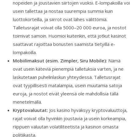
nopeiden ja joustavien siirtojen vuoksi. E-lompakoilla voi
usein tallettaa ja nostaa suurempia summia kuin
luottokorteilla, ja siirrot ovat lähes välittömiä.
Talletusrajat voivat olla 5000–20 000 euroa, ja nostot
toimivat samoin. Huomioi kuitenkin, että jotkut kasinot
saattavat rajoittaa bonusten saamista tietyillä e-
lompakoilla.
Mobiilimaksut (esim. Zimpler, Siru Mobile):
Nämä
ovat usein käteviä pienempiä talletuksia varten, ja ne
laskutetaan puhelinlaskun yhteydessä. Talletusrajat
ovat tyypillisesti matalampia, usein muutamia satoja
euroja, ja nostot eivät yleensä ole mahdollisia tällä
menetelmällä.
Kryptovaluutat:
Jos kasino hyväksyy kryptovaluuttoja,
rajat voivat olla hyvinkin joustavia ja usein korkeampia,
riippuen valuutan volatiliteetista ja kasinon omasta
politiikasta.