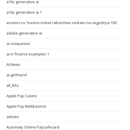
a16z generative ai
a16z generative ai 1
acomics.ru~kazino-riobet-rabotchee-zerkalo-na-segodnya 100
adobe generative ai
ai companion
ai in finance examples 1
AI News
ai-girlfriend
all_BAz
Apple Pay Casino
Apple Pay Nettikasinot
articles
Automaty Online Paysafecard