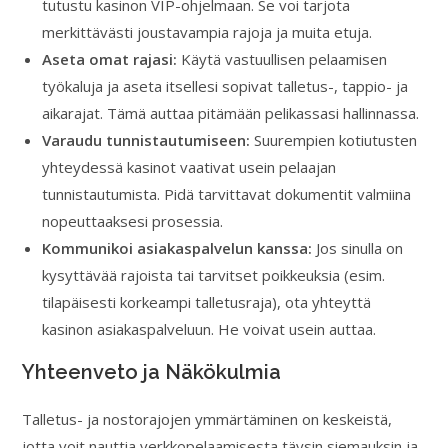
tutustu kasinon VIP-ohjelmaan. Se voi tarjota
merkittävästi joustavampia rajoja ja muita etuja.
Aseta omat rajasi:
Käytä vastuullisen pelaamisen
työkaluja ja aseta itsellesi sopivat talletus-, tappio- ja
aikarajat. Tämä auttaa pitämään pelikassasi hallinnassa.
Varaudu tunnistautumiseen:
Suurempien kotiutusten
yhteydessä kasinot vaativat usein pelaajan
tunnistautumista. Pidä tarvittavat dokumentit valmiina
nopeuttaaksesi prosessia.
Kommunikoi asiakaspalvelun kanssa:
Jos sinulla on
kysyttävää rajoista tai tarvitset poikkeuksia (esim.
tilapäisesti korkeampi talletusraja), ota yhteyttä
kasinon asiakaspalveluun. He voivat usein auttaa.
Yhteenveto ja Näkökulmia
Talletus- ja nostorajojen ymmärtäminen on keskeistä,
jotta voit nauttia verkkopelaamisesta täysin siemauksin ja