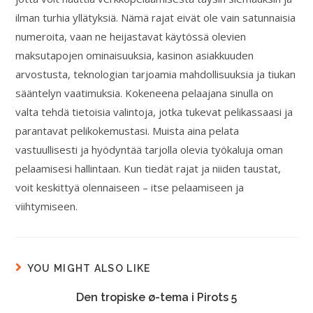
ilman turhia yllätyksiä. Nämä rajat eivät ole vain satunnaisia
numeroita, vaan ne heijastavat käytössä olevien
maksutapojen ominaisuuksia, kasinon asiakkuuden
arvostusta, teknologian tarjoamia mahdollisuuksia ja tiukan
sääntelyn vaatimuksia. Kokeneena pelaajana sinulla on
valta tehdä tietoisia valintoja, jotka tukevat pelikassaasi ja
parantavat pelikokemustasi. Muista aina pelata
vastuullisesti ja hyödyntää tarjolla olevia työkaluja oman
pelaamisesi hallintaan. Kun tiedät rajat ja niiden taustat,
voit keskittyä olennaiseen – itse pelaamiseen ja
viihtymiseen.
YOU MIGHT ALSO LIKE
Den tropiske ø-tema i Pirots 5