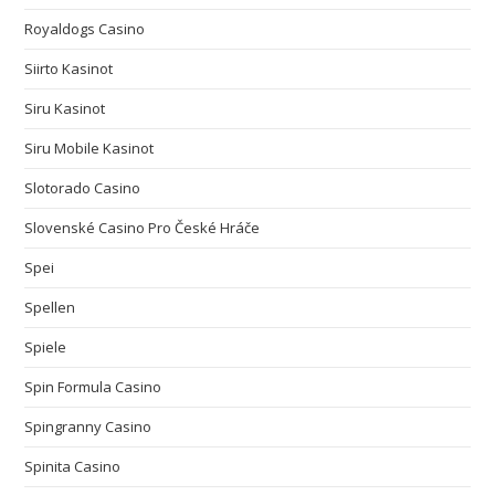
Royaldogs Casino
Siirto Kasinot
Siru Kasinot
Siru Mobile Kasinot
Slotorado Casino
Slovenské Casino Pro České Hráče
Spei
Spellen
Spiele
Spin Formula Casino
Spingranny Casino
Spinita Casino