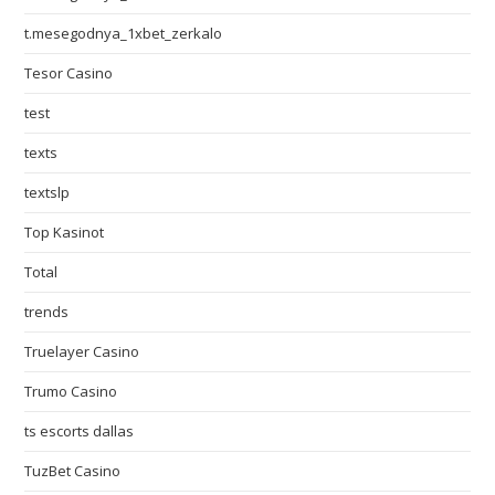
t.mesegodnya_1xbet_zerkalo
Tesor Casino
test
texts
textslp
Top Kasinot
Total
trends
Truelayer Casino
Trumo Casino
ts escorts dallas
TuzBet Casino