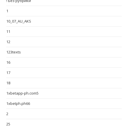
! Без рубрики
1
10_07_AU_AKS
11
12
123texts
16
17
18
1xbetapp-ph.com5
1xbetph.ph66
2
25