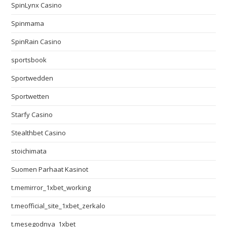
SpinLynx Casino
Spinmama
SpinRain Casino
sportsbook
Sportwedden
Sportwetten
Starfy Casino
Stealthbet Casino
stoichimata
Suomen Parhaat Kasinot
t.memirror_1xbet_working
t.meofficial_site_1xbet_zerkalo
t.mesegodnya_1xbet