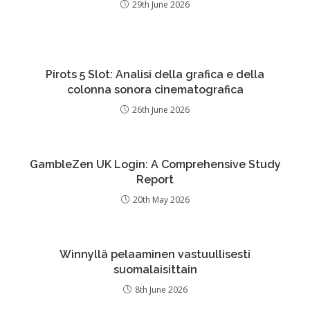
29th June 2026
Pirots 5 Slot: Analisi della grafica e della
colonna sonora cinematografica
26th June 2026
GambleZen UK Login: A Comprehensive Study
Report
20th May 2026
Winnyllä pelaaminen vastuullisesti
suomalaisittain
8th June 2026