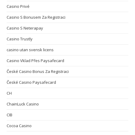
Casino Privé
Casino S Bonusem Za Registraci
Casino S Neterapay
Casino Trustly
casino utan svensk licens
Casino Vklad Přes Paysafecard
České Casino Bonus Za Registraci
České Casino Paysafecard
CH
ChainLuck Casino
CIB
Cocoa Casino