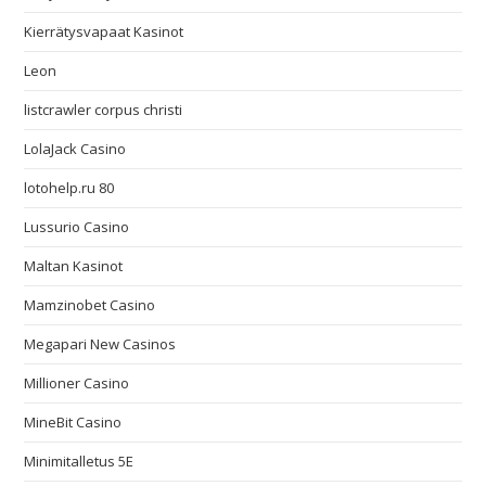
Kierrätysvapaat Kasinot
Leon
listcrawler corpus christi
LolaJack Casino
lotohelp.ru 80
Lussurio Casino
Maltan Kasinot
Mamzinobet Casino
Megapari New Casinos
Millioner Casino
MineBit Casino
Minimitalletus 5E