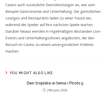
Casino auch zusätzliche Dienstleistungen an, wie zum
Beispiel Gastronomie und Unterhaltung. Die gemütlichen
Lounges und Restaurants laden zu einer Pause ein,
während die Spieler auf ihre nächsten Spiele warten.
Darüber hinaus werden in regelmäßigen Abständen Live-
Events und Unterhaltungsshows angeboten, die den
Besuch im Casino zu einem unvergesslichen Erlebnis
machen.
YOU MIGHT ALSO LIKE
Den tropiske ø-tema i Pirots 5
29th June 2026