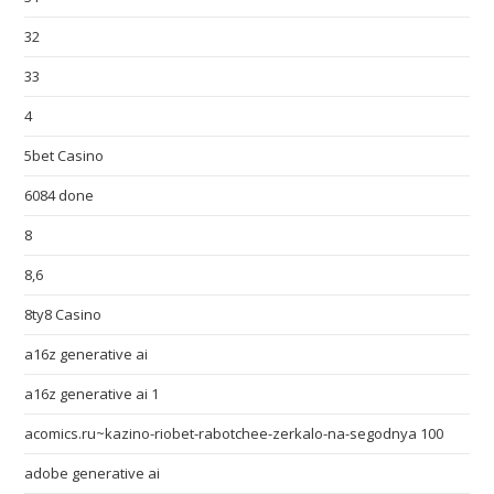
32
33
4
5bet Casino
6084 done
8
8,6
8ty8 Casino
a16z generative ai
a16z generative ai 1
acomics.ru~kazino-riobet-rabotchee-zerkalo-na-segodnya 100
adobe generative ai