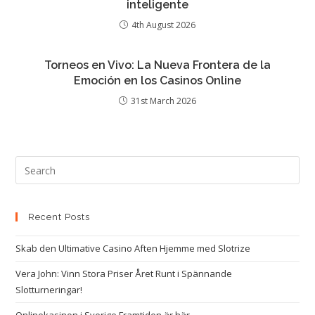
inteligente
4th August 2026
Torneos en Vivo: La Nueva Frontera de la
Emoción en los Casinos Online
31st March 2026
Recent Posts
Skab den Ultimative Casino Aften Hjemme med Slotrize
Vera John: Vinn Stora Priser Året Runt i Spännande
Slotturneringar!