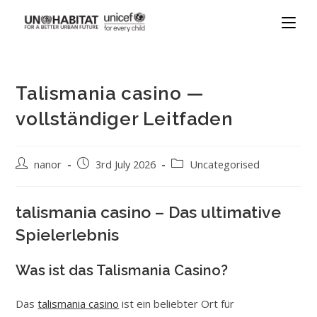
Talismania casino —
vollständiger Leitfaden
nanor
3rd July 2026
Uncategorised
talismania casino – Das ultimative
Spielerlebnis
Was ist das Talismania Casino?
Das
talismania casino
ist ein beliebter Ort für