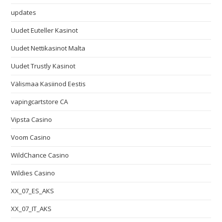
updates
Uudet Euteller Kasinot
Uudet Nettikasinot Malta
Uudet Trustly Kasinot
Välismaa Kasiinod Eestis
vapingcartstore CA
Vipsta Casino
Voom Casino
WildChance Casino
Wildies Casino
XX_07_ES_AKS
XX_07_IT_AKS