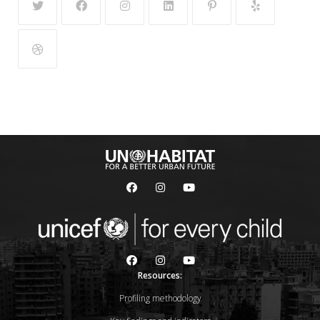
Resources:
Profiling methodology