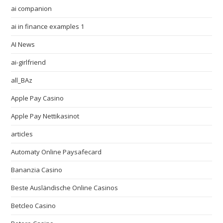
ai companion
ai in finance examples 1
AI News
ai-girlfriend
all_BAz
Apple Pay Casino
Apple Pay Nettikasinot
articles
Automaty Online Paysafecard
Bananzia Casino
Beste Ausländische Online Casinos
Betcleo Casino