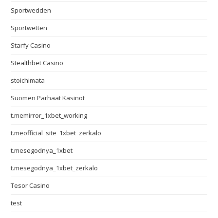
Sportwedden
Sportwetten
Starfy Casino
Stealthbet Casino
stoichimata
Suomen Parhaat Kasinot
t.memirror_1xbet_working
t.meofficial_site_1xbet_zerkalo
t.mesegodnya_1xbet
t.mesegodnya_1xbet_zerkalo
Tesor Casino
test