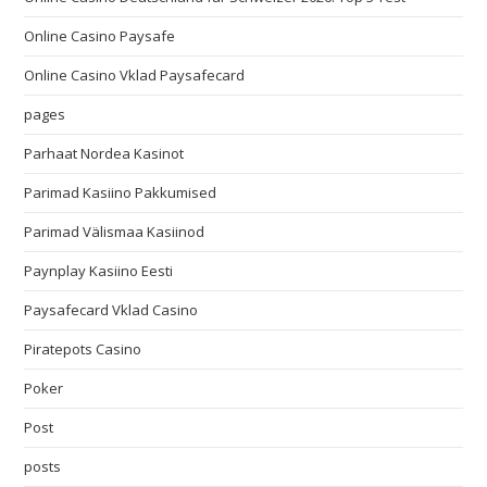
Online Casino Paysafe
Online Casino Vklad Paysafecard
pages
Parhaat Nordea Kasinot
Parimad Kasiino Pakkumised
Parimad Välismaa Kasiinod
Paynplay Kasiino Eesti
Paysafecard Vklad Casino
Piratepots Casino
Poker
Post
posts