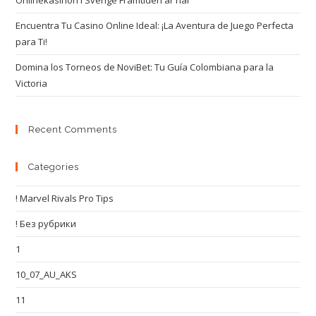
Onlinekasinon i Sverige Framtiden är här
Encuentra Tu Casino Online Ideal: ¡La Aventura de Juego Perfecta
para Ti!
Domina los Torneos de NoviBet: Tu Guía Colombiana para la
Victoria
Recent Comments
Categories
! Marvel Rivals Pro Tips
! Без рубрики
1
10_07_AU_AKS
11