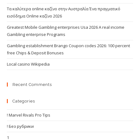
Τα καλύτερα online καζίνο στην Αυστραλία Ένα πραγματικό
εισόδημα Online καζίνο 2026
Greatest Mobile Gambling enterprises Usa 2026 A real income
Gambling enterprise Programs
Gambling establishment Brango Coupon codes 2026: 100 percent
free Chips & Deposit Bonuses
Local casino Wikipedia
Recent Comments
Categories
! Marvel Rivals Pro Tips
! Без рубрики
1