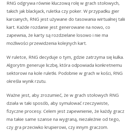
RNG odgrywa równie kluczową rolę w grach stołowych,
takich jak blackjack, ruletka czy poker. W przypadku gier
karcianych, RNG jest używane do tasowania wirtualnej talii
kart. Każde rozdanie jest generowane na nowo, co
zapewnia, że karty są rozdzielane losowo i nie ma
możliwości przewidzenia kolejnych kart.
W ruletce, RNG decyduje o tym, gdzie zatrzyma się kulka.
Algorytm generuje liczbę, która odpowiada konkretnemu
sektorowi na kole ruletki. Podobnie w grach w kości, RNG
określa wynik rzutu.
Ważne jest, aby zrozumieć, że w grach stołowych RNG
działa w taki sposób, aby symulować rzeczywiste,
fizyczne procesy. Celem jest zapewnienie, że każdy gracz
ma takie same szanse na wygraną, niezależnie od tego,
czy gra przeciwko krupierowi, czy innym graczom.