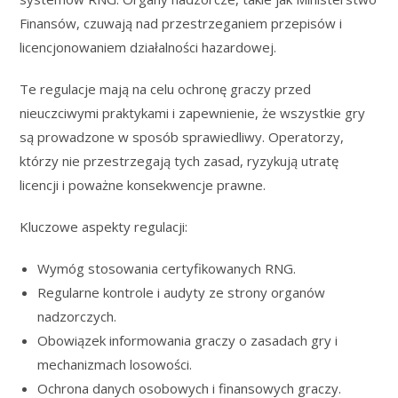
Finansów, czuwają nad przestrzeganiem przepisów i
licencjonowaniem działalności hazardowej.
Te regulacje mają na celu ochronę graczy przed
nieuczciwymi praktykami i zapewnienie, że wszystkie gry
są prowadzone w sposób sprawiedliwy. Operatorzy,
którzy nie przestrzegają tych zasad, ryzykują utratę
licencji i poważne konsekwencje prawne.
Kluczowe aspekty regulacji:
Wymóg stosowania certyfikowanych RNG.
Regularne kontrole i audyty ze strony organów
nadzorczych.
Obowiązek informowania graczy o zasadach gry i
mechanizmach losowości.
Ochrona danych osobowych i finansowych graczy.