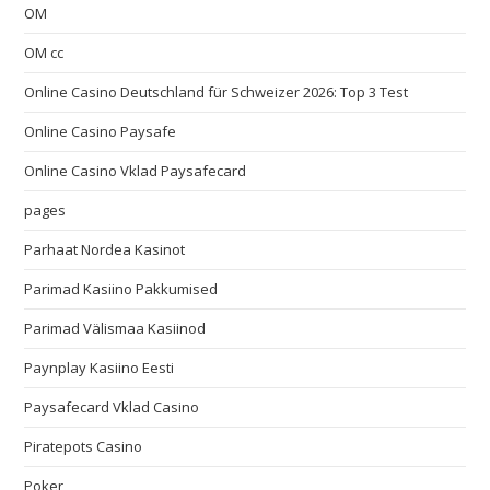
OM
OM cc
Online Casino Deutschland für Schweizer 2026: Top 3 Test
Online Casino Paysafe
Online Casino Vklad Paysafecard
pages
Parhaat Nordea Kasinot
Parimad Kasiino Pakkumised
Parimad Välismaa Kasiinod
Paynplay Kasiino Eesti
Paysafecard Vklad Casino
Piratepots Casino
Poker