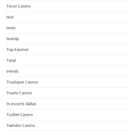
Tesor Casino
test
texts
textslp
Top Kasinot
Total
trends
Truelayer Casino
Trumo Casino
ts escorts dallas
TuzBet Casino
Twindor Casino