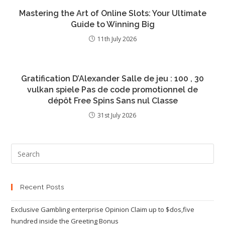
Mastering the Art of Online Slots: Your Ultimate
Guide to Winning Big
11th July 2026
Gratification D’Alexander Salle de jeu : 100 , 30
vulkan spiele Pas de code promotionnel de
dépôt Free Spins Sans nul Classe
31st July 2026
Recent Posts
Exclusive Gambling enterprise Opinion Claim up to $dos,five
hundred inside the Greeting Bonus