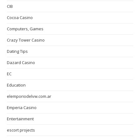
CIB
Cocoa Casino
Computers, Games
Crazy Tower Сasino
Dating Tips
Dazard Casino
EC
Education
elemporiodelvw.com.ar
Emperia Casino
Entertainment
escort projects