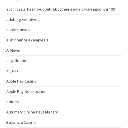
acomics.ru~kazino-riobet-rabotchee-zerkalo-na-segodnya 100
adobe generative ai
ai companion
ai in finance examples 1
AI News
ai-girlfriend
all_BAz
Apple Pay Casino
Apple Pay Nettikasinot
articles
Automaty Online Paysafecard
Bananzia Casino