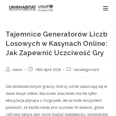
Tajemnice Generatorów Liczb
Losowych w Kasynach Online:
Jak Zapewnić Uczciwość Gry
nanor
18th April 2026
Uncategorised
Dla doświadczonych graczy, którzy od lat zanurzają się w
świat kasyn online, kluczowe znaczenie ma nie tylko
ekscytacja płynąca z rozgrywki, ale przede wszystkim
pewność, że każda runda jest uczciwa. W świecie, gdzie
cyfrowa natura gier może budzić wątpliwości, technologia