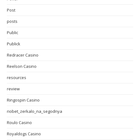
Post
posts
Public
Publick
Redracer Casino
Reelson Casino
resources
review
Ringospin Casino
riobet_zerkalo_na_segodnya
Roulo Casino
Royaldogs Casino