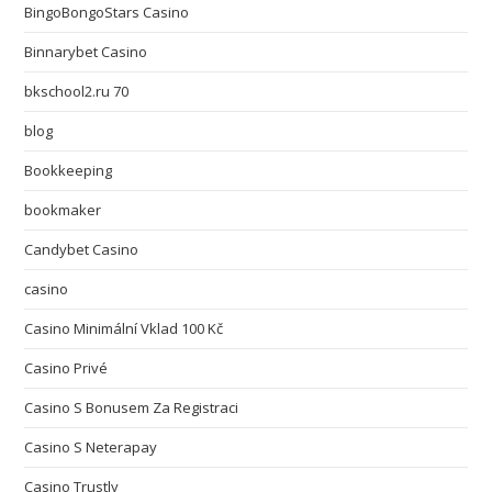
BingoBongoStars Casino
Binnarybet Casino
bkschool2.ru 70
blog
Bookkeeping
bookmaker
Candybet Casino
casino
Casino Minimální Vklad 100 Kč
Casino Privé
Casino S Bonusem Za Registraci
Casino S Neterapay
Casino Trustly