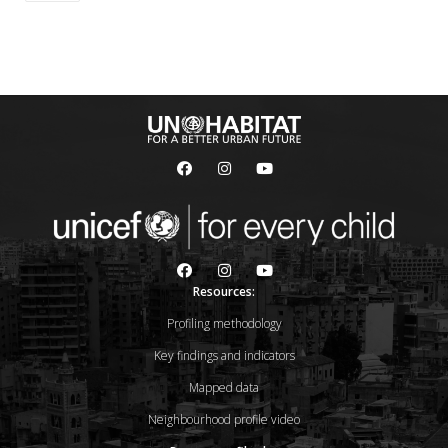
Resources:
Profiling methodology
Key findings and indicators
Mapped data
Neighbourhood profile video