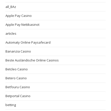
all_BAz
Apple Pay Casino
Apple Pay Nettikasinot
articles
Automaty Online Paysafecard
Bananzia Casino
Beste Ausländische Online Casinos
Betcleo Casino
Betero Casino
Betfouru Casino
Betportal Casino
betting