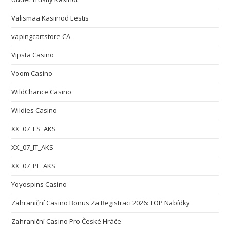
Välismaa Kasiinod Eestis
vapingcartstore CA
Vipsta Casino
Voom Casino
WildChance Casino
Wildies Casino
XX_07_ES_AKS
XX_07_IT_AKS
XX_07_PL_AKS
Yoyospins Casino
Zahraniční Casino Bonus Za Registraci 2026: TOP Nabídky
Zahraniční Casino Pro České Hráče