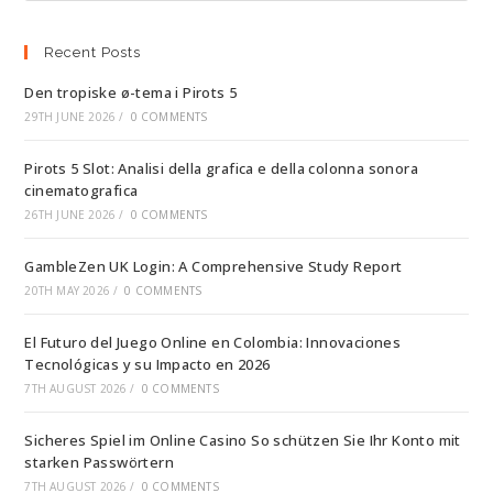
Recent Posts
Den tropiske ø-tema i Pirots 5
29TH JUNE 2026
/
0 COMMENTS
Pirots 5 Slot: Analisi della grafica e della colonna sonora
cinematografica
26TH JUNE 2026
/
0 COMMENTS
GambleZen UK Login: A Comprehensive Study Report
20TH MAY 2026
/
0 COMMENTS
El Futuro del Juego Online en Colombia: Innovaciones
Tecnológicas y su Impacto en 2026
7TH AUGUST 2026
/
0 COMMENTS
Sicheres Spiel im Online Casino So schützen Sie Ihr Konto mit
starken Passwörtern
7TH AUGUST 2026
/
0 COMMENTS