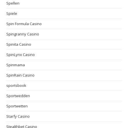
Spellen
Spiele
Spin Formula Casino
Spingranny Casino
Spinita Casino
SpinLynx Casino
Spinmama
SpinRain Casino
sportsbook
Sportwedden
Sportwetten
Starfy Casino
Stealthbet Casino