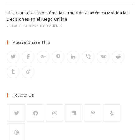
El Factor Educativo: Cómo la Formación Académica Moldea las
Decisiones en el Juego Online
7TH AUGUST 2026
/
0 COMMENTS
Please Share This
Follow Us