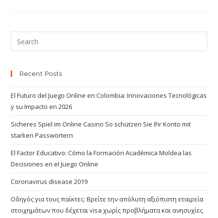
Recent Posts
El Futuro del Juego Online en Colombia: Innovaciones Tecnológicas
y su Impacto en 2026
Sicheres Spiel im Online Casino So schützen Sie Ihr Konto mit
starken Passwörtern
El Factor Educativo: Cómo la Formación Académica Moldea las
Decisiones en el Juego Online
Coronavirus disease 2019
Οδηγός για τους παίκτες: Βρείτε την απόλυτη αξιόπιστη εταιρεία
στοιχημάτων που δέχεται visa χωρίς προβλήματα και ανησυχίες