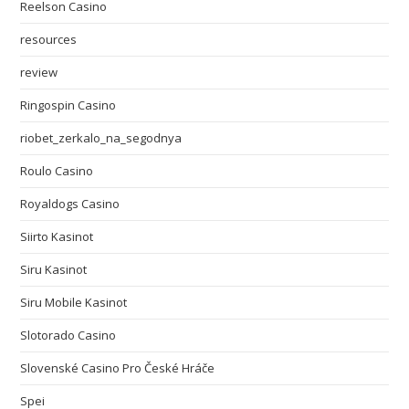
Reelson Casino
resources
review
Ringospin Casino
riobet_zerkalo_na_segodnya
Roulo Casino
Royaldogs Casino
Siirto Kasinot
Siru Kasinot
Siru Mobile Kasinot
Slotorado Casino
Slovenské Casino Pro České Hráče
Spei