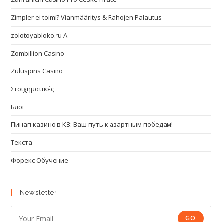
Zimpler ei toimi? Vianmääritys & Rahojen Palautus
zolotoyabloko.ru A
Zombillion Casino
Zuluspins Casino
Στοιχηματικές
Блог
Пинап казино в КЗ: Ваш путь к азартным победам!
Текста
Форекс Обучение
Newsletter
GO