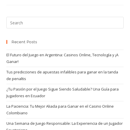
Recent Posts
El Futuro del Juego en Argentina: Casinos Online, Tecnología y ¡A
Ganar!
Tus predicciones de apuestas infalibles para ganar en la tanda
de penaltis
¿Tu Pasión por el Juego Sigue Siendo Saludable? Una Guía para
Jugadores en Ecuador
La Paciencia: Tu Mejor Aliada para Ganar en el Casino Online
Colombiano
Una Semana de Juego Responsable: La Experiencia de un Jugador