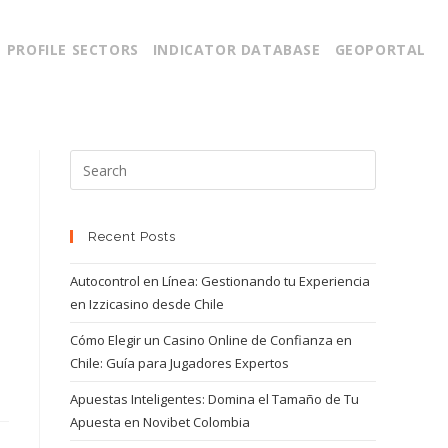
PROFILE SECTORS
INDICATOR DATABASE
GEOPORTAL
Recent Posts
Autocontrol en Línea: Gestionando tu Experiencia
en Izzicasino desde Chile
Cómo Elegir un Casino Online de Confianza en
Chile: Guía para Jugadores Expertos
Apuestas Inteligentes: Domina el Tamaño de Tu
Apuesta en Novibet Colombia