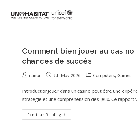
Comment bien jouer au casino 
chances de succès
nanor
9th May 2026
Computers, Games
IntroductionJouer dans un casino peut être une expérie
stratégie et une compréhension des jeux. Ce rapport v
Continue Reading