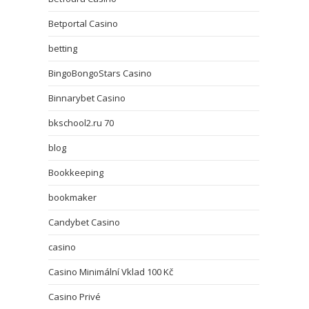
Betportal Casino
betting
BingoBongoStars Casino
Binnarybet Casino
bkschool2.ru 70
blog
Bookkeeping
bookmaker
Candybet Casino
casino
Casino Minimální Vklad 100 Kč
Casino Privé