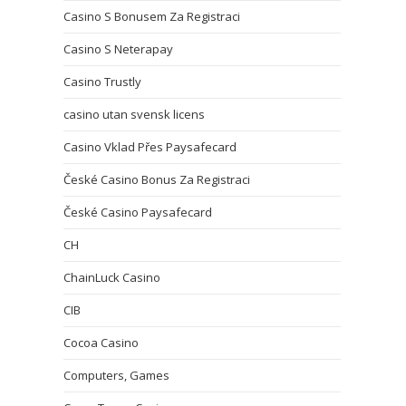
Casino S Bonusem Za Registraci
Casino S Neterapay
Casino Trustly
casino utan svensk licens
Casino Vklad Přes Paysafecard
České Casino Bonus Za Registraci
České Casino Paysafecard
CH
ChainLuck Casino
CIB
Cocoa Casino
Computers, Games