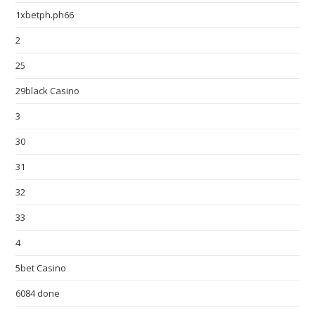
1xbetph.ph66
2
25
29black Casino
3
30
31
32
33
4
5bet Casino
6084 done