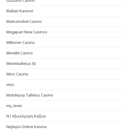
Lussurio Casino
Maltan Kasinot
Mamzinobet Casino
Megapari New Casinos
Millioner Casino
MineBit Casino
Minimitalletus 5E
Mino Casino
misc
Mobilepay Talletus Casino
my_texts
N1 Αξιολόγηση Καζίνο
Nejlepsi Online Kasina