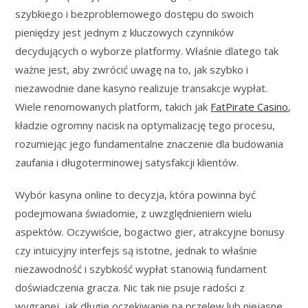
szybkiego i bezproblemowego dostępu do swoich
pieniędzy jest jednym z kluczowych czynników
decydujących o wyborze platformy. Właśnie dlatego tak
ważne jest, aby zwrócić uwagę na to, jak szybko i
niezawodnie dane kasyno realizuje transakcje wypłat.
Wiele renomowanych platform, takich jak
FatPirate Casino
,
kładzie ogromny nacisk na optymalizację tego procesu,
rozumiejąc jego fundamentalne znaczenie dla budowania
zaufania i długoterminowej satysfakcji klientów.
Wybór kasyna online to decyzja, która powinna być
podejmowana świadomie, z uwzględnieniem wielu
aspektów. Oczywiście, bogactwo gier, atrakcyjne bonusy
czy intuicyjny interfejs są istotne, jednak to właśnie
niezawodność i szybkość wypłat stanowią fundament
doświadczenia gracza. Nic tak nie psuje radości z
wygranej, jak długie oczekiwanie na przelew lub niejasne