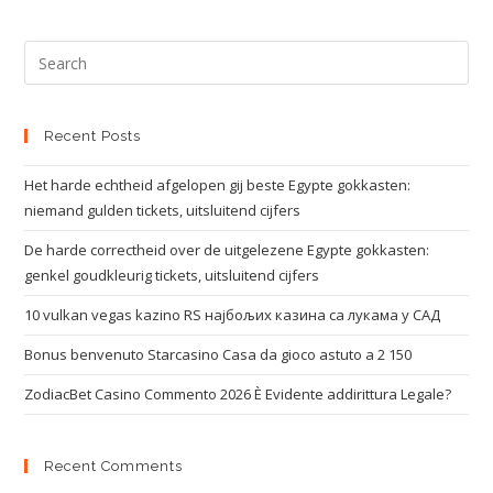
Recent Posts
Het harde echtheid afgelopen gij beste Egypte gokkasten:
niemand gulden tickets, uitsluitend cijfers
De harde correctheid over de uitgelezene Egypte gokkasten:
genkel goudkleurig tickets, uitsluitend cijfers
10 vulkan vegas kazino RS најбољих казина са лукама у САД
Bonus benvenuto Starcasino Casa da gioco astuto a 2 150
ZodiacBet Casino Commento 2026 È Evidente addirittura Legale?
Recent Comments