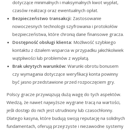
dotyczące minimalnych i maksymalnych kwot wypłat,
czasów realizacji oraz ewentualnych opłat.
Bezpieczeństwo transakcji:
Zastosowanie
nowoczesnych technologii szyfrowania i protokołów
bezpieczeństwa, które chronią dane finansowe gracza.
Dostępność obsługi klienta:
Możliwość szybkiego
kontaktu z działem wsparcia w przypadku jakichkolwiek
wątpliwości lub problemów z wypłatą.
Brak ukrytych warunków:
Warunki obrotu bonusem
czy wymagania dotyczące weryfikacji konta powinny
być jasno przedstawione przed rozpoczęciem gry.
Polscy gracze przywiązują dużą wagę do tych aspektów.
Wiedzą, że nawet najwyższe wygrane tracą na wartości,
jeśli dostęp do nich jest utrudniony lub czasochłonny.
Dlatego kasyna, które budują swoją reputację na solidnych
fundamentach, oferują przejrzyste i niezawodne systemy