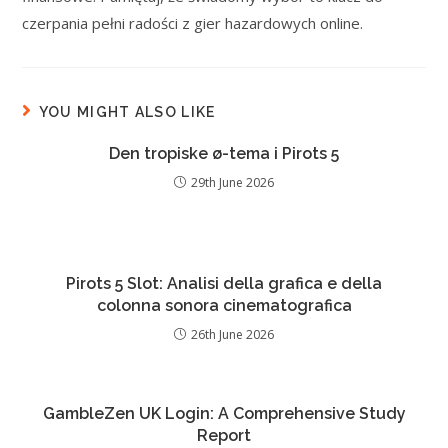
czerpania pełni radości z gier hazardowych online.
YOU MIGHT ALSO LIKE
Den tropiske ø-tema i Pirots 5
29th June 2026
Pirots 5 Slot: Analisi della grafica e della
colonna sonora cinematografica
26th June 2026
GambleZen UK Login: A Comprehensive Study
Report