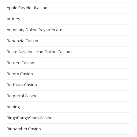
Apple Pay Nettikasinot
articles
Automaty Online Paysafecard
Bananzia Casino
Beste Ausländische Online Casinos
Betcleo Casino
Betero Casino
Betfouru Casino
Betportal Casino
betting
BingoBongoStars Casino
Binnarybet Casino