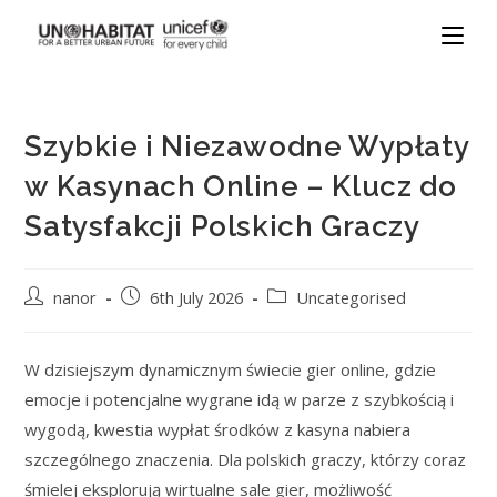
Szybkie i Niezawodne Wypłaty
w Kasynach Online – Klucz do
Satysfakcji Polskich Graczy
nanor
6th July 2026
Uncategorised
W dzisiejszym dynamicznym świecie gier online, gdzie
emocje i potencjalne wygrane idą w parze z szybkością i
wygodą, kwestia wypłat środków z kasyna nabiera
szczególnego znaczenia. Dla polskich graczy, którzy coraz
śmielej eksplorują wirtualne sale gier, możliwość