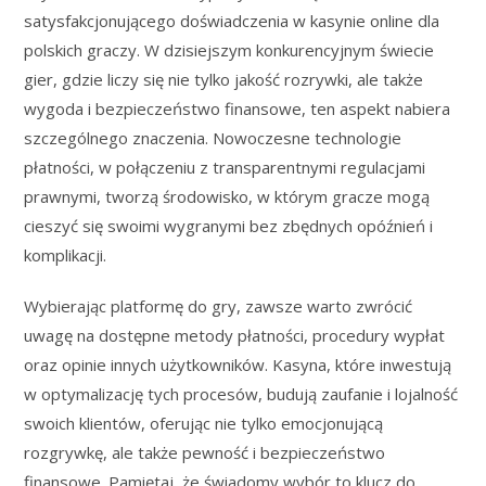
satysfakcjonującego doświadczenia w kasynie online dla
polskich graczy. W dzisiejszym konkurencyjnym świecie
gier, gdzie liczy się nie tylko jakość rozrywki, ale także
wygoda i bezpieczeństwo finansowe, ten aspekt nabiera
szczególnego znaczenia. Nowoczesne technologie
płatności, w połączeniu z transparentnymi regulacjami
prawnymi, tworzą środowisko, w którym gracze mogą
cieszyć się swoimi wygranymi bez zbędnych opóźnień i
komplikacji.
Wybierając platformę do gry, zawsze warto zwrócić
uwagę na dostępne metody płatności, procedury wypłat
oraz opinie innych użytkowników. Kasyna, które inwestują
w optymalizację tych procesów, budują zaufanie i lojalność
swoich klientów, oferując nie tylko emocjonującą
rozgrywkę, ale także pewność i bezpieczeństwo
finansowe. Pamiętaj, że świadomy wybór to klucz do