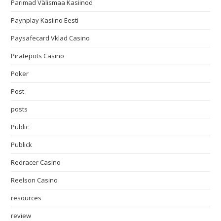
Parimad Välismaa Kasiinod
Paynplay Kasiino Eesti
Paysafecard Vklad Casino
Piratepots Casino
Poker
Post
posts
Public
Publick
Redracer Casino
Reelson Casino
resources
review