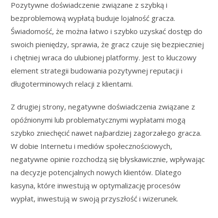
Pozytywne doświadczenie związane z szybką i
bezproblemową wypłatą buduje lojalność gracza.
Świadomość, że można łatwo i szybko uzyskać dostęp do
swoich pieniędzy, sprawia, że gracz czuje się bezpieczniej
i chętniej wraca do ulubionej platformy. Jest to kluczowy
element strategii budowania pozytywnej reputacji i
długoterminowych relacji z klientami.
Z drugiej strony, negatywne doświadczenia związane z
opóźnionymi lub problematycznymi wypłatami mogą
szybko zniechęcić nawet najbardziej zagorzałego gracza.
W dobie Internetu i mediów społecznościowych,
negatywne opinie rozchodzą się błyskawicznie, wpływając
na decyzje potencjalnych nowych klientów. Dlatego
kasyna, które inwestują w optymalizację procesów
wypłat, inwestują w swoją przyszłość i wizerunek.