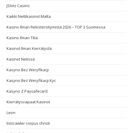
JSlotz Casino
Kaikki Nettikasinot Malta
Kasino Ilman Rekisteröitymistä 2026 – TOP 3 Suomessa
Kasino Ilman Tiliä
Kasinot Ilman Kierrätystä
Kasinot Netissä
Kasyno Bez Weryfikacji
Kasyno Bez Weryfikacji Kyc
Kasyno Z Paysafecard
Kierrätysvapaat Kasinot
Leon
listcrawler corpus christi