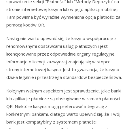
sprawdzenie sekcji “Płatności” lub “Metody Depozytu” na
stronie internetowej kasyna lub w jego aplikacji mobilnej.
Tam powinna być wyraźnie wymieniona opcja płatności za
pomocą kodów QR.
Następnie warto upewnić się, że kasyno współpracuje z
renomowanymi dostawcami usług płatniczych i jest
licencjonowane przez odpowiednie organy regulacyjne.
Informacje o licencji zazwyczaj znajdują się w stopce
strony internetowej kasyna. Jest to gwarancja, że kasyno
działa legalnie i przestrzega standardów bezpieczeństwa.
Kolejnym ważnym aspektem jest sprawdzenie, jakie banki
lub aplikacje płatnicze są obsługiwane w ramach płatności
QR. Niektóre kasyna mogą preferować integrację z
konkretnymi bankami, dlatego warto upewnić się, że Twój
bank jest kompatybilny z systemem płatności