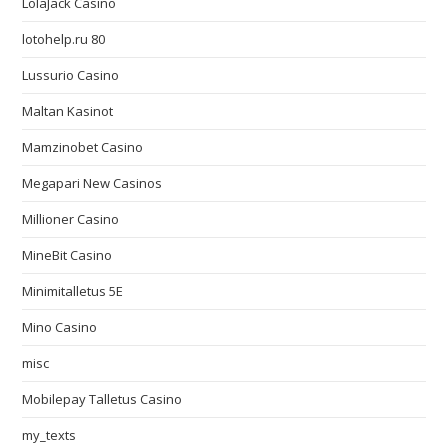
LolaJack Casino
lotohelp.ru 80
Lussurio Casino
Maltan Kasinot
Mamzinobet Casino
Megapari New Casinos
Millioner Casino
MineBit Casino
Minimitalletus 5E
Mino Casino
misc
Mobilepay Talletus Casino
my_texts