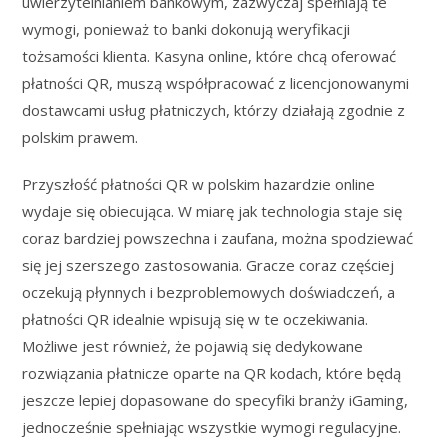
uwierzytelnianiem bankowym, zazwyczaj spełniają te
wymogi, ponieważ to banki dokonują weryfikacji
tożsamości klienta. Kasyna online, które chcą oferować
płatności QR, muszą współpracować z licencjonowanymi
dostawcami usług płatniczych, którzy działają zgodnie z
polskim prawem.
Przyszłość płatności QR w polskim hazardzie online
wydaje się obiecująca. W miarę jak technologia staje się
coraz bardziej powszechna i zaufana, można spodziewać
się jej szerszego zastosowania. Gracze coraz częściej
oczekują płynnych i bezproblemowych doświadczeń, a
płatności QR idealnie wpisują się w te oczekiwania.
Możliwe jest również, że pojawią się dedykowane
rozwiązania płatnicze oparte na QR kodach, które będą
jeszcze lepiej dopasowane do specyfiki branży iGaming,
jednocześnie spełniając wszystkie wymogi regulacyjne.