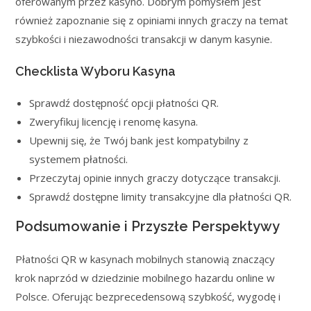
oferowanym przez kasyno. Dobrym pomysłem jest
również zapoznanie się z opiniami innych graczy na temat
szybkości i niezawodności transakcji w danym kasynie.
Checklista Wyboru Kasyna
Sprawdź dostępność opcji płatności QR.
Zweryfikuj licencję i renomę kasyna.
Upewnij się, że Twój bank jest kompatybilny z
systemem płatności.
Przeczytaj opinie innych graczy dotyczące transakcji.
Sprawdź dostępne limity transakcyjne dla płatności QR.
Podsumowanie i Przyszłe Perspektywy
Płatności QR w kasynach mobilnych stanowią znaczący
krok naprzód w dziedzinie mobilnego hazardu online w
Polsce. Oferując bezprecedensową szybkość, wygodę i