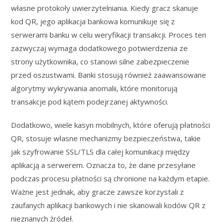
własne protokoły uwierzytelniania. Kiedy gracz skanuje
kod QR, jego aplikacja bankowa komunikuje się z
serwerami banku w celu weryfikacji transakcji. Proces ten
zazwyczaj wymaga dodatkowego potwierdzenia ze
strony użytkownika, co stanowi silne zabezpieczenie
przed oszustwami. Banki stosują również zaawansowane
algorytmy wykrywania anomalii, które monitorują
transakcje pod kątem podejrzanej aktywności.
Dodatkowo, wiele kasyn mobilnych, które oferują płatności
QR, stosuje własne mechanizmy bezpieczeństwa, takie
jak szyfrowanie SSL/TLS dla całej komunikacji między
aplikacją a serwerem. Oznacza to, że dane przesyłane
podczas procesu płatności są chronione na każdym etapie.
Ważne jest jednak, aby gracze zawsze korzystali z
zaufanych aplikacji bankowych i nie skanowali kodów QR z
nieznanych źródeł.