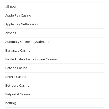
all_BAz
Apple Pay Casino
Apple Pay Nettikasinot
articles
Automaty Online Paysafecard
Bananzia Casino
Beste Ausländische Online Casinos
Betcleo Casino
Betero Casino
Betfouru Casino
Betportal Casino
betting