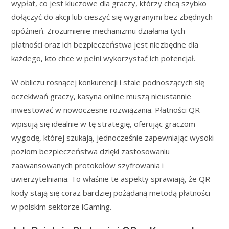
wypłat, co jest kluczowe dla graczy, którzy chcą szybko
dołączyć do akcji lub cieszyć się wygranymi bez zbędnych
opóźnień. Zrozumienie mechanizmu działania tych
płatności oraz ich bezpieczeństwa jest niezbędne dla
każdego, kto chce w pełni wykorzystać ich potencjał.
W obliczu rosnącej konkurencji i stale podnoszących się
oczekiwań graczy, kasyna online muszą nieustannie
inwestować w nowoczesne rozwiązania. Płatności QR
wpisują się idealnie w tę strategię, oferując graczom
wygodę, której szukają, jednocześnie zapewniając wysoki
poziom bezpieczeństwa dzięki zastosowaniu
zaawansowanych protokołów szyfrowania i
uwierzytelniania. To właśnie te aspekty sprawiają, że QR
kody stają się coraz bardziej pożądaną metodą płatności
w polskim sektorze iGaming.