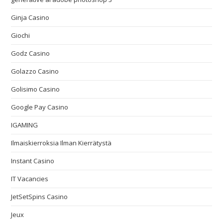
Ginja Casino
Giochi
Godz Casino
Golazzo Casino
Golisimo Casino
Google Pay Casino
IGAMING
Ilmaiskierroksia Ilman Kierrätystä
Instant Casino
IT Vacancies
JetSetSpins Casino
Jeux