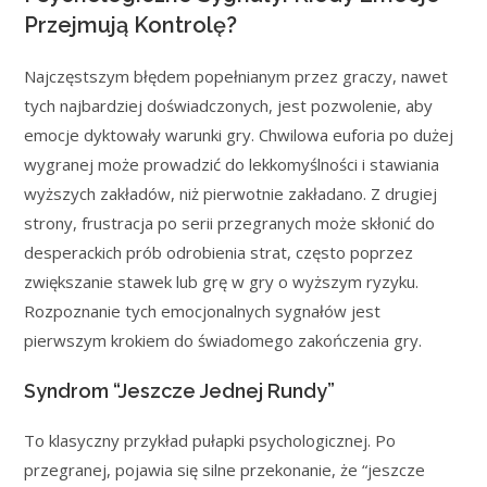
Przejmują Kontrolę?
Najczęstszym błędem popełnianym przez graczy, nawet
tych najbardziej doświadczonych, jest pozwolenie, aby
emocje dyktowały warunki gry. Chwilowa euforia po dużej
wygranej może prowadzić do lekkomyślności i stawiania
wyższych zakładów, niż pierwotnie zakładano. Z drugiej
strony, frustracja po serii przegranych może skłonić do
desperackich prób odrobienia strat, często poprzez
zwiększanie stawek lub grę w gry o wyższym ryzyku.
Rozpoznanie tych emocjonalnych sygnałów jest
pierwszym krokiem do świadomego zakończenia gry.
Syndrom “Jeszcze Jednej Rundy”
To klasyczny przykład pułapki psychologicznej. Po
przegranej, pojawia się silne przekonanie, że “jeszcze