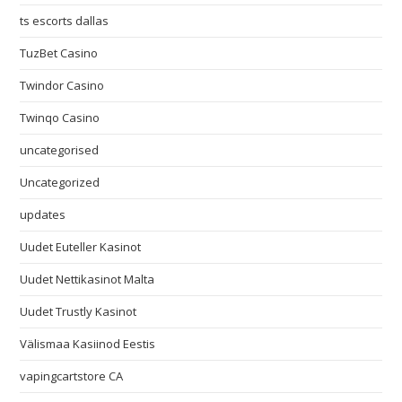
ts escorts dallas
TuzBet Casino
Twindor Casino
Twinqo Casino
uncategorised
Uncategorized
updates
Uudet Euteller Kasinot
Uudet Nettikasinot Malta
Uudet Trustly Kasinot
Välismaa Kasiinod Eestis
vapingcartstore CA