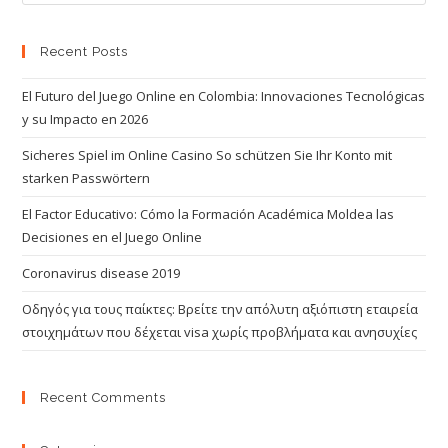
Recent Posts
El Futuro del Juego Online en Colombia: Innovaciones Tecnológicas
y su Impacto en 2026
Sicheres Spiel im Online Casino So schützen Sie Ihr Konto mit
starken Passwörtern
El Factor Educativo: Cómo la Formación Académica Moldea las
Decisiones en el Juego Online
Coronavirus disease 2019
Οδηγός για τους παίκτες: Βρείτε την απόλυτη αξιόπιστη εταιρεία
στοιχημάτων που δέχεται visa χωρίς προβλήματα και ανησυχίες
Recent Comments