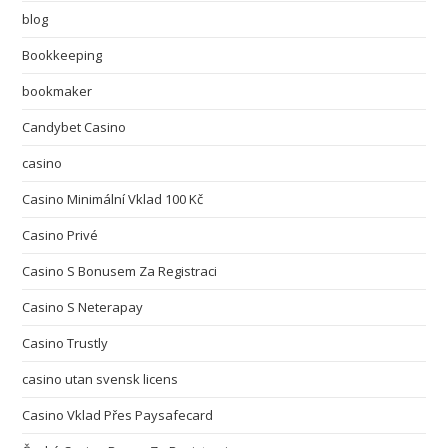
blog
Bookkeeping
bookmaker
Candybet Casino
casino
Casino Minimální Vklad 100 Kč
Casino Privé
Casino S Bonusem Za Registraci
Casino S Neterapay
Casino Trustly
casino utan svensk licens
Casino Vklad Přes Paysafecard