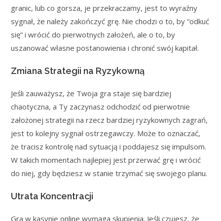
granic, lub co gorsza, je przekraczamy, jest to wyraźny
sygnał, że należy zakończyć grę. Nie chodzi o to, by “odkuć
się” i wrócić do pierwotnych założeń, ale o to, by
uszanować własne postanowienia i chronić swój kapitał.
Zmiana Strategii na Ryzykowną
Jeśli zauważysz, że Twoja gra staje się bardziej
chaotyczna, a Ty zaczynasz odchodzić od pierwotnie
założonej strategii na rzecz bardziej ryzykownych zagrań,
jest to kolejny sygnał ostrzegawczy. Może to oznaczać,
że tracisz kontrolę nad sytuacją i poddajesz się impulsom.
W takich momentach najlepiej jest przerwać grę i wrócić
do niej, gdy będziesz w stanie trzymać się swojego planu.
Utrata Koncentracji
Gra w kasynie online wymaga skupienia. Jeśli czujesz, że