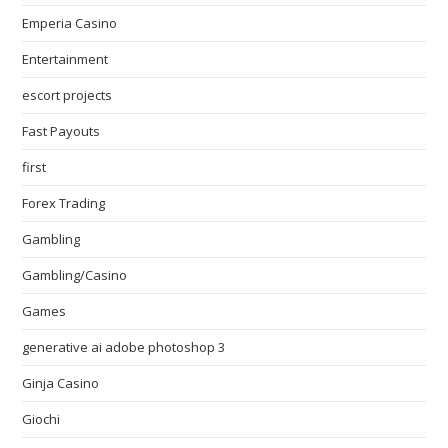
Emperia Casino
Entertainment
escort projects
Fast Payouts
first
Forex Trading
Gambling
Gambling/Casino
Games
generative ai adobe photoshop 3
Ginja Casino
Giochi