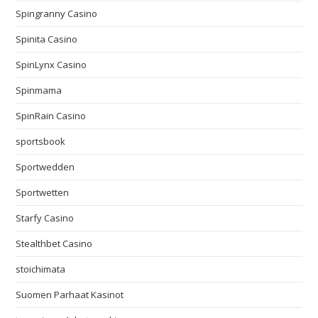
Spingranny Casino
Spinita Casino
SpinLynx Casino
Spinmama
SpinRain Casino
sportsbook
Sportwedden
Sportwetten
Starfy Casino
Stealthbet Casino
stoichimata
Suomen Parhaat Kasinot