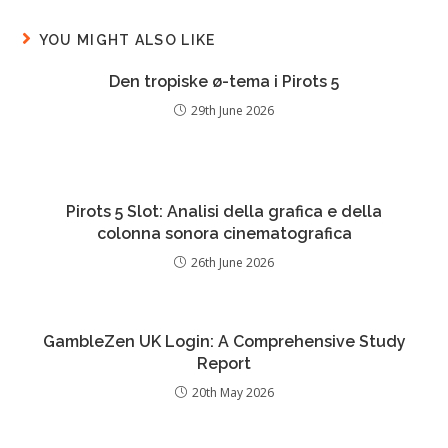
YOU MIGHT ALSO LIKE
Den tropiske ø-tema i Pirots 5
29th June 2026
Pirots 5 Slot: Analisi della grafica e della
colonna sonora cinematografica
26th June 2026
GambleZen UK Login: A Comprehensive Study
Report
20th May 2026