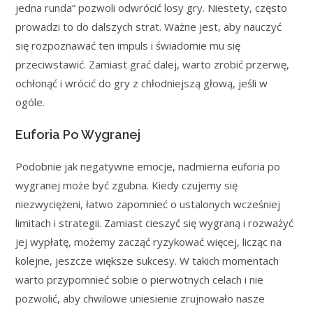
jedna runda” pozwoli odwrócić losy gry. Niestety, często
prowadzi to do dalszych strat. Ważne jest, aby nauczyć
się rozpoznawać ten impuls i świadomie mu się
przeciwstawić. Zamiast grać dalej, warto zrobić przerwę,
ochłonąć i wrócić do gry z chłodniejszą głową, jeśli w
ogóle.
Euforia Po Wygranej
Podobnie jak negatywne emocje, nadmierna euforia po
wygranej może być zgubna. Kiedy czujemy się
niezwyciężeni, łatwo zapomnieć o ustalonych wcześniej
limitach i strategii. Zamiast cieszyć się wygraną i rozważyć
jej wypłatę, możemy zacząć ryzykować więcej, licząc na
kolejne, jeszcze większe sukcesy. W takich momentach
warto przypomnieć sobie o pierwotnych celach i nie
pozwolić, aby chwilowe uniesienie zrujnowało nasze