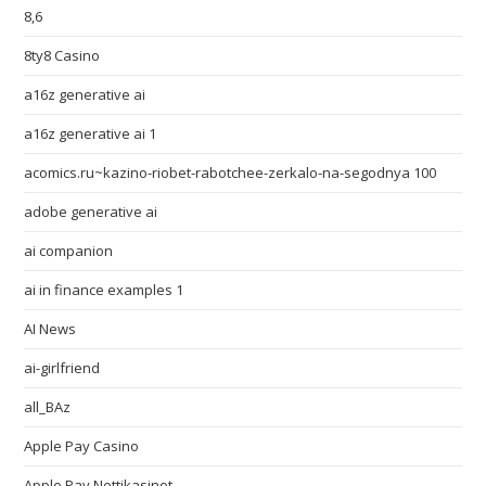
8,6
8ty8 Casino
a16z generative ai
a16z generative ai 1
acomics.ru~kazino-riobet-rabotchee-zerkalo-na-segodnya 100
adobe generative ai
ai companion
ai in finance examples 1
AI News
ai-girlfriend
all_BAz
Apple Pay Casino
Apple Pay Nettikasinot