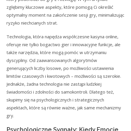
zgłębimy kluczowe aspekty, które pomogą Ci określić
optymalny moment na zakończenie sesji gry, minimalizując
ryzyko niechcianych strat.
Technologia, która napędza współczesne kasyna online,
oferuje nie tylko bogactwo gier i innowacyjne funkcje, ale
także narzędzia, które mogą pomóc w utrzymaniu
dyscypliny. Od zaawansowanych algorytmów
generujących liczby losowe, po możliwości ustawienia
limitów czasowych i kwotowych – możliwości są szerokie.
Jednakże, żadna technologia nie zastąpi ludzkiej
świadomości i zdolności do samokontroli. Dlatego też,
skupimy się na psychologicznych i strategicznych
aspektach, które są równie ważne, jak same mechanizmy
gry.
Psychologiczne Sygnały: Kiedy Emocje