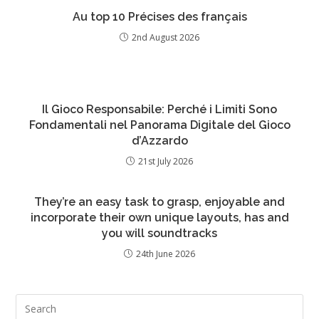
Au top 10 Précises des français
2nd August 2026
Il Gioco Responsabile: Perché i Limiti Sono
Fondamentali nel Panorama Digitale del Gioco
d’Azzardo
21st July 2026
They’re an easy task to grasp, enjoyable and
incorporate their own unique layouts, has and
you will soundtracks
24th June 2026