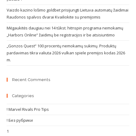
Vaizdo kazino lošimo goldbet prisijungti Lietuva automatų žaidimai
Raudonos spalvos dvarai Kvailiokite su premijomis
Mėgaukitės daugiau nei 14 tūkst. hitnspin programa nemokamų
„Harbors Online“ žaidimų be registracijos ir be atsisiuntimo
„Gonzos Quest“ 100 procentų nemokamų sukimų. Produktų
pardavimas tikra valiuta 2026 vulkan spiele premijos kodas 2026
m.
Recent Comments
Categories
! Marvel Rivals Pro Tips
! Без рубрики
1