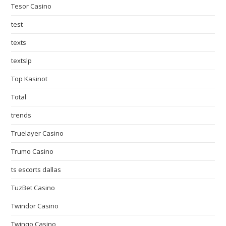
Tesor Casino
test
texts
textslp
Top Kasinot
Total
trends
Truelayer Casino
Trumo Casino
ts escorts dallas
TuzBet Casino
Twindor Casino
Twinqo Casino