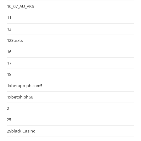
10_07_AU_AKS
11
12
123texts
16
17
18
1xbetapp-ph.com5
1xbetph.ph66
2
25
29black Casino