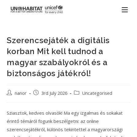
Szerencsejáték a digitális
korban Mit kell tudnod a
magyar szabályokról és a
biztonságos játékról!
nanor
3rd July 2026
Uncategorised
Sziasztok, kedves olvasók! Ma egy izgalmas és sokakat
érintő témáról fogunk beszélgetni: az online
szerencsejátékról, különös tekintettel a magyarországi