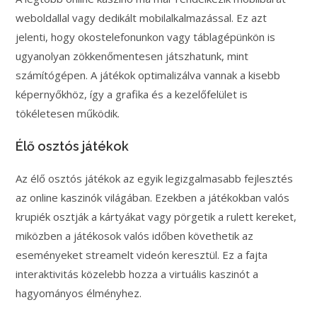
weboldallal vagy dedikált mobilalkalmazással. Ez azt
jelenti, hogy okostelefonunkon vagy táblagépünkön is
ugyanolyan zökkenőmentesen játszhatunk, mint
számítógépen. A játékok optimalizálva vannak a kisebb
képernyőkhöz, így a grafika és a kezelőfelület is
tökéletesen működik.
Élő osztós játékok
Az élő osztós játékok az egyik legizgalmasabb fejlesztés
az online kaszinók világában. Ezekben a játékokban valós
krupiék osztják a kártyákat vagy pörgetik a rulett kereket,
miközben a játékosok valós időben követhetik az
eseményeket streamelt videón keresztül. Ez a fajta
interaktivitás közelebb hozza a virtuális kaszinót a
hagyományos élményhez.