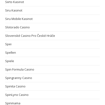
Siirto Kasinot
Siru Kasinot
Siru Mobile Kasinot
Slotorado Casino
Slovenské Casino Pro České Hráče
Spei
Spellen
Spiele
Spin Formula Casino
Spingranny Casino
Spinita Casino
SpinLynx Casino
Spinmama