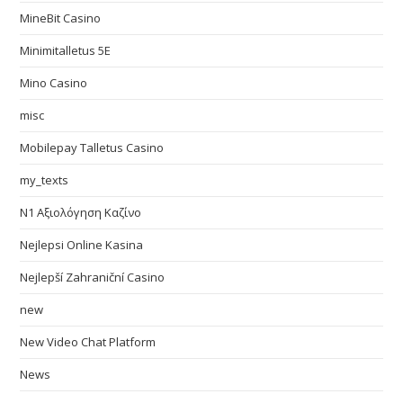
MineBit Casino
Minimitalletus 5E
Mino Casino
misc
Mobilepay Talletus Casino
my_texts
N1 Αξιολόγηση Καζίνο
Nejlepsi Online Kasina
Nejlepší Zahraniční Casino
new
New Video Chat Platform
News