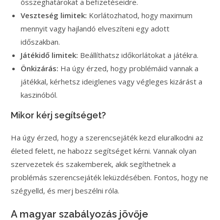
összeghatárokat a befizetéseidre.
Veszteség limitek:
Korlátozhatod, hogy maximum
mennyit vagy hajlandó elveszíteni egy adott
időszakban.
Játékidő limitek:
Beállíthatsz időkorlátokat a játékra.
Önkizárás:
Ha úgy érzed, hogy problémáid vannak a
játékkal, kérhetsz ideiglenes vagy végleges kizárást a
kaszinóból.
Mikor kérj segítséget?
Ha úgy érzed, hogy a szerencsejáték kezd eluralkodni az
életed felett, ne habozz segítséget kérni. Vannak olyan
szervezetek és szakemberek, akik segíthetnek a
problémás szerencsejáték leküzdésében. Fontos, hogy ne
szégyelld, és merj beszélni róla.
A magyar szabályozás jövője