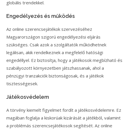
globális trendekkel.
Engedélyezés és működés
Az online szerencsejátékok szervezéséhez
Magyarországon szigorú engedélyezési eljárás
szükséges. Csak azok a szolgáltatók működhetnek
legálisan, akik rendelkeznek a megfelelő hatósági
engedéllyel. Ez biztosítja, hogy a játékosok megbízható és
szabályozott környezetben játszhassanak, ahol a
pénzügyi tranzakciók biztonságosak, és a játékok
tisztességesek.
Játékosvédelem
A törvény kiemelt figyelmet fordít a játékosvédelemre. Ez
magában foglalja a kiskorúak kizárását a játékból, valamint
a problémás szerencsejátékosok segítését. Az online