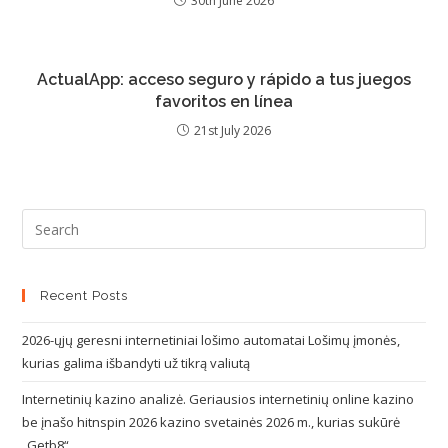
30th June 2026
ActualApp: acceso seguro y rápido a tus juegos
favoritos en línea
21st July 2026
Recent Posts
2026-ųjų geresni internetiniai lošimo automatai Lošimų įmonės,
kurias galima išbandyti už tikrą valiutą
Internetinių kazino analizė. Geriausios internetinių online kazino
be įnašo hitnspin 2026 kazino svetainės 2026 m., kurias sukūrė
„Getb8“.