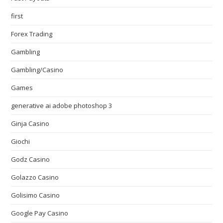
first
Forex Trading
Gambling
Gambling/Casino
Games
generative ai adobe photoshop 3
Ginja Casino
Giochi
Godz Casino
Golazzo Casino
Golisimo Casino
Google Pay Casino