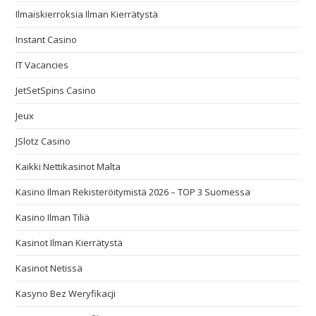
Ilmaiskierroksia Ilman Kierrätystä
Instant Casino
IT Vacancies
JetSetSpins Casino
Jeux
JSlotz Casino
Kaikki Nettikasinot Malta
Kasino Ilman Rekisteröitymistä 2026 – TOP 3 Suomessa
Kasino Ilman Tiliä
Kasinot Ilman Kierrätystä
Kasinot Netissä
Kasyno Bez Weryfikacji