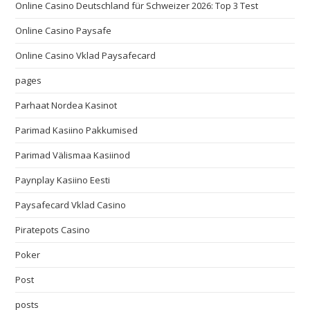
Online Casino Deutschland für Schweizer 2026: Top 3 Test
Online Casino Paysafe
Online Casino Vklad Paysafecard
pages
Parhaat Nordea Kasinot
Parimad Kasiino Pakkumised
Parimad Välismaa Kasiinod
Paynplay Kasiino Eesti
Paysafecard Vklad Casino
Piratepots Casino
Poker
Post
posts