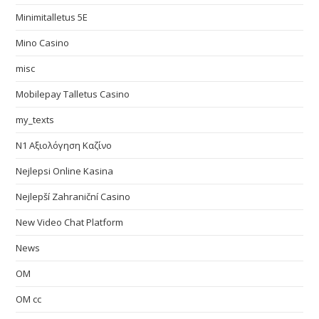
Minimitalletus 5E
Mino Casino
misc
Mobilepay Talletus Casino
my_texts
N1 Αξιολόγηση Καζίνο
Nejlepsi Online Kasina
Nejlepší Zahraniční Casino
New Video Chat Platform
News
OM
OM cc