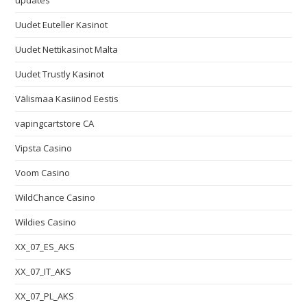
updates
Uudet Euteller Kasinot
Uudet Nettikasinot Malta
Uudet Trustly Kasinot
Välismaa Kasiinod Eestis
vapingcartstore CA
Vipsta Casino
Voom Casino
WildChance Casino
Wildies Casino
XX_07_ES_AKS
XX_07_IT_AKS
XX_07_PL_AKS