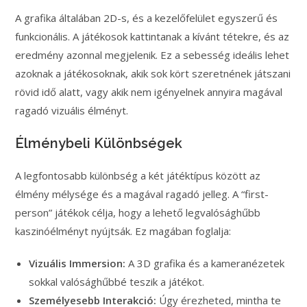
A grafika általában 2D-s, és a kezelőfelület egyszerű és
funkcionális. A játékosok kattintanak a kívánt tétekre, és az
eredmény azonnal megjelenik. Ez a sebesség ideális lehet
azoknak a játékosoknak, akik sok kört szeretnének játszani
rövid idő alatt, vagy akik nem igényelnek annyira magával
ragadó vizuális élményt.
Élménybeli Különbségek
A legfontosabb különbség a két játéktípus között az
élmény mélysége és a magával ragadó jelleg. A “first-
person” játékok célja, hogy a lehető legvalósághűbb
kaszinóélményt nyújtsák. Ez magában foglalja:
Vizuális Immersion:
A 3D grafika és a kameranézetek
sokkal valósághűbbé teszik a játékot.
Személyesebb Interakció:
Úgy érezheted, mintha te