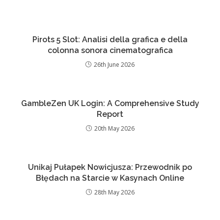
Pirots 5 Slot: Analisi della grafica e della
colonna sonora cinematografica
26th June 2026
GambleZen UK Login: A Comprehensive Study
Report
20th May 2026
Unikaj Pułapek Nowicjusza: Przewodnik po
Błędach na Starcie w Kasynach Online
28th May 2026