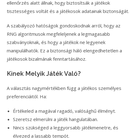
ellenőrzés alatt állnak, hogy biztosítsák a játékok
tisztességes voltát és a játékosok adatainak biztonságát.
A szabályozó hatóságok gondoskodnak arról, hogy az
RNG algoritmusok megfeleljenek a legmagasabb
szabványoknak, és hogy a játékok ne legyenek
manipulálhatók. Ez a biztonsági háló elengedhetetlen a
játékosok bizalmának fenntartásához.
Kinek Melyik Játék Való?
A választás nagymértékben függ a játékos személyes
preferenciáitól. Ha:
Értékeled a magával ragadó, valósághű élményt.
Szeretsz elmerülni a játék hangulatában.
Nincs szükséged a leggyorsabb játékmenetre, és
élvezed a lassabb tempót.