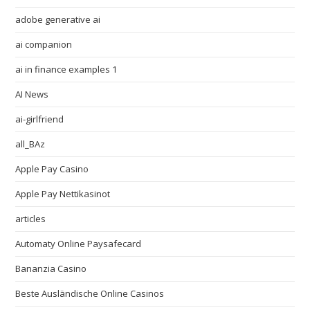
adobe generative ai
ai companion
ai in finance examples 1
AI News
ai-girlfriend
all_BAz
Apple Pay Casino
Apple Pay Nettikasinot
articles
Automaty Online Paysafecard
Bananzia Casino
Beste Ausländische Online Casinos