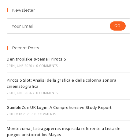
Newsletter
GO
Recent Posts
Den tropiske ø-tema i Pirots 5
29TH JUNE 2026
/
0 COMMENTS
Pirots 5 Slot: Analisi della grafica e della colonna sonora
cinematografica
26TH JUNE 2026
/
0 COMMENTS
GambleZen UK Login: A Comprehensive Study Report
20TH MAY 2026
/
0 COMMENTS
Montezuma , la tragaperras inspirada referente a Lista de
juegos aristocrat los Mayas