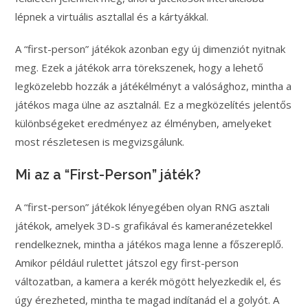
lépnek a virtuális asztallal és a kártyákkal.
A “first-person” játékok azonban egy új dimenziót nyitnak
meg. Ezek a játékok arra törekszenek, hogy a lehető
legközelebb hozzák a játékélményt a valósághoz, mintha a
játékos maga ülne az asztalnál. Ez a megközelítés jelentős
különbségeket eredményez az élményben, amelyeket
most részletesen is megvizsgálunk.
Mi az a “First-Person” játék?
A “first-person” játékok lényegében olyan RNG asztali
játékok, amelyek 3D-s grafikával és kameranézetekkel
rendelkeznek, mintha a játékos maga lenne a főszereplő.
Amikor például rulettet játszol egy first-person
változatban, a kamera a kerék mögött helyezkedik el, és
úgy érezheted, mintha te magad indítanád el a golyót. A