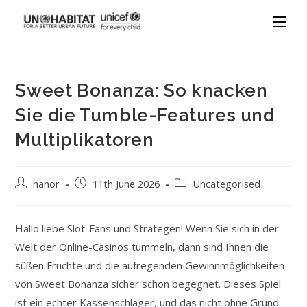
Sweet Bonanza: So knacken
Sie die Tumble-Features und
Multiplikatoren
nanor
11th June 2026
Uncategorised
Hallo liebe Slot-Fans und Strategen! Wenn Sie sich in der
Welt der Online-Casinos tummeln, dann sind Ihnen die
süßen Früchte und die aufregenden Gewinnmöglichkeiten
von Sweet Bonanza sicher schon begegnet. Dieses Spiel
ist ein echter Kassenschlager, und das nicht ohne Grund.