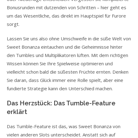
Bonusrunden mit dutzenden von Schritten – hier geht es
um das Wesentliche, das direkt im Hauptspiel für Furore
sorgt.
Lassen Sie uns also ohne Umschweife in die süße Welt von
Sweet Bonanza eintauchen und die Geheimnisse hinter
den Tumbles und Multiplikatoren lüften. Mit dem richtigen
Wissen können Sie Ihre Spielweise optimieren und
vielleicht schon bald die süßesten Früchte ernten. Denken
Sie daran, dass Glück immer eine Rolle spielt, aber eine
fundierte Strategie kann den Unterschied machen.
Das Herzstück: Das Tumble-Feature
erklärt
Das Tumble-Feature ist das, was Sweet Bonanza von
vielen anderen Slots unterscheidet. Anstatt sich auf