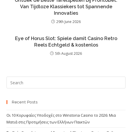
Ontdek de Beste Tafelspellen bij ProntoBet:
Van Tijdloze Klassiekers tot Spannende
Innovaties
29th June 2026
Eye of Horus Slot: Spiele damit Casino Retro
Reels Echtgeld & kostenlos
5th August 2026
Recent Posts
Οι 10 Κορυφαίες Υποδοχές στο Winstoria Casino το 2026: Μια
Ματιά στις Προτιμήσεις των Ελλήνων Παικτών