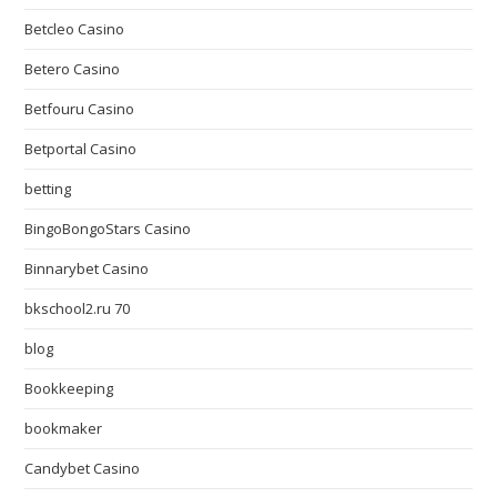
Betcleo Casino
Betero Casino
Betfouru Casino
Betportal Casino
betting
BingoBongoStars Casino
Binnarybet Casino
bkschool2.ru 70
blog
Bookkeeping
bookmaker
Candybet Casino