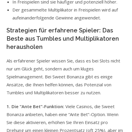
In Freispielen sind sie häufiger und potenziell höher.
Der gesammelte Multiplikator in Freispielen wird auf
aufeinanderfolgende Gewinne angewendet.
Strategien für erfahrene Spieler: Das
Beste aus Tumbles und Multiplikatoren
herausholen
Als erfahrener Spieler wissen Sie, dass es bei Slots nicht
nur um Glück geht, sondern auch um kluges
Spielmanagement. Bei Sweet Bonanza gibt es einige
Ansätze, die Ihnen helfen können, das Potenzial von
Tumbles und Multiplikatoren besser zu nutzen.
1. Die “Ante Bet”-Funktion:
Viele Casinos, die Sweet
Bonanza anbieten, haben eine “Ante Bet”-Option. Wenn
Sie diese aktivieren, erhöhen Sie Ihren Einsatz pro
Drehung um einen kleinen Prozentsatz (oft 25%), aber im