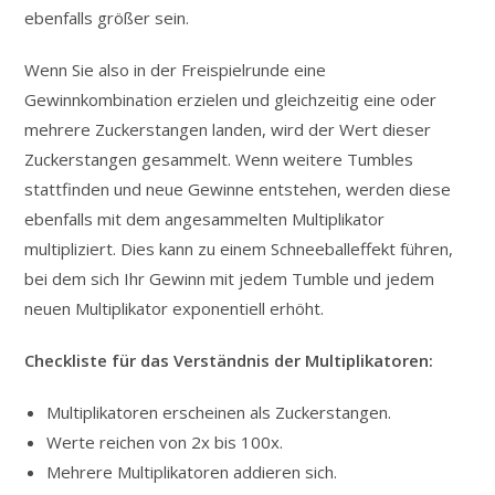
ebenfalls größer sein.
Wenn Sie also in der Freispielrunde eine
Gewinnkombination erzielen und gleichzeitig eine oder
mehrere Zuckerstangen landen, wird der Wert dieser
Zuckerstangen gesammelt. Wenn weitere Tumbles
stattfinden und neue Gewinne entstehen, werden diese
ebenfalls mit dem angesammelten Multiplikator
multipliziert. Dies kann zu einem Schneeballeffekt führen,
bei dem sich Ihr Gewinn mit jedem Tumble und jedem
neuen Multiplikator exponentiell erhöht.
Checkliste für das Verständnis der Multiplikatoren:
Multiplikatoren erscheinen als Zuckerstangen.
Werte reichen von 2x bis 100x.
Mehrere Multiplikatoren addieren sich.