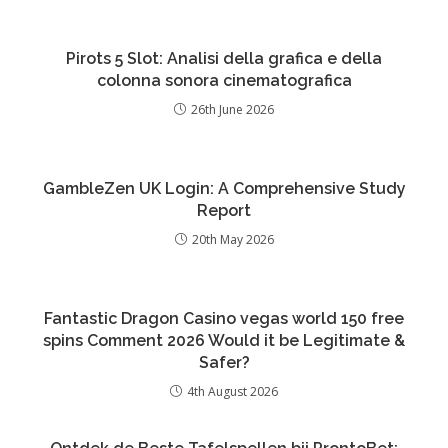
Pirots 5 Slot: Analisi della grafica e della
colonna sonora cinematografica
26th June 2026
GambleZen UK Login: A Comprehensive Study
Report
20th May 2026
Fantastic Dragon Casino vegas world 150 free
spins Comment 2026 Would it be Legitimate &
Safer?
4th August 2026