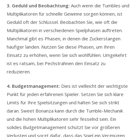
3. Geduld und Beobachtung:
Auch wenn die Tumbles und
Multiplikatoren für schnelle Gewinne sorgen können, ist
Geduld oft der Schlüssel. Beobachten Sie, wie oft die
Multiplikatoren in verschiedenen Spielphasen auftreten.
Manchmal gibt es Phasen, in denen die Zuckerstangen
häufiger landen. Nutzen Sie diese Phasen, um Ihren
Einsatz zu erhöhen, wenn Sie sich wohlfühlen. Umgekehrt
ist es ratsam, bei Pechsträhnen den Einsatz zu
reduzieren.
4. Budgetmanagement:
Dies ist vielleicht der wichtigste
Punkt für jeden erfahrenen Spieler. Setzen Sie sich klare
Limits für Ihre Spielsitzungen und halten Sie sich strikt
daran. Sweet Bonanza kann durch die Tumble-Mechanik
und die hohen Multiplikatoren sehr fesselnd sein. Ein
solides Budgetmanagement schützt Sie vor größeren
Verlusten und sorgt dafür, dass das Spiel ein Vergnügen