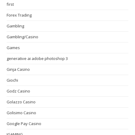
first
Forex Trading
Gambling
Gambling/Casino
Games
generative ai adobe photoshop 3
Ginja Casino
Giochi
Godz Casino
Golazzo Casino
Golisimo Casino
Google Pay Casino
IGAMING