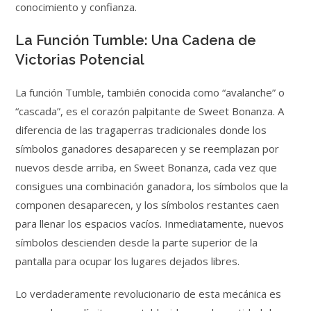
conocimiento y confianza.
La Función Tumble: Una Cadena de
Victorias Potencial
La función Tumble, también conocida como “avalanche” o
“cascada”, es el corazón palpitante de Sweet Bonanza. A
diferencia de las tragaperras tradicionales donde los
símbolos ganadores desaparecen y se reemplazan por
nuevos desde arriba, en Sweet Bonanza, cada vez que
consigues una combinación ganadora, los símbolos que la
componen desaparecen, y los símbolos restantes caen
para llenar los espacios vacíos. Inmediatamente, nuevos
símbolos descienden desde la parte superior de la
pantalla para ocupar los lugares dejados libres.
Lo verdaderamente revolucionario de esta mecánica es