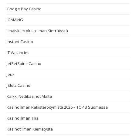
Google Pay Casino
IGAMING
Ilmaiskierroksia Ilman Kierrätystä
Instant Casino
IT Vacancies
JetSetSpins Casino
Jeux
JSlotz Casino
Kaikki Nettikasinot Malta
Kasino Ilman Rekisteröitymistä 2026 – TOP 3 Suomessa
Kasino Ilman Tiliä
Kasinot Ilman Kierrätystä