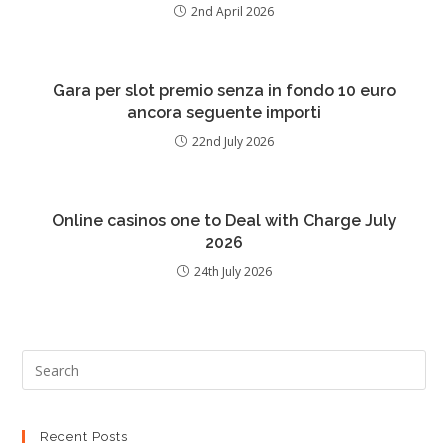
2nd April 2026
Gara per slot premio senza in fondo 10 euro
ancora seguente importi
22nd July 2026
Online casinos one to Deal with Charge July
2026
24th July 2026
Recent Posts