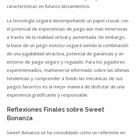
características en futuros lanzamientos.
La tecnología seguirá desempeñando un papel crucial, con
el potencial de experiencias de juego aún más inmersivas
a través de la realidad virtual y aumentada. Sin embargo,
la base de un juego exitoso seguirá siendo la combinación
de una jugabilidad atractiva, potencial de ganancias y un
entorno de juego seguro y regulado. Para los jugadores
experimentados, mantenerse informado sobre las últimas
tendencias y comprender a fondo las mecánicas de sus
juegos favoritos es la mejor manera de disfrutar de una
experiencia gratificante y responsable.
Reflexiones Finales sobre Sweet
Bonanza
Sweet Bonanza se ha consolidado como un referente en