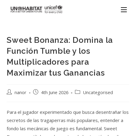
Sweet Bonanza: Domina la
Función Tumble y los
Multiplicadores para
Maximizar tus Ganancias
nanor
4th June 2026
Uncategorised
Para el jugador experimentado que busca desentrañar los
secretos de las tragaperras más populares, entender a
fondo las mecánicas de juego es fundamental. Sweet