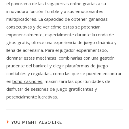
el panorama de las tragaperras online gracias a su
innovadora función Tumble y a sus emocionantes
multiplicadores. La capacidad de obtener ganancias
consecutivas y de ver cómo estas se potencian
exponencialmente, especialmente durante la ronda de
giros gratis, ofrece una experiencia de juego dinámica y
llena de adrenalina. Para el jugador experimentado,
dominar estas mecánicas, combinarlas con una gestión
prudente del bankroll y elegir plataformas de juego
confiables y reguladas, como las que se pueden encontrar
en
boho-casino.es
, maximizará las oportunidades de
disfrutar de sesiones de juego gratificantes y
potencialmente lucrativas.
YOU MIGHT ALSO LIKE