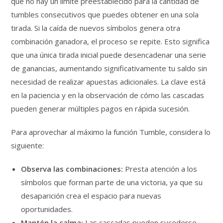
que no hay un límite preestablecido para la cantidad de
tumbles consecutivos que puedes obtener en una sola
tirada. Si la caída de nuevos símbolos genera otra
combinación ganadora, el proceso se repite. Esto significa
que una única tirada inicial puede desencadenar una serie
de ganancias, aumentando significativamente tu saldo sin
necesidad de realizar apuestas adicionales. La clave está
en la paciencia y en la observación de cómo las cascadas
pueden generar múltiples pagos en rápida sucesión.
Para aprovechar al máximo la función Tumble, considera lo
siguiente:
Observa las combinaciones:
Presta atención a los
símbolos que forman parte de una victoria, ya que su
desaparición crea el espacio para nuevas
oportunidades.
Mantén la calma:
Las cascadas pueden sucederse