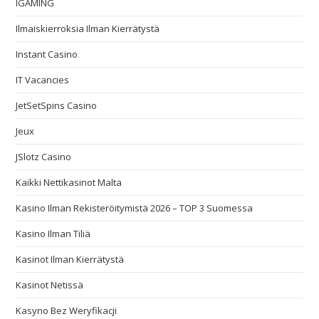
IGAMING
Ilmaiskierroksia Ilman Kierrätystä
Instant Casino
IT Vacancies
JetSetSpins Casino
Jeux
JSlotz Casino
Kaikki Nettikasinot Malta
Kasino Ilman Rekisteröitymistä 2026 – TOP 3 Suomessa
Kasino Ilman Tiliä
Kasinot Ilman Kierrätystä
Kasinot Netissä
Kasyno Bez Weryfikacji