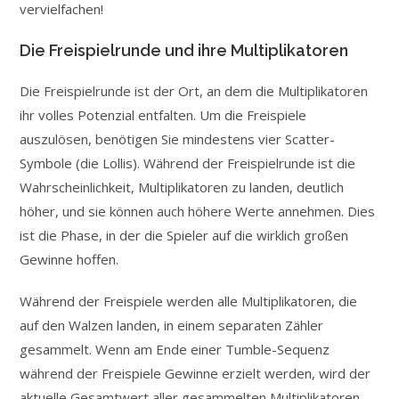
vervielfachen!
Die Freispielrunde und ihre Multiplikatoren
Die Freispielrunde ist der Ort, an dem die Multiplikatoren
ihr volles Potenzial entfalten. Um die Freispiele
auszulösen, benötigen Sie mindestens vier Scatter-
Symbole (die Lollis). Während der Freispielrunde ist die
Wahrscheinlichkeit, Multiplikatoren zu landen, deutlich
höher, und sie können auch höhere Werte annehmen. Dies
ist die Phase, in der die Spieler auf die wirklich großen
Gewinne hoffen.
Während der Freispiele werden alle Multiplikatoren, die
auf den Walzen landen, in einem separaten Zähler
gesammelt. Wenn am Ende einer Tumble-Sequenz
während der Freispiele Gewinne erzielt werden, wird der
aktuelle Gesamtwert aller gesammelten Multiplikatoren