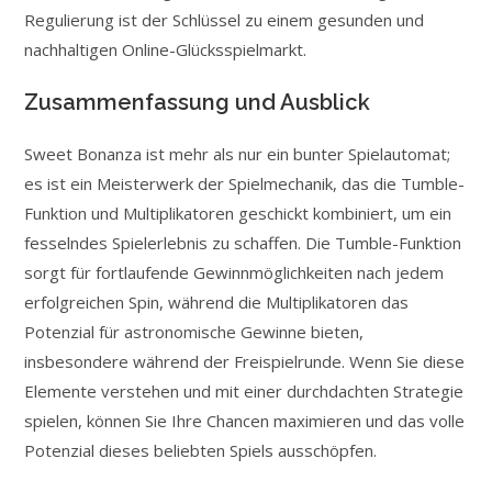
Regulierung ist der Schlüssel zu einem gesunden und
nachhaltigen Online-Glücksspielmarkt.
Zusammenfassung und Ausblick
Sweet Bonanza ist mehr als nur ein bunter Spielautomat;
es ist ein Meisterwerk der Spielmechanik, das die Tumble-
Funktion und Multiplikatoren geschickt kombiniert, um ein
fesselndes Spielerlebnis zu schaffen. Die Tumble-Funktion
sorgt für fortlaufende Gewinnmöglichkeiten nach jedem
erfolgreichen Spin, während die Multiplikatoren das
Potenzial für astronomische Gewinne bieten,
insbesondere während der Freispielrunde. Wenn Sie diese
Elemente verstehen und mit einer durchdachten Strategie
spielen, können Sie Ihre Chancen maximieren und das volle
Potenzial dieses beliebten Spiels ausschöpfen.