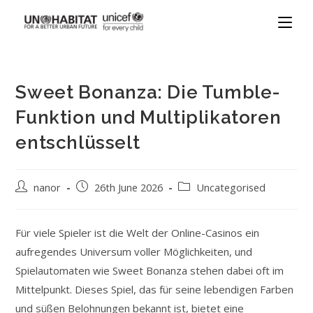
Sweet Bonanza: Die Tumble-
Funktion und Multiplikatoren
entschlüsselt
nanor
26th June 2026
Uncategorised
Für viele Spieler ist die Welt der Online-Casinos ein
aufregendes Universum voller Möglichkeiten, und
Spielautomaten wie Sweet Bonanza stehen dabei oft im
Mittelpunkt. Dieses Spiel, das für seine lebendigen Farben
und süßen Belohnungen bekannt ist, bietet eine