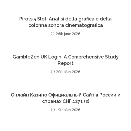
Pirots 5 Slot: Analisi della grafica e della
colonna sonora cinematografica
26th June 2026
GambleZen UK Login: A Comprehensive Study
Report
20th May 2026
Онлайн Казино Официальный Сайт в России и
странах СНГ.1271 (2)
19th May 2026