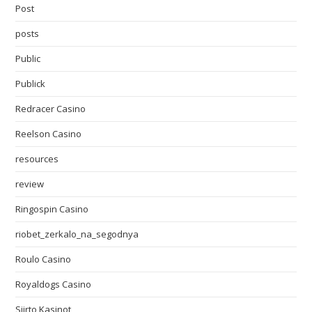
Post
posts
Public
Publick
Redracer Casino
Reelson Casino
resources
review
Ringospin Casino
riobet_zerkalo_na_segodnya
Roulo Casino
Royaldogs Casino
Siirto Kasinot