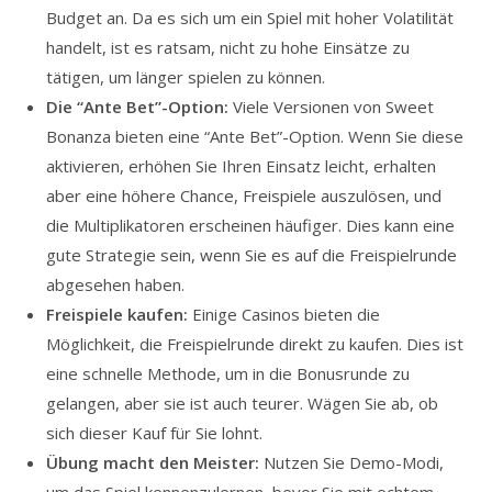
Budget an. Da es sich um ein Spiel mit hoher Volatilität
handelt, ist es ratsam, nicht zu hohe Einsätze zu
tätigen, um länger spielen zu können.
Die “Ante Bet”-Option:
Viele Versionen von Sweet
Bonanza bieten eine “Ante Bet”-Option. Wenn Sie diese
aktivieren, erhöhen Sie Ihren Einsatz leicht, erhalten
aber eine höhere Chance, Freispiele auszulösen, und
die Multiplikatoren erscheinen häufiger. Dies kann eine
gute Strategie sein, wenn Sie es auf die Freispielrunde
abgesehen haben.
Freispiele kaufen:
Einige Casinos bieten die
Möglichkeit, die Freispielrunde direkt zu kaufen. Dies ist
eine schnelle Methode, um in die Bonusrunde zu
gelangen, aber sie ist auch teurer. Wägen Sie ab, ob
sich dieser Kauf für Sie lohnt.
Übung macht den Meister:
Nutzen Sie Demo-Modi,