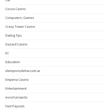
CIB
Cocoa Casino
Computers, Games
Crazy Tower Сasino
Dating Tips
Dazard Casino
EC
Education
elemporiodelvw.com.ar
Emperia Casino
Entertainment
escort projects
Fast Payouts