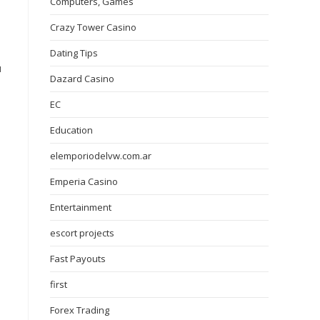
Computers, Games
Crazy Tower Сasino
Dating Tips
я
Dazard Casino
EC
Education
elemporiodelvw.com.ar
Emperia Casino
Entertainment
escort projects
Fast Payouts
first
Forex Trading