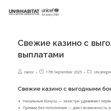
Свежие казино с выг
выплатами
nanor
17th September 2025
Uncategor
Свежие казино с выгодными бо
Начальные бонусы — зачастую удваивают перв
Премии без пополнения — дают возможность за