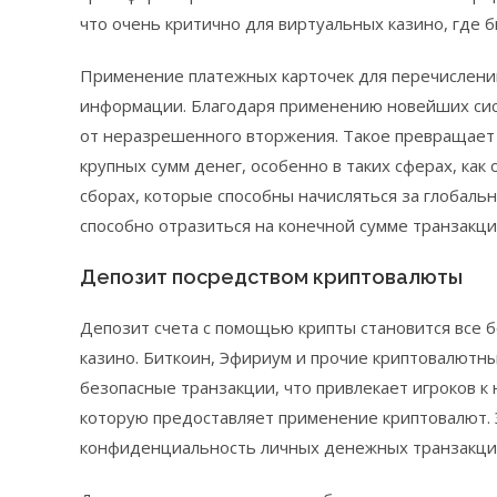
что очень критично для виртуальных казино, где 
Применение платежных карточек для перечислени
информации. Благодаря применению новейших сис
от неразрешенного вторжения. Такое превращает
крупных сумм денег, особенно в таких сферах, как 
сборах, которые способны начисляться за глобал
способно отразиться на конечной сумме транзакци
Депозит посредством криптовалюты
Депозит счета с помощью крипты становится все 
казино. Биткоин, Эфириум и прочие криптовалют
безопасные транзакции, что привлекает игроков к
которую предоставляет применение криптовалют. 
конфиденциальность личных денежных транзакци