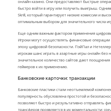
онлайн казино. Они предоставляют быстрые опера
быстро войти в игру или получить выигрыш. Одни
Skrill, который гарантирует низкие комиссии и выс
оптимальным выбором для значительного числа иг
Еще одним важным фактором применения цифровых 
Игроки могут осуществлять финансовые операции 
эпоху цифровой безопасности. ПэйПал и Нетеллер
игрокам шанс играть в азартные игры онлайн без
значительное количество сайтов дают поощрения
геймеров к их применению.
Банковские карточки: транзакции
Банковские пластики стали неотъемлемой компоне
популярность обусловлена простотой и безопасно
позволяют быстро и результативно отправлять фин
трансферов проявляется в их моментальности: сре