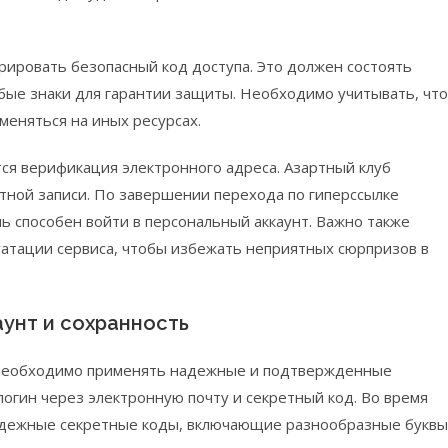
рировать безопасный код доступа. Это должен состоять
собые знаки для гарантии защиты. Необходимо учитывать, что
меняться на иных ресурсах.
я верификация электронного адреса. Азартный клуб
тной записи. По завершении перехода по гиперссылке
ь способен войти в персональный аккаунт. Важно также
уатации сервиса, чтобы избежать неприятных сюрпризов в
аунт и сохранность
о необходимо применять надежные и подтвержденные
огин через электронную почту и секретный код. Во время
адежные секретные коды, включающие разнообразные буквы