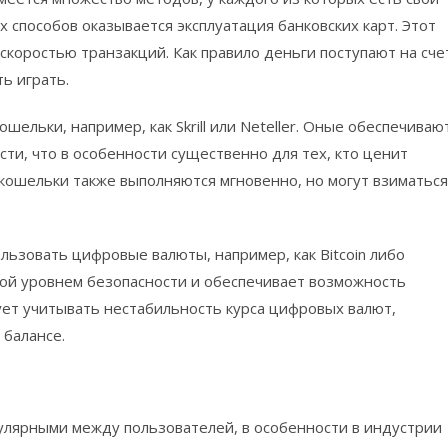
 способов оказывается эксплуатация банковских карт. Этот
коростью транзакций. Как правило деньги поступают на сче
ь играть.
льки, например, как Skrill или Neteller. Оные обеспечиваю
ти, что в особенности существенно для тех, кто ценит
ошельки также выполняются мгновенно, но могут взиматься
льзовать цифровые валюты, например, как Bitcoin либо
ой уровнем безопасности и обеспечивает возможность
ет учитывать нестабильность курса цифровых валют,
 балансе.
пулярными между пользователей, в особенности в индустрии