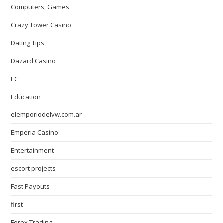
Computers, Games
Crazy Tower Сasino
Dating Tips
Dazard Casino
EC
Education
elemporiodelvw.com.ar
Emperia Casino
Entertainment
escort projects
Fast Payouts
first
Forex Trading