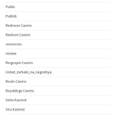
Public
Publick
Redracer Casino
Reelson Casino
resources
review
Ringospin Casino
riobet_zerkalo_na_segodnya
Roulo Casino
Royaldogs Casino
Siirto Kasinot
Siru Kasinot