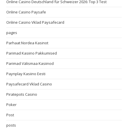
Online Casino Deutschland für Schweizer 2026: Top 3 Test
Online Casino Paysafe
Online Casino Vklad Paysafecard
pages
Parhaat Nordea Kasinot
Parimad Kasiino Pakkumised
Parimad Välismaa Kasiinod
Paynplay Kasiino Eesti
Paysafecard Vklad Casino
Piratepots Casino
Poker
Post
posts