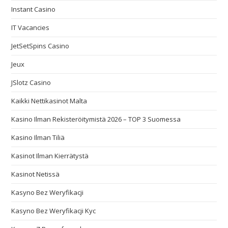
Instant Casino
IT Vacancies
JetSetSpins Casino
Jeux
JSlotz Casino
Kaikki Nettikasinot Malta
Kasino Ilman Rekisteröitymistä 2026 – TOP 3 Suomessa
Kasino Ilman Tiliä
Kasinot Ilman Kierrätystä
Kasinot Netissä
Kasyno Bez Weryfikacji
Kasyno Bez Weryfikacji Kyc