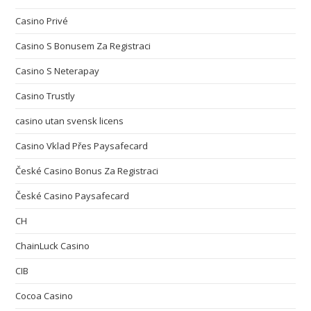
Casino Privé
Casino S Bonusem Za Registraci
Casino S Neterapay
Casino Trustly
casino utan svensk licens
Casino Vklad Přes Paysafecard
České Casino Bonus Za Registraci
České Casino Paysafecard
CH
ChainLuck Casino
CIB
Cocoa Casino