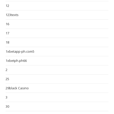
12
123texts
16
17
18
1xbetapp-ph.com5
1xbetph.ph66
2
25
29black Casino
3
30