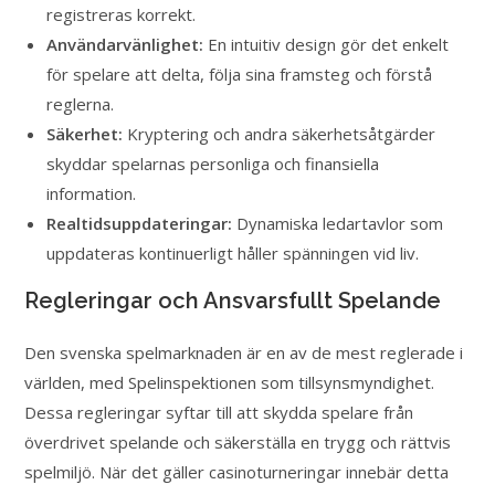
registreras korrekt.
Användarvänlighet:
En intuitiv design gör det enkelt
för spelare att delta, följa sina framsteg och förstå
reglerna.
Säkerhet:
Kryptering och andra säkerhetsåtgärder
skyddar spelarnas personliga och finansiella
information.
Realtidsuppdateringar:
Dynamiska ledartavlor som
uppdateras kontinuerligt håller spänningen vid liv.
Regleringar och Ansvarsfullt Spelande
Den svenska spelmarknaden är en av de mest reglerade i
världen, med Spelinspektionen som tillsynsmyndighet.
Dessa regleringar syftar till att skydda spelare från
överdrivet spelande och säkerställa en trygg och rättvis
spelmiljö. När det gäller casinoturneringar innebär detta