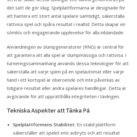
det sätt de gör idag. Spelplattformarna är designade för
att hantera ett stort antal spelare samtidigt, säkerställa
rättvisa spel och spåra resultat i realtid. Detta skapar en
sömlös och engagerande upplevelse för alla inblandade.
Användningen av slumpgeneratorer (RNG) är central för
att garantera att alla spel är slumpmässiga och rättvisa. I
turneringssammanhang används dessa teknologier för att
säkerställa att varje spinn på en spelautomat eller varje
hand i ett kortspel är oberoende och inte påverkas av
tidigare resultat eller andra spelares handlingar. Detta är
avgörande för att upprätthålla integriteten i tävlingen.
Tekniska Aspekter att Tänka På
Spelplattformens Stabilitet:
En stabil plattform
säkerställer att spelet inte avbryts och att resultat