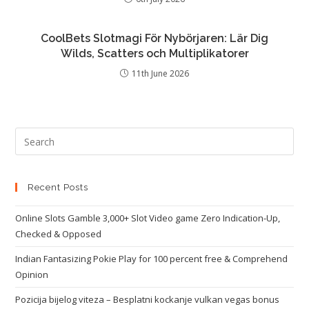
CoolBets Slotmagi För Nybörjaren: Lär Dig
Wilds, Scatters och Multiplikatorer
11th June 2026
Recent Posts
Online Slots Gamble 3,000+ Slot Video game Zero Indication-Up,
Checked & Opposed
Indian Fantasizing Pokie Play for 100 percent free & Comprehend
Opinion
Pozicija bijelog viteza – Besplatni kockanje vulkan vegas bonus