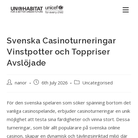
Svenska Casinoturneringar
Vinstpotter och Toppriser
Avslöjade
nanor
6th July 2026
Uncategorised
För den svenska spelaren som söker spänning bortom det
vanliga casinospelande, erbjuder casinoturneringar en unik
möjlighet att testa sina färdigheter och vinna stort. Dessa
turneringar, som blir allt populärare på svenska online
casinon, skapar en dynamisk och tävlingsinriktad miljö där