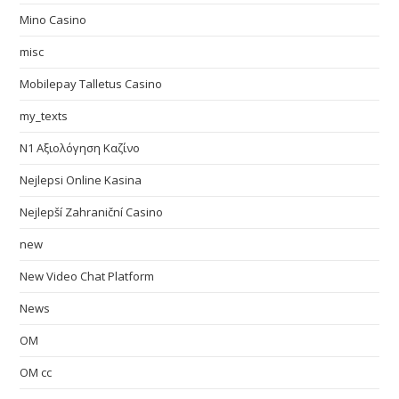
Mino Casino
misc
Mobilepay Talletus Casino
my_texts
N1 Αξιολόγηση Καζίνο
Nejlepsi Online Kasina
Nejlepší Zahraniční Casino
new
New Video Chat Platform
News
OM
OM cc