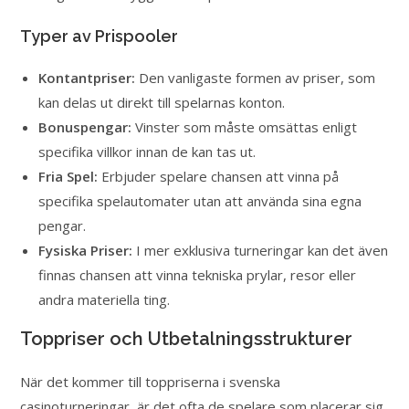
Typer av Prispooler
Kontantpriser:
Den vanligaste formen av priser, som
kan delas ut direkt till spelarnas konton.
Bonuspengar:
Vinster som måste omsättas enligt
specifika villkor innan de kan tas ut.
Fria Spel:
Erbjuder spelare chansen att vinna på
specifika spelautomater utan att använda sina egna
pengar.
Fysiska Priser:
I mer exklusiva turneringar kan det även
finnas chansen att vinna tekniska prylar, resor eller
andra materiella ting.
Toppriser och Utbetalningsstrukturer
När det kommer till toppriserna i svenska
casinoturneringar, är det ofta de spelare som placerar sig