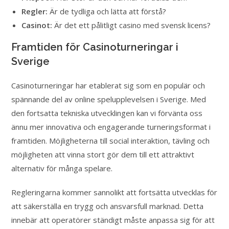
Regler:
Är de tydliga och lätta att förstå?
Casinot:
Är det ett pålitligt casino med svensk licens?
Framtiden för Casinoturneringar i
Sverige
Casinoturneringar har etablerat sig som en populär och
spännande del av online spelupplevelsen i Sverige. Med
den fortsatta tekniska utvecklingen kan vi förvänta oss
ännu mer innovativa och engagerande turneringsformat i
framtiden. Möjligheterna till social interaktion, tävling och
möjligheten att vinna stort gör dem till ett attraktivt
alternativ för många spelare.
Regleringarna kommer sannolikt att fortsätta utvecklas för
att säkerställa en trygg och ansvarsfull marknad. Detta
innebär att operatörer ständigt måste anpassa sig för att