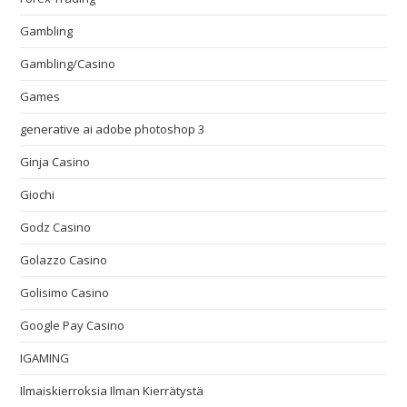
Gambling
Gambling/Casino
Games
generative ai adobe photoshop 3
Ginja Casino
Giochi
Godz Casino
Golazzo Casino
Golisimo Casino
Google Pay Casino
IGAMING
Ilmaiskierroksia Ilman Kierrätystä