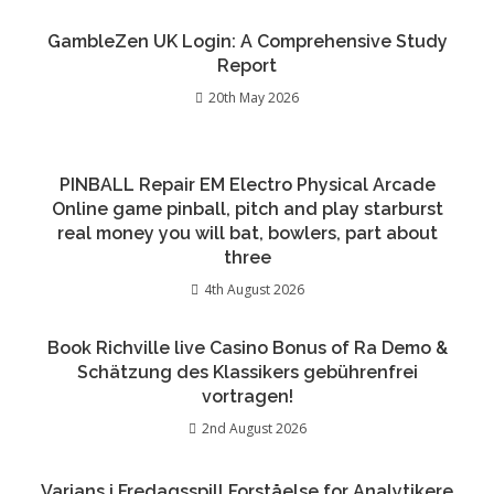
GambleZen UK Login: A Comprehensive Study
Report
20th May 2026
PINBALL Repair EM Electro Physical Arcade
Online game pinball, pitch and play starburst
real money you will bat, bowlers, part about
three
4th August 2026
Book Richville live Casino Bonus of Ra Demo &
Schätzung des Klassikers gebührenfrei
vortragen!
2nd August 2026
Varians i Fredagsspill Forståelse for Analytikere