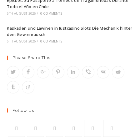
Epicbet: Su Pasaporte a Torneos de Tragamonedas Durante
Todo el Año en Chile
6TH AUGUST 2026
/
0 COMMENTS
Kaskaden und Lawinen in Justcasino Slots Die Mechanik hinter
dem Gewinnrausch
6TH AUGUST 2026
/
0 COMMENTS
Please Share This
Follow Us