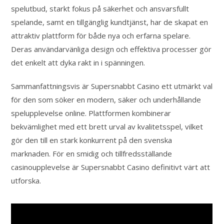
spelutbud, starkt fokus på säkerhet och ansvarsfullt
spelande, samt en tillgänglig kundtjänst, har de skapat en
attraktiv plattform för både nya och erfarna spelare.
Deras användarvänliga design och effektiva processer gör
det enkelt att dyka rakt in i spänningen.
Sammanfattningsvis är Supersnabbt Casino ett utmärkt val
för den som söker en modern, säker och underhållande
spelupplevelse online. Plattformen kombinerar
bekvämlighet med ett brett urval av kvalitetsspel, vilket
gör den till en stark konkurrent på den svenska
marknaden. För en smidig och tillfredsställande
casinoupplevelse är Supersnabbt Casino definitivt värt att
utforska.