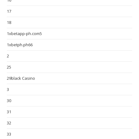
16
17
18
1xbetapp-ph.com5
1xbetph.ph66
2
25
29black Casino
3
30
31
32
33