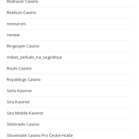
Redracer Casino
Reelson Casino
resources
review
Ringospin Casino
riobet_zerkalo_na_segodnya
Roulo Casino
Royaldogs Casino
Siirto Kasinot
Siru Kasinot
Siru Mobile Kasinot
Slotorado Casino
Slovenské Casino Pro České Hráče