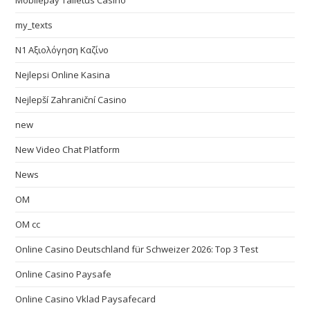
Mobilepay Talletus Casino
my_texts
N1 Αξιολόγηση Καζίνο
Nejlepsi Online Kasina
Nejlepší Zahraniční Casino
new
New Video Chat Platform
News
OM
OM cc
Online Casino Deutschland für Schweizer 2026: Top 3 Test
Online Casino Paysafe
Online Casino Vklad Paysafecard