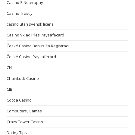
Casino S Neterapay
Casino Trustly
casino utan svensk licens
Casino Vklad Přes Paysafecard
České Casino Bonus Za Registraci
České Casino Paysafecard
CH
ChainLuck Casino
CIB
Cocoa Casino
Computers, Games
Crazy Tower Сasino
Dating Tips