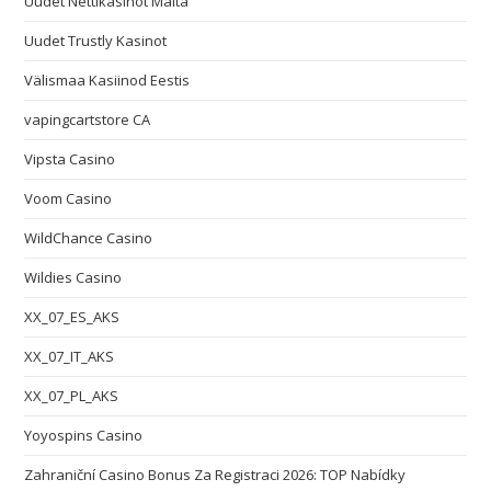
Uudet Nettikasinot Malta
Uudet Trustly Kasinot
Välismaa Kasiinod Eestis
vapingcartstore CA
Vipsta Casino
Voom Casino
WildChance Casino
Wildies Casino
XX_07_ES_AKS
XX_07_IT_AKS
XX_07_PL_AKS
Yoyospins Casino
Zahraniční Casino Bonus Za Registraci 2026: TOP Nabídky