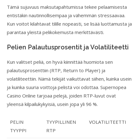
Tämä sujuvuus maksutapahtumissa tekee pelaamisesta
entistäkin nautinnollisempaa ja vähemmän stressaavaa.
Kun voitot kilahtavat tilille nopeasti, se lisää luottamusta ja
parantaa yleistä pelikokemusta merkittävästi.
Pelien Palautusprosentit ja Volatiliteetti
Kun valitset peliä, on hyvä kiinnittää huomiota sen
palautusprosenttiin (RTP, Return to Player) ja
volatiliteettiin. Nämä tekijät vaikuttavat siihen, kuinka usein
ja kuinka suuria voittoja pelistä voi odottaa. Supernopea
Casino Online tarjoaa pelejä, joiden RTP-luvut ovat
yleensä kilpailukykyisiä, usein jopa yli 96 %.
PELIN
TYYPILLINEN
VOLATILITEETTI
TYYPPI
RTP