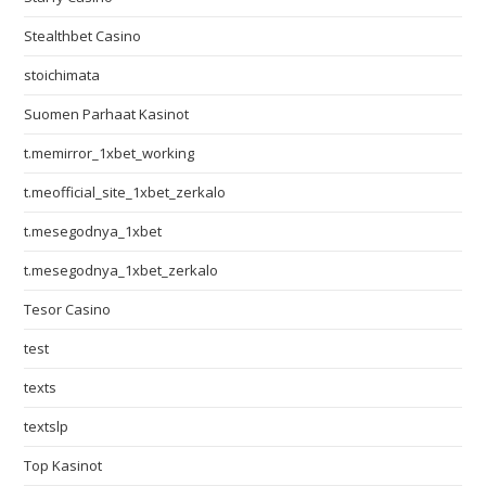
Stealthbet Casino
stoichimata
Suomen Parhaat Kasinot
t.memirror_1xbet_working
t.meofficial_site_1xbet_zerkalo
t.mesegodnya_1xbet
t.mesegodnya_1xbet_zerkalo
Tesor Casino
test
texts
textslp
Top Kasinot