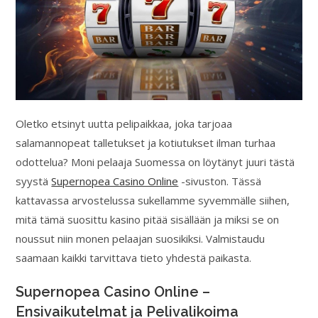
Oletko etsinyt uutta pelipaikkaa, joka tarjoaa
salamannopeat talletukset ja kotiutukset ilman turhaa
odottelua? Moni pelaaja Suomessa on löytänyt juuri tästä
syystä
Supernopea Casino Online
-sivuston. Tässä
kattavassa arvostelussa sukellamme syvemmälle siihen,
mitä tämä suosittu kasino pitää sisällään ja miksi se on
noussut niin monen pelaajan suosikiksi. Valmistaudu
saamaan kaikki tarvittava tieto yhdestä paikasta.
Supernopea Casino Online –
Ensivaikutelmat ja Pelivalikoima