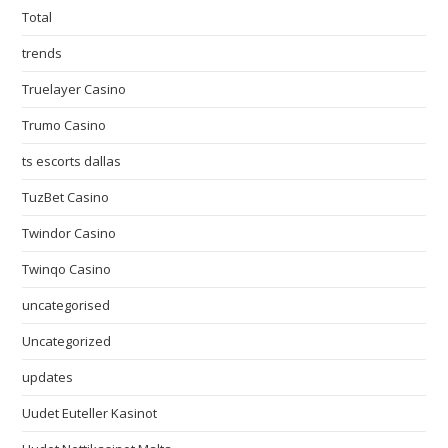
Total
trends
Truelayer Casino
Trumo Casino
ts escorts dallas
TuzBet Casino
Twindor Casino
Twinqo Casino
uncategorised
Uncategorized
updates
Uudet Euteller Kasinot