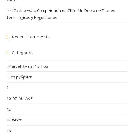
Izzi Casino vs. la Competencia en Chile: Un Duelo de Titanes
Tecnológicos y Regulatorios
Recent Comments
Categories
! Marvel Rivals Pro Tips
! Без рубрики
1
10_07_AU_AKS
12
123texts
16