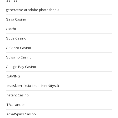
Games
generative ai adobe photoshop 3
Ginja Casino
Giochi
Godz Casino
Golazzo Casino
Golisimo Casino
Google Pay Casino
IGAMING
Ilmaiskierroksia Ilman Kierrätystä
Instant Casino
IT Vacancies
JetSetSpins Casino