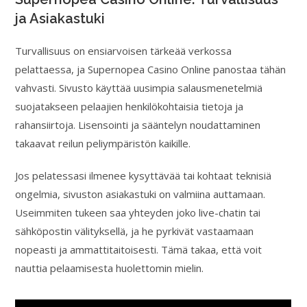
ja Asiakastuki
Turvallisuus on ensiarvoisen tärkeää verkossa
pelattaessa, ja Supernopea Casino Online panostaa tähän
vahvasti. Sivusto käyttää uusimpia salausmenetelmiä
suojatakseen pelaajien henkilökohtaisia tietoja ja
rahansiirtoja. Lisensointi ja sääntelyn noudattaminen
takaavat reilun peliympäristön kaikille.
Jos pelatessasi ilmenee kysyttävää tai kohtaat teknisiä
ongelmia, sivuston asiakastuki on valmiina auttamaan.
Useimmiten tukeen saa yhteyden joko live-chatin tai
sähköpostin välityksellä, ja he pyrkivät vastaamaan
nopeasti ja ammattitaitoisesti. Tämä takaa, että voit
nauttia pelaamisesta huolettomin mielin.