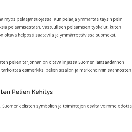
aa myös pelaajansuojassa. Kun pelaaja ymmärtää täysin pelin
ksiä pelaamisestaan. Vastuullisen pelaamisen työkalut, kuten
n on oltava helposti saatavilla ja ymmärrettävissä suomeksi.
isten pelien tarjonnan on oltava linjassa Suomen lainsäädännön
i tarkoittaa esimerkiksi pelien sisällön ja markkinoinnin säännösten
ten Pelien Kehitys
sa. Suomenkielisten symbolien ja toimintojen osalta voimme odott