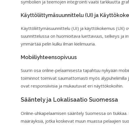
symbolien ja teemojen integrointi vaatii tarkkuutta graf
Käyttöliittymäsuunnittelu (UI) ja Käyttökok
Käyttöliittymäsuunnittelu (UI) ja käyttökokemus (UX) ov
suunnittelussa on huomioitava luettavuus, selkeys ja in
ymmärtää pelin kulku ilman kielimuuria.
Mobiiliyhteensopivuus
Suurin osa online-pelaamisesta tapahtuu nykyään mobiilil
toiminnot toimivat saumattomasti myös älypuhelimilla ja 
ovat responsiivisia ja mukautuvat eri näyttökokoihin.
Sääntely ja Lokalisaatio Suomessa
Online-uhkapelaamisen sääntely Suomessa on tiukkaa. Pel
määräyksiä, jotka koskevat muun muassa pelaajien suoj