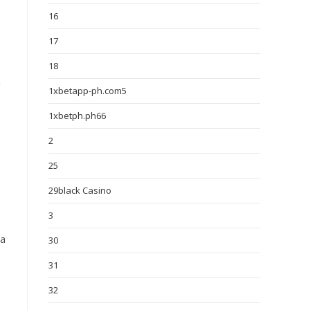
16
17
18
ä
1xbetapp-ph.com5
1xbetph.ph66
2
25
29black Casino
3
ta
30
31
32