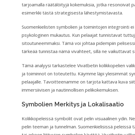
tarjoamalla räätälöityjä kokemuksia, jotka resonoivat p
esimerkki tästä strategisesta lähestymistavasta.
Suomenkielisten symbolien ja toimintojen integrointi ei 
psykologinen mukautus. Kun pelaajat tunnistavat tutt
sitoutuneemmaksi. Tämä voi johtaa pidempiin pelisessi
tärkeää tunnistaa nämä vivahteet, sillä ne vaikuttavat 
Tämä analyysi tarkastelee Vivatbetin kolikkopelien vali
ja toiminnot on toteutettu. Käymme läpi yleisimmät sym
pelaajalle. Tavoitteenamme on tarjota kattava kuva siit
immersiivisen ja nautinnollisen pelikokemuksen.
Symbolien Merkitys ja Lokalisaatio
Kolikkopeleissä symbolit ovat pelin visuaalinen ydin. N
pelin teeman ja tunnelman. Suomenkielisissä peleissä 
tai arkeen liittyvien symbolien käyttöä. Vivatbetin val