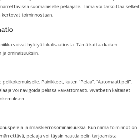
ärrettävissä suomalaiselle pelaajalle. Tämä voi tarkoittaa selkei
tka kertovat toiminnostaan.
aatio
niikka voivat hyötyä lokalisaatiosta. Tämä kattaa kaiken
n ja ominaisuuksiin.
 pelikokemukselle. Painikkeet, kuten “Pelaa”, “Automaattipeli”,
laaja voi navigoida pelissä vaivattomasti. Vivatbetin kaltaiset
kokemuksen.
onuspelejä ja ilmaiskierrosominaisuuksia. Kun nämä toiminnot on
märrettävä, pelaaja voi täysin nauttia pelin tarjoamista