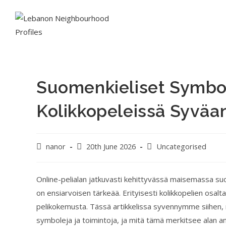
Suomenkieliset Symboli
Kolikkopeleissä Syväa
nanor
20th June 2026
Uncategorised
Online-pelialan jatkuvasti kehittyvässä maisemassa s
on ensiarvoisen tärkeää. Erityisesti kolikkopelien osalt
pelikokemusta. Tässä artikkelissa syvennymme siihen, 
symboleja ja toimintoja, ja mitä tämä merkitsee alan anal