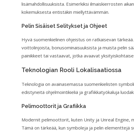
lisämahdollisuuksista. Esimerkiksi ilmaiskierrosten aik
kokemuksesta entistäkin miellyttävämmän.
Pelin Sisäiset Selitykset ja Ohjeet
Hyvä suomenkielinen ohjeistus on ratkaisevan tärkeää. 
voittolinjoista, bonusominaisuuksista ja muista pelin sä
painikkeet tai vastaavat, jotka avaavat yksityiskohtaise
Teknologian Rooli Lokalisaatiossa
Teknologia on avainasemassa suomenkielisten symbolien
edistyneitä ohjelmointikieliä ja grafiikkatyökaluja luodak
Pelimoottorit ja Grafiikka
Modernit pelimoottorit, kuten Unity ja Unreal Engine, m
Tämä on tärkeää, kun symboleja ja pelin elementtejä su