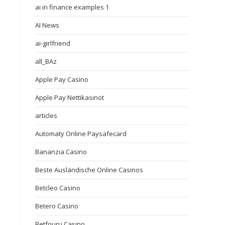
ai in finance examples 1
AI News
ai-girlfriend
all_BAz
Apple Pay Casino
Apple Pay Nettikasinot
articles
Automaty Online Paysafecard
Bananzia Casino
Beste Ausländische Online Casinos
Betcleo Casino
Betero Casino
Betfouru Casino