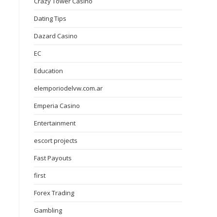
Crazy Tower Сasino
Dating Tips
Dazard Casino
EC
Education
elemporiodelvw.com.ar
Emperia Casino
Entertainment
escort projects
Fast Payouts
first
Forex Trading
Gambling