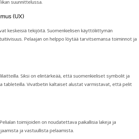
iikan suunnittelussa.
emus (UX)
at keskeisiä tekijöitä. Suomenkielisen käyttöliittymän
tuitiivisuus. Pelaajan on helppo löytää tarvitsemansa toiminnot ja
aitteilla. Siksi on elintärkeää, että suomenkieliset symbolit ja
tableteilla. Vivatbetin kaltaiset alustat varmistavat, että pelit
ialan toimijoiden on noudatettava paikallisia lakeja ja
aamista ja vastuullista pelaamista.