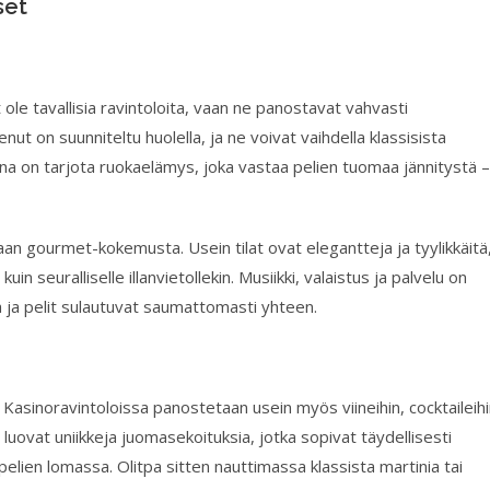
set
ole tavallisia ravintoloita, vaan ne panostavat vahvasti
ut on suunniteltu huolella, ja ne voivat vaihdella klassisista
eena on tarjota ruokaelämys, joka vastaa pelien tuomaa jännitystä –
maan gourmet-kokemusta. Usein tilat ovat elegantteja ja tyylikkäitä
kuin seuralliselle illanvietollekin. Musiikki, valaistus ja palvelu on
a ja pelit sulautuvat saumattomasti yhteen.
sinoravintoloissa panostetaan usein myös viineihin, cocktaileihi
 luovat uniikkeja juomasekoituksia, jotka sopivat täydellisesti
elien lomassa. Olitpa sitten nauttimassa klassista martinia tai