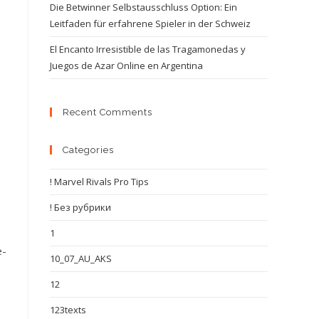
Die Betwinner Selbstausschluss Option: Ein
Leitfaden für erfahrene Spieler in der Schweiz
El Encanto Irresistible de las Tragamonedas y
Juegos de Azar Online en Argentina
Recent Comments
Categories
! Marvel Rivals Pro Tips
! Без рубрики
1
e-
10_07_AU_AKS
12
123texts