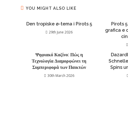
YOU MIGHT ALSO LIKE
Den tropiske ø-tema i Pirots 5
Pirots 5
grafica e
29th June 2026
ci
Ψηφιακό Καζίνο: Πώς η
Dazardb
Τεχνολογία Διαμορφώνει τη
Schnell
Συμπεριφορά των Παικτών
Spins u
30th March 2026