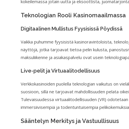
kokeilemassa jotain uutta ja eksoottista, juomatarjont
Teknologian Rooli Kasinomaailmassa
Digitaalinen Mullistus Fyysisissä Pöydissä
Vaikka puhumme fyysisistä kasinoravintoloista, teknolog
näyttöjä, jotka tarjoavat tietoa pelin kulusta, panostus
maksuliikenne ja asiakaspalvelu ovat usein teknologiapa
Live-pelit ja Virtuaalitodellisuus
Verkkokasinoiden puolella teknologian vaikutus on viel
suosioon, sillä ne tarjoavat mahdollisuuden pelata oike
Tulevaisuudessa virtuaalitodellisuuden (VR) odotetaan
immersiivisempiä ja todentuntuisempia pelikokemuksia
Sääntelyn Merkitys ja Vastuullisuus