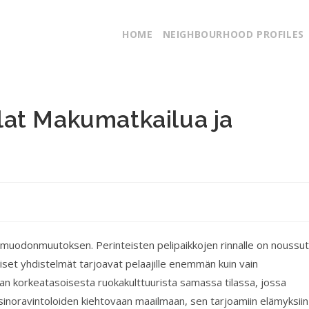
HOME
NEIGHBOURHOOD PROFILES
at Makumatkailua ja
uodonmuutoksen. Perinteisten pelipaikkojen rinnalle on noussut
iset yhdistelmät tarjoavat pelaajille enemmän kuin vain
an korkeatasoisesta ruokakulttuurista samassa tilassa, jossa
asinoravintoloiden kiehtovaan maailmaan, sen tarjoamiin elämyksiin