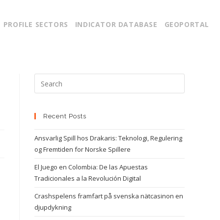
PROFILE SECTORS
INDICATOR DATABASE
GEOPORTAL
Recent Posts
Ansvarlig Spill hos Drakaris: Teknologi, Regulering
og Fremtiden for Norske Spillere
El Juego en Colombia: De las Apuestas
Tradicionales a la Revolución Digital
Crashspelens framfart på svenska nätcasinon en
djupdykning