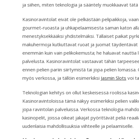
ja siihen, miten teknologia ja sääntely muokkaavat tätä 
Kasinoravintolat eivät ole pelkästään pelipaikkoja, vaan
gourmet-ruoasta ja uhkapelaamisesta saman katon alla 
menestyksekkääksi yhdistelmäksi. Tällaiset paikat pyrk
makuhermoja kutkuttavat ruoat ja juomat täydentävät p
enemmän kuin vain pelikokemusta; he haluavat nauttia la
palvelusta. Kasinoravintolat vastaavat tähän tarpeeseen 
ennen pelien pariin siirtymistä tai jopa pelien lomassa. 
myös verkossa, ja tällöin esimerkiksi
Jasmin Slots
voi ta
Teknologian kehitys on ollut keskeisessä roolissa kasino
Kasinoravintoloissa tämä näkyy esimerkiksi pelien val
jopa ravintolan palveluissa. Verkossa teknologia mahdol
kasinopelit, joissa oikeat jakajat pyörittävät peliä reaa
uudenlaisia mahdollisuuksia viihteelle ja pelaamiselle.