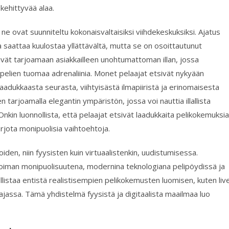
kehittyvää alaa.
 ne ovat suunniteltu kokonaisvaltaisiksi viihdekeskuksiksi. Ajatus
saattaa kuulostaa yllättävältä, mutta se on osoittautunut
ivät tarjoamaan asiakkailleen unohtumattoman illan, jossa
elien tuomaa adrenaliinia. Monet pelaajat etsivät nykyään
adukkaasta seurasta, viihtyisästä ilmapiiristä ja erinomaisesta
tarjoamalla elegantin ympäristön, jossa voi nauttia illallista
Onkin luonnollista, että pelaajat etsivät laadukkaita pelikokemuksia
rjota monipuolisia vaihtoehtoja.
iden, niin fyysisten kuin virtuaalistenkin, uudistumisessa.
ikoiman monipuolisuutena, modernina teknologiana pelipöydissä ja
listaa entistä realistisempien pelikokemusten luomisen, kuten liv
liajassa. Tämä yhdistelmä fyysistä ja digitaalista maailmaa luo