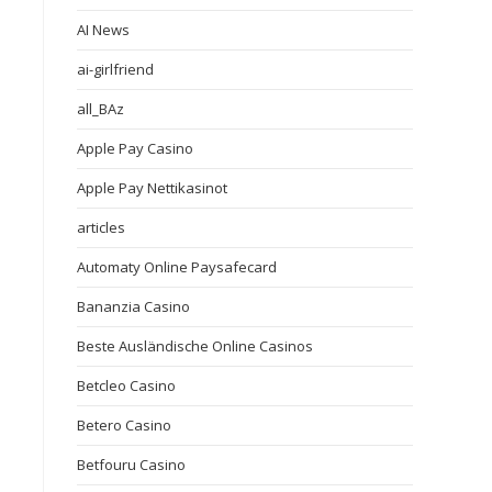
AI News
ai-girlfriend
all_BAz
Apple Pay Casino
Apple Pay Nettikasinot
articles
Automaty Online Paysafecard
Bananzia Casino
Beste Ausländische Online Casinos
Betcleo Casino
Betero Casino
Betfouru Casino