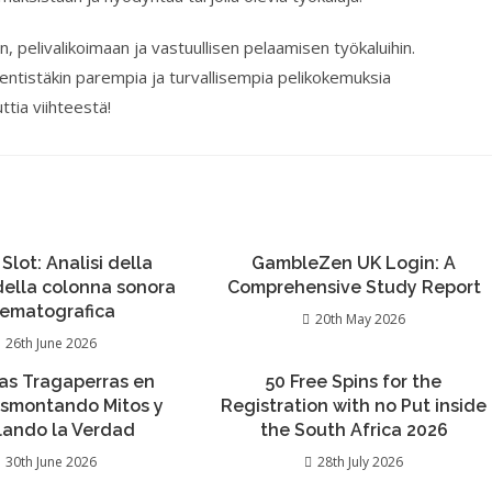
in, pelivalikoimaan ja vastuullisen pelaamisen työkaluihin.
ntistäkin parempia ja turvallisempia pelikokemuksia
ttia viihteestä!
 Slot: Analisi della
GambleZen UK Login: A
 della colonna sonora
Comprehensive Study Report
nematografica
20th May 2026
26th June 2026
as Tragaperras en
50 Free Spins for the
esmontando Mitos y
Registration with no Put inside
lando la Verdad
the South Africa 2026
30th June 2026
28th July 2026