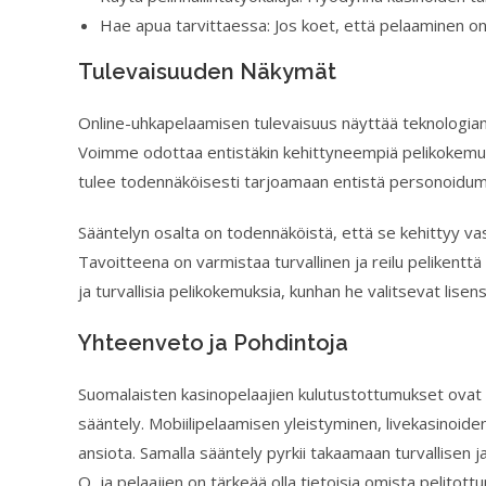
Hae apua tarvittaessa: Jos koet, että pelaaminen on
Tulevaisuuden Näkymät
Online-uhkapelaamisen tulevaisuus näyttää teknologian 
Voimme odottaa entistäkin kehittyneempiä pelikokemuks
tulee todennäköisesti tarjoamaan entistä personoidumpi
Sääntelyn osalta on todennäköistä, että se kehittyy vas
Tavoitteena on varmistaa turvallinen ja reilu pelikenttä
ja turvallisia pelikokemuksia, kunhan he valitsevat lisenso
Yhteenveto ja Pohdintoja
Suomalaisten kasinopelaajien kulutustottumukset ovat mo
sääntely. Mobiilipelaamisen yleistyminen, livekasinoide
ansiota. Samalla sääntely pyrkii takaamaan turvallisen ja
O, ja pelaajien on tärkeää olla tietoisia omista pelitott