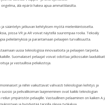
 ongelma, älä epäröi hakea apua ammattilaisilta.
ja sääntelyn jatkuvan kehityksen myötä mielenkiintoiselta.
ia, joissa VR ja AR voivat näytellä suurempaa roolia. Tekoäly
a pelielämyksiä ja parantamaan pelaajien turvallisuutta.
taamaan uusia teknologisia innovaatioita ja pelaajien tarpeita.
 kaikille. Suomalaiset pelaajat voivat odottaa jatkossakin laadukkai
ituja ja vastuullisia pelialustoja.
ninaiset ja niihin vaikuttavat vahvasti teknologian kehitys ja
n suosio ja pelivalikoiman laajeneminen ovat kaikki teknologian
 reilun ympäristön pelaajille. Vastuullinen pelaaminen on kaiken A j
umuksistaan ja hyödyntää tarjolla olevia työkaluja.