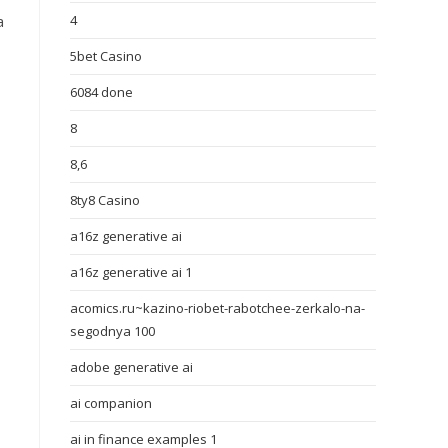
a
4
5bet Casino
6084 done
8
8,6
8ty8 Casino
a16z generative ai
a16z generative ai 1
acomics.ru~kazino-riobet-rabotchee-zerkalo-na-
segodnya 100
adobe generative ai
ai companion
ai in finance examples 1