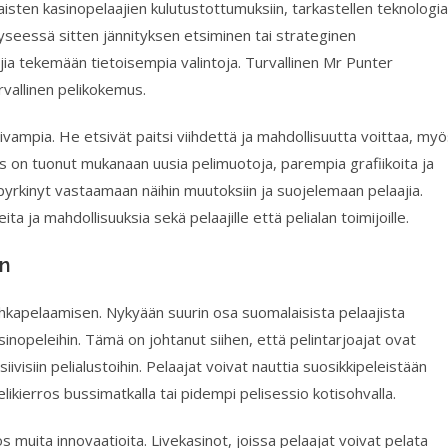
isten kasinopelaajien kulutustottumuksiin, tarkastellen teknologi
kyseessä sitten jännityksen etsiminen tai strateginen
ia tekemään tietoisempia valintoja. Turvallinen Mr Punter
rvallinen pelikokemus.
vampia. He etsivät paitsi viihdettä ja mahdollisuutta voittaa, my
itys on tuonut mukanaan uusia pelimuotoja, parempia grafiikoita ja
rkinyt vastaamaan näihin muutoksiin ja suojelemaan pelaajia.
 ja mahdollisuuksia sekä pelaajille että pelialan toimijoille.
en
uhkapelaamisen. Nykyään suurin osa suomalaisista pelaajista
inopeleihin. Tämä on johtanut siihen, että pelintarjoajat ovat
visiin pelialustoihin. Pelaajat voivat nauttia suosikkipeleistään
likierros bussimatkalla tai pidempi pelisessio kotisohvalla.
 muita innovaatioita. Livekasinot, joissa pelaajat voivat pelata