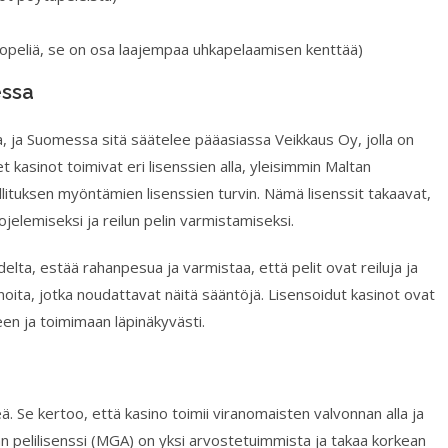
inopeliä, se on osa laajempaa uhkapelaamisen kenttää)
essa
 ja Suomessa sitä säätelee pääasiassa Veikkaus Oy, jolla on
kasinot toimivat eri lisenssien alla, yleisimmin Maltan
allituksen myöntämien lisenssien turvin. Nämä lisenssit takaavat,
jelemiseksi ja reilun pelin varmistamiseksi.
delta, estää rahanpesua ja varmistaa, että pelit ovat reiluja ja
inoita, jotka noudattavat näitä sääntöjä. Lisensoidut kasinot ovat
een ja toimimaan läpinäkyvästi.
ä. Se kertoo, että kasino toimii viranomaisten valvonnan alla ja
an pelilisenssi (MGA) on yksi arvostetuimmista ja takaa korkean