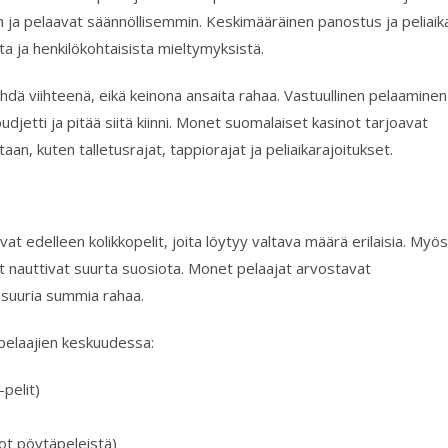
n ja pelaavat säännöllisemmin. Keskimääräinen panostus ja peliaik
sta ja henkilökohtaisista mieltymyksistä.
hdä viihteenä, eikä keinona ansaita rahaa. Vastuullinen pelaaminen
udjetti ja pitää siitä kiinni. Monet suomalaiset kasinot tarjoavat
aan, kuten talletusrajat, tappiorajat ja peliaikarajoitukset.
 edelleen kolikkopelit, joita löytyy valtava määrä erilaisia. Myös
elit nauttivat suurta suosiota. Monet pelaajat arvostavat
a suuria summia rahaa.
pelaajien keskuudessa:
-pelit)
iot pöytäpeleistä)