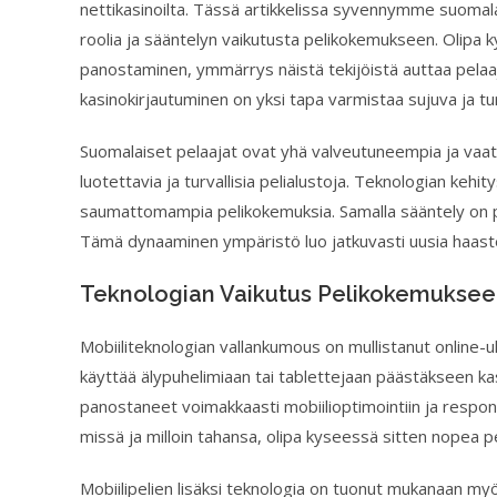
nettikasinoilta. Tässä artikkelissa syvennymme suomala
roolia ja sääntelyn vaikutusta pelikokemukseen. Olipa 
panostaminen, ymmärrys näistä tekijöistä auttaa pelaaj
kasinokirjautuminen on yksi tapa varmistaa sujuva ja tu
Suomalaiset pelaajat ovat yhä valveutuneempia ja vaati
luotettavia ja turvallisia pelialustoja. Teknologian keh
saumattomampia pelikokemuksia. Samalla sääntely on py
Tämä dynaaminen ympäristö luo jatkuvasti uusia haasteita
Teknologian Vaikutus Pelikokemukse
Mobiiliteknologian vallankumous on mullistanut online-
käyttää älypuhelimiaan tai tablettejaan päästäkseen kas
panostaneet voimakkaasti mobiilioptimointiin ja responsii
missä ja milloin tahansa, olipa kyseessä sitten nopea pe
Mobiilipelien lisäksi teknologia on tuonut mukanaan myös