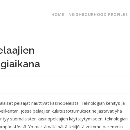
HOME
NEIGHBOURHOOD PROFILES
laajien
giaikana
laiset pelaajat nauttivat kasinopeleistä. Teknologian kehitys ja
likentän, jossa pelaajien kulutustottumukset heijastavat yhä
entyy suomalaisten kasinopelaajien käyttäytymiseen, teknologian
 ympäristössä. Ymmärtämällä näitä tekijöitä voimme paremmin