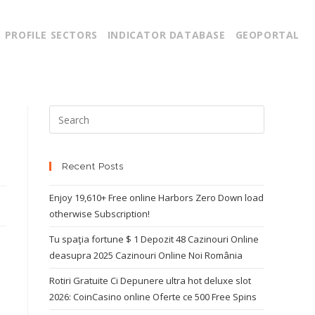
PROFILE SECTORS
INDICATOR DATABASE
GEOPORTAL
Recent Posts
Enjoy 19,610+ Free online Harbors Zero Down load
otherwise Subscription!
Tu spaţia fortune $ 1 Depozit 48 Cazinouri Online
deasupra 2025 Cazinouri Online Noi România
Rotiri Gratuite Ci Depunere ultra hot deluxe slot
2026: CoinCasino online Oferte ce 500 Free Spins