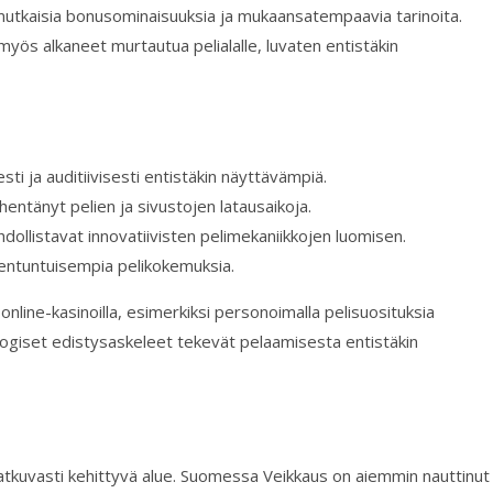
imutkaisia bonusominaisuuksia ja mukaansatempaavia tarinoita.
t myös alkaneet murtautua pelialalle, luvaten entistäkin
esti ja auditiivisesti entistäkin näyttävämpiä.
entänyt pelien ja sivustojen latausaikoja.
ollistavat innovatiivisten pelimekaniikkojen luomisen.
entuntuisempia pelikokemuksia.
online-kasinoilla, esimerkiksi personoimalla pelisuosituksia
ologiset edistysaskeleet tekevät pelaamisesta entistäkin
tkuvasti kehittyvä alue. Suomessa Veikkaus on aiemmin nauttinut