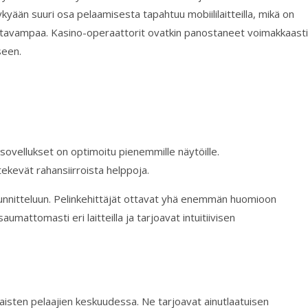
ään suuri osa pelaamisesta tapahtuu mobiililaitteilla, mikä on
tavampaa. Kasino-operaattorit ovatkin panostaneet voimakkaasti
seen.
sovellukset on optimoitu pienemmille näytöille.
ekevät rahansiirroista helppoja.
unnitteluun. Pelinkehittäjät ottavat yhä enemmän huomioon
aumattomasti eri laitteilla ja tarjoavat intuitiivisen
isten pelaajien keskuudessa. Ne tarjoavat ainutlaatuisen