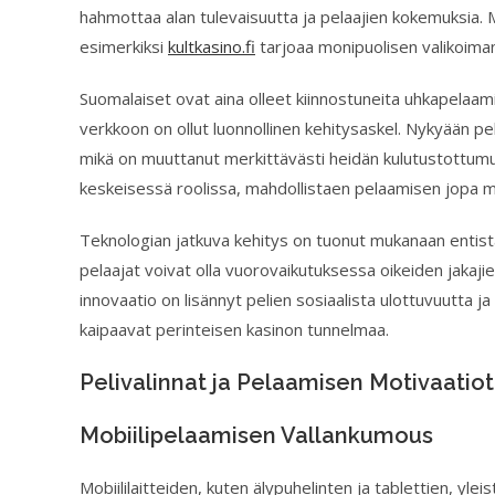
hahmottaa alan tulevaisuutta ja pelaajien kokemuksia. Mo
esimerkiksi
kultkasino.fi
tarjoaa monipuolisen valikoiman
Suomalaiset ovat aina olleet kiinnostuneita uhkapelaamis
verkkoon on ollut luonnollinen kehitysaskel. Nykyään pel
mikä on muuttanut merkittävästi heidän kulutustottumuk
keskeisessä roolissa, mahdollistaen pelaamisen jopa matk
Teknologian jatkuva kehitys on tuonut mukanaan entistä 
pelaajat voivat olla vuorovaikutuksessa oikeiden jakaji
innovaatio on lisännyt pelien sosiaalista ulottuvuutta ja 
kaipaavat perinteisen kasinon tunnelmaa.
Pelivalinnat ja Pelaamisen Motivaatiot
Mobiilipelaamisen Vallankumous
Mobiililaitteiden, kuten älypuhelinten ja tablettien, yle