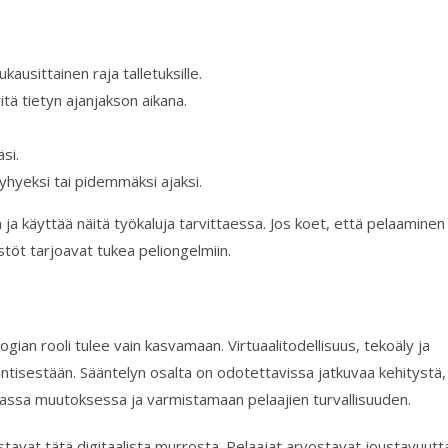
ukausittainen raja talletuksille.
ä tietyn ajanjakson aikana.
si.
lyhyeksi tai pidemmäksi ajaksi.
ja käyttää näitä työkaluja tarvittaessa. Jos koet, että pelaaminen
stöt tarjoavat tukea peliongelmiin.
ogian rooli tulee vain kasvamaan. Virtuaalitodellisuus, tekoäly ja
ntisestään. Sääntelyn osalta on odotettavissa jatkuvaa kehitystä,
ssa muutoksessa ja varmistamaan pelaajien turvallisuuden.
tavat tätä digitaalista murrosta. Pelaajat arvostavat joustavuutt