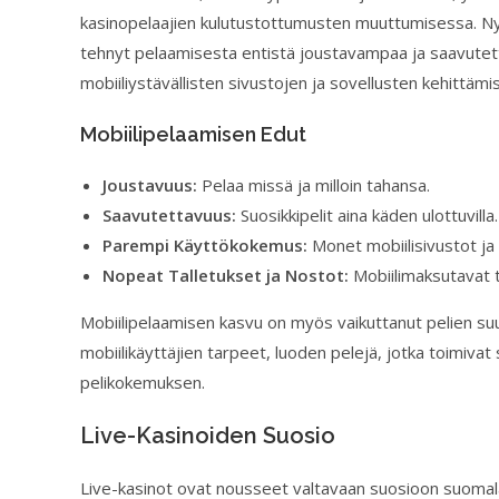
kasinopelaajien kulutustottumusten muuttumisessa. Nyky
tehnyt pelaamisesta entistä joustavampaa ja saavutet
mobiiliystävällisten sivustojen ja sovellusten kehittämi
Mobiilipelaamisen Edut
Joustavuus:
Pelaa missä ja milloin tahansa.
Saavutettavuus:
Suosikkipelit aina käden ulottuvilla.
Parempi Käyttökokemus:
Monet mobiilisivustot ja 
Nopeat Talletukset ja Nostot:
Mobiilimaksutavat t
Mobiilipelaamisen kasvu on myös vaikuttanut pelien su
mobiilikäyttäjien tarpeet, luoden pelejä, jotka toimivat s
pelikokemuksen.
Live-Kasinoiden Suosio
Live-kasinot ovat nousseet valtavaan suosioon suomala