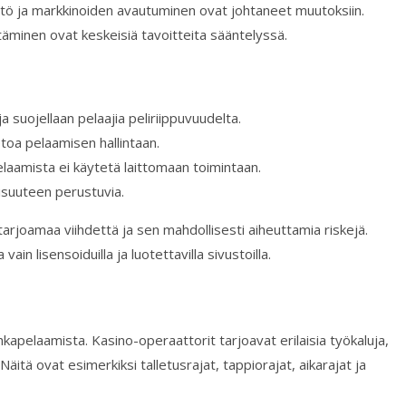
ö ja markkinoiden avautuminen ovat johtaneet muutoksiin.
täminen ovat keskeisiä tavoitteita sääntelyssä.
 suojellaan pelaajia peliriippuvuudelta.
etoa pelaamisen hallintaan.
laamista ei käytetä laittomaan toimintaan.
aisuuteen perustuvia.
arjoamaa viihdettä ja sen mahdollisesti aiheuttamia riskejä.
ain lisensoiduilla ja luotettavilla sivustoilla.
apelaamista. Kasino-operaattorit tarjoavat erilaisia työkaluja,
Näitä ovat esimerkiksi talletusrajat, tappiorajat, aikarajat ja