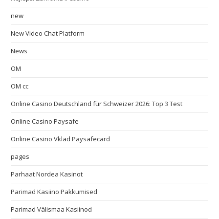
new
New Video Chat Platform
News
OM
OM cc
Online Casino Deutschland für Schweizer 2026: Top 3 Test
Online Casino Paysafe
Online Casino Vklad Paysafecard
pages
Parhaat Nordea Kasinot
Parimad Kasiino Pakkumised
Parimad Välismaa Kasiinod