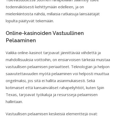
todennäköisesti kehittymään edelleen, ja on
mielenkiintoista nähdä, millaisia ratkaisuja lainsäätäjät
lopulta päätyvät tekemään.
Online-kasinoiden Vastuullinen
Pelaaminen
Vaikka online-kasinot tarjoavat jännittävää viihdettä ja
mahdollisuuksia voittoihin, on ensiarvoisen tärkeää muistaa
vastuullisen pelaamisen periaatteet. Teknologian ja helpon
saavutettavuuden myötä pelaaminen voi helposti muuttua
ongelmaksi, jos sitä ei hallita asianmukaisesti. Sekä
kotimaiset että kansainväliset rahapeliyhtiöt, kuten Spin
Texas, tarjoavat työkaluja ja resursseja pelaamisen
hallintaan.
Vastuullisen pelaamisen keskeisiä elementtejä ovat: