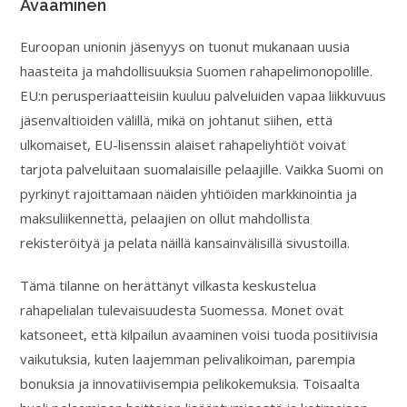
Avaaminen
Euroopan unionin jäsenyys on tuonut mukanaan uusia
haasteita ja mahdollisuuksia Suomen rahapelimonopolille.
EU:n perusperiaatteisiin kuuluu palveluiden vapaa liikkuvuus
jäsenvaltioiden välillä, mikä on johtanut siihen, että
ulkomaiset, EU-lisenssin alaiset rahapeliyhtiöt voivat
tarjota palveluitaan suomalaisille pelaajille. Vaikka Suomi on
pyrkinyt rajoittamaan näiden yhtiöiden markkinointia ja
maksuliikennettä, pelaajien on ollut mahdollista
rekisteröityä ja pelata näillä kansainvälisillä sivustoilla.
Tämä tilanne on herättänyt vilkasta keskustelua
rahapelialan tulevaisuudesta Suomessa. Monet ovat
katsoneet, että kilpailun avaaminen voisi tuoda positiivisia
vaikutuksia, kuten laajemman pelivalikoiman, parempia
bonuksia ja innovatiivisempia pelikokemuksia. Toisaalta