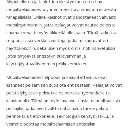
Älypuhelinten ja tablettien yleistyminen on tehnyt
mobiilipelaamisesta yhden merkittävimmistä trendeistä
rahapelialalla. Online-kasinot ovat panostaneet vahvasti
mobiilioptimointiin, jotta pelaajat voivat nauttia peleistä
saumattomasti myös liikkeellä ollessaan. Tämä tarkoittaa
responsiivisia verkkosivustoja, jotka mukautuvat eri
näyttökokoihin, sekä usein myös omia mobiilisovelluksia,
jotka tarjoavat entistäkin sulavamman ja
käyttäjäystävällisemmän pelikokemuksen.
Mobiilipelaamisen helppous ja saavutettavuus ovat
lisänneet pelaamisen suosiota entisestään. Pelaajat voivat
pelata lyhyitäkin pelihetkiä esimerkiksi työmatkalla tai
kahvitauolla. Tämä on myös avannut uusia mahdollisuuksia
pelaajille, jotka eivät välttämättä halua tai voi pelata
perinteisillä tietokoneilla. Teknologian kehitys jatkuu, ja
voimme odottaa mobiilipelaamisen entistäkin