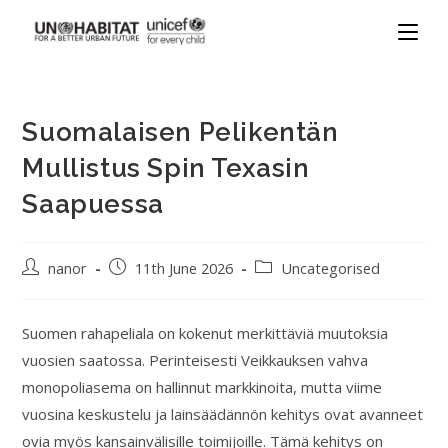
Suomalaisen Pelikentän
Mullistus Spin Texasin
Saapuessa
nanor
11th June 2026
Uncategorised
Suomen rahapeliala on kokenut merkittäviä muutoksia
vuosien saatossa. Perinteisesti Veikkauksen vahva
monopoliasema on hallinnut markkinoita, mutta viime
vuosina keskustelu ja lainsäädännön kehitys ovat avanneet
ovia myös kansainvälisille toimijoille. Tämä kehitys on