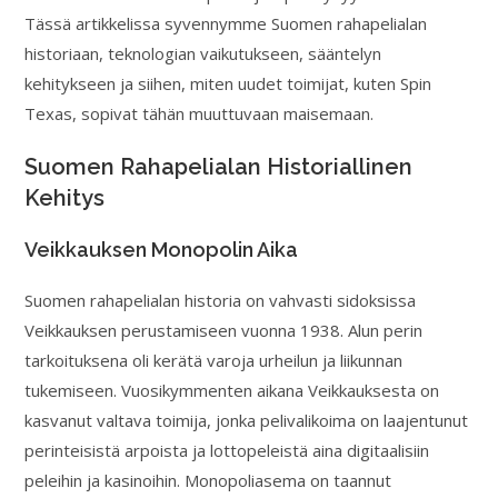
Tässä artikkelissa syvennymme Suomen rahapelialan
historiaan, teknologian vaikutukseen, sääntelyn
kehitykseen ja siihen, miten uudet toimijat, kuten Spin
Texas, sopivat tähän muuttuvaan maisemaan.
Suomen Rahapelialan Historiallinen
Kehitys
Veikkauksen Monopolin Aika
Suomen rahapelialan historia on vahvasti sidoksissa
Veikkauksen perustamiseen vuonna 1938. Alun perin
tarkoituksena oli kerätä varoja urheilun ja liikunnan
tukemiseen. Vuosikymmenten aikana Veikkauksesta on
kasvanut valtava toimija, jonka pelivalikoima on laajentunut
perinteisistä arpoista ja lottopeleistä aina digitaalisiin
peleihin ja kasinoihin. Monopoliasema on taannut