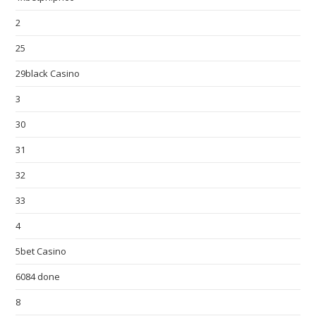
2
25
29black Casino
3
30
31
32
33
4
5bet Casino
6084 done
8