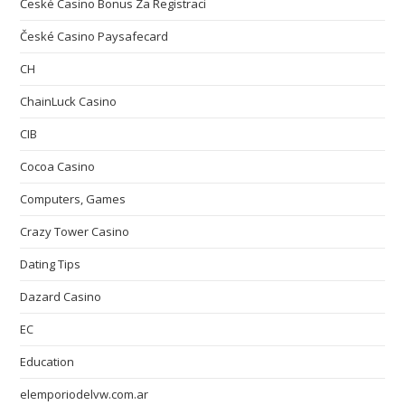
České Casino Bonus Za Registraci
České Casino Paysafecard
CH
ChainLuck Casino
CIB
Cocoa Casino
Computers, Games
Crazy Tower Сasino
Dating Tips
Dazard Casino
EC
Education
elemporiodelvw.com.ar