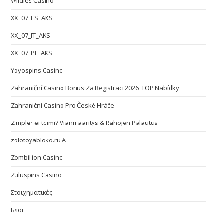
Wildies Casino
XX_07_ES_AKS
XX_07_IT_AKS
XX_07_PL_AKS
Yoyospins Casino
Zahraniční Casino Bonus Za Registraci 2026: TOP Nabídky
Zahraniční Casino Pro České Hráče
Zimpler ei toimi? Vianmääritys & Rahojen Palautus
zolotoyabloko.ru A
Zombillion Casino
Zuluspins Casino
Στοιχηματικές
Блог