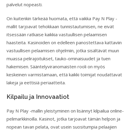
palvelut nopeasti.
On kuitenkin tärkeää huomata, että vaikka Pay N Play -
mallit tarjoavat tehokkaan tunnistautumisen, ne eivät
itsessään ratkaise kaikkia vastuullisen pelaamisen
haasteita. Kasinoiden on edelleen panostettava kattaviin
vastuullisen pelaamisen ohjelmiin, jotka sisältävät muun
muassa pelirajoitukset, tauko-ominaisuudet ja tuen
hakemisen. Sääntelyviranomaisten rooli on myös
keskeinen varmistamaan, että kaikki toimijat noudattavat
lakeja ja eettisiä periaatteita.
Kilpailu ja Innovaatiot
Pay N Play -mallin yleistyminen on lisännyt kilpailua online-
pelimarkkinoilla. Kasinot, jotka tarjoavat tämän helpon ja
nopean tavan pelata, ovat usein suositumpia pelaajien