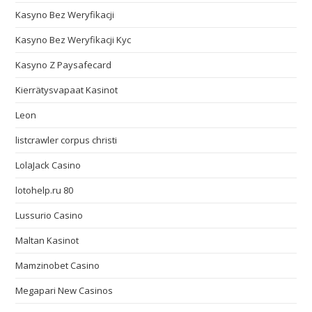
Kasyno Bez Weryfikacji
Kasyno Bez Weryfikacji Kyc
Kasyno Z Paysafecard
Kierrätysvapaat Kasinot
Leon
listcrawler corpus christi
LolaJack Casino
lotohelp.ru 80
Lussurio Casino
Maltan Kasinot
Mamzinobet Casino
Megapari New Casinos