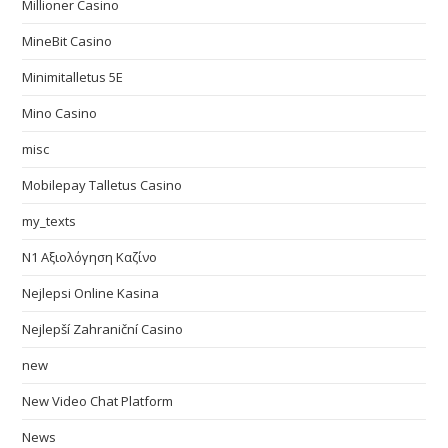
Millioner Casino
MineBit Casino
Minimitalletus 5E
Mino Casino
misc
Mobilepay Talletus Casino
my_texts
N1 Αξιολόγηση Καζίνο
Nejlepsi Online Kasina
Nejlepší Zahraniční Casino
new
New Video Chat Platform
News