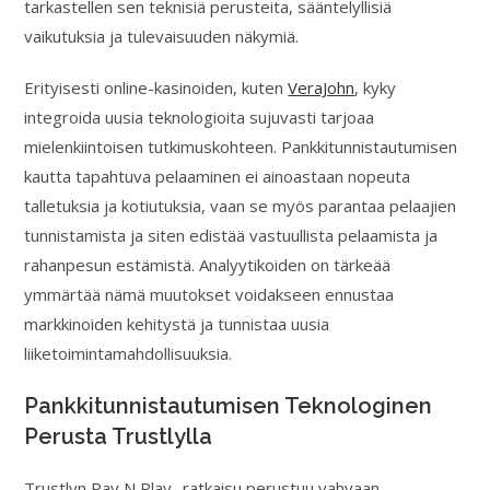
tarkastellen sen teknisiä perusteita, sääntelyllisiä
vaikutuksia ja tulevaisuuden näkymiä.
Erityisesti online-kasinoiden, kuten
VeraJohn
, kyky
integroida uusia teknologioita sujuvasti tarjoaa
mielenkiintoisen tutkimuskohteen. Pankkitunnistautumisen
kautta tapahtuva pelaaminen ei ainoastaan nopeuta
talletuksia ja kotiutuksia, vaan se myös parantaa pelaajien
tunnistamista ja siten edistää vastuullista pelaamista ja
rahanpesun estämistä. Analyytikoiden on tärkeää
ymmärtää nämä muutokset voidakseen ennustaa
markkinoiden kehitystä ja tunnistaa uusia
liiketoimintamahdollisuuksia.
Pankkitunnistautumisen Teknologinen
Perusta Trustlylla
Trustlyn Pay N Play -ratkaisu perustuu vahvaan