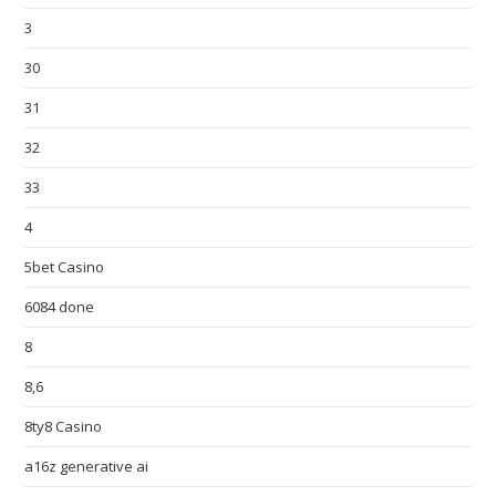
3
30
31
32
33
4
5bet Casino
6084 done
8
8,6
8ty8 Casino
a16z generative ai