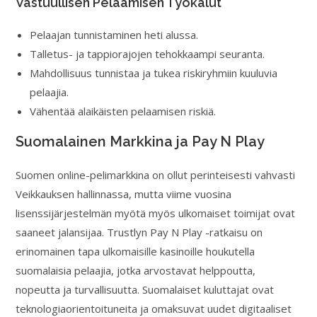
Vastuullisen Pelaamisen Työkalut
Pelaajan tunnistaminen heti alussa.
Talletus- ja tappiorajojen tehokkaampi seuranta.
Mahdollisuus tunnistaa ja tukea riskiryhmiin kuuluvia
pelaajia.
Vähentää alaikäisten pelaamisen riskiä.
Suomalainen Markkina ja Pay N Play
Suomen online-pelimarkkina on ollut perinteisesti vahvasti
Veikkauksen hallinnassa, mutta viime vuosina
lisenssijärjestelmän myötä myös ulkomaiset toimijat ovat
saaneet jalansijaa. Trustlyn Pay N Play -ratkaisu on
erinomainen tapa ulkomaisille kasinoille houkutella
suomalaisia pelaajia, jotka arvostavat helppoutta,
nopeutta ja turvallisuutta. Suomalaiset kuluttajat ovat
teknologiaorientoituneita ja omaksuvat uudet digitaaliset