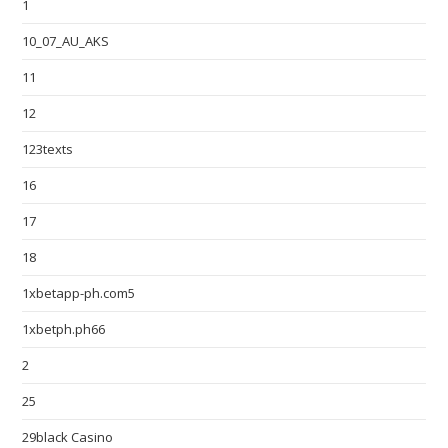
1
10_07_AU_AKS
11
12
123texts
16
17
18
1xbetapp-ph.com5
1xbetph.ph66
2
25
29black Casino