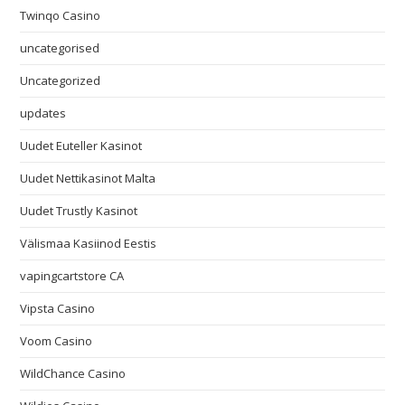
Twinqo Casino
uncategorised
Uncategorized
updates
Uudet Euteller Kasinot
Uudet Nettikasinot Malta
Uudet Trustly Kasinot
Välismaa Kasiinod Eestis
vapingcartstore CA
Vipsta Casino
Voom Casino
WildChance Casino