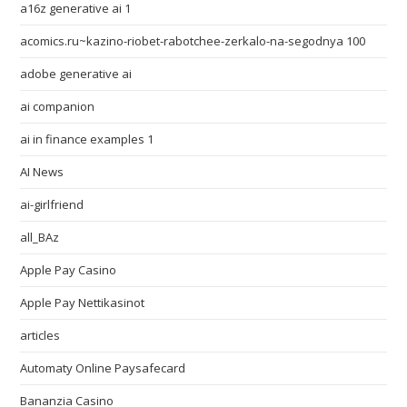
a16z generative ai 1
acomics.ru~kazino-riobet-rabotchee-zerkalo-na-segodnya 100
adobe generative ai
ai companion
ai in finance examples 1
AI News
ai-girlfriend
all_BAz
Apple Pay Casino
Apple Pay Nettikasinot
articles
Automaty Online Paysafecard
Bananzia Casino