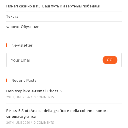
Пинап казино в КЗ: Ваш путь к азартным победам!
Текста
Форекс Обучение
Newsletter
GO
Recent Posts
Den tropiske ø-tema i Pirots 5
29TH JUNE 2026
/
0 COMMENTS
Pirots 5 Slot: Analisi della grafica e della colonna sonora
cinematografica
26TH JUNE 2026
/
0 COMMENTS