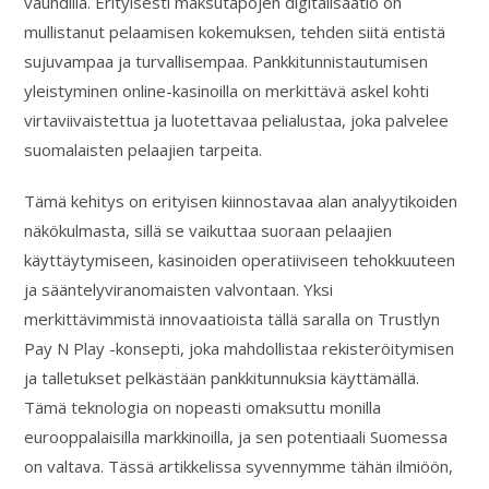
vauhdilla. Erityisesti maksutapojen digitalisaatio on
mullistanut pelaamisen kokemuksen, tehden siitä entistä
sujuvampaa ja turvallisempaa. Pankkitunnistautumisen
yleistyminen online-kasinoilla on merkittävä askel kohti
virtaviivaistettua ja luotettavaa pelialustaa, joka palvelee
suomalaisten pelaajien tarpeita.
Tämä kehitys on erityisen kiinnostavaa alan analyytikoiden
näkökulmasta, sillä se vaikuttaa suoraan pelaajien
käyttäytymiseen, kasinoiden operatiiviseen tehokkuuteen
ja sääntelyviranomaisten valvontaan. Yksi
merkittävimmistä innovaatioista tällä saralla on Trustlyn
Pay N Play -konsepti, joka mahdollistaa rekisteröitymisen
ja talletukset pelkästään pankkitunnuksia käyttämällä.
Tämä teknologia on nopeasti omaksuttu monilla
eurooppalaisilla markkinoilla, ja sen potentiaali Suomessa
on valtava. Tässä artikkelissa syvennymme tähän ilmiöön,