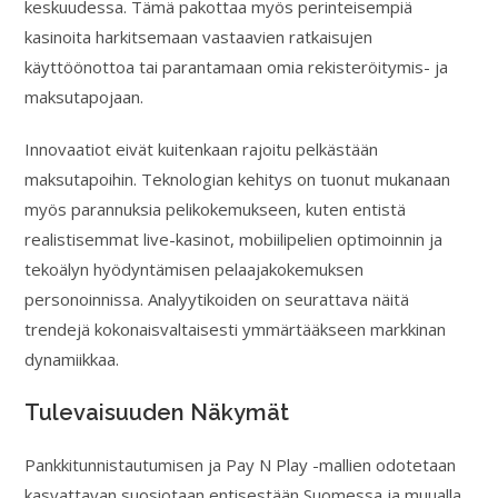
keskuudessa. Tämä pakottaa myös perinteisempiä
kasinoita harkitsemaan vastaavien ratkaisujen
käyttöönottoa tai parantamaan omia rekisteröitymis- ja
maksutapojaan.
Innovaatiot eivät kuitenkaan rajoitu pelkästään
maksutapoihin. Teknologian kehitys on tuonut mukanaan
myös parannuksia pelikokemukseen, kuten entistä
realistisemmat live-kasinot, mobiilipelien optimoinnin ja
tekoälyn hyödyntämisen pelaajakokemuksen
personoinnissa. Analyytikoiden on seurattava näitä
trendejä kokonaisvaltaisesti ymmärtääkseen markkinan
dynamiikkaa.
Tulevaisuuden Näkymät
Pankkitunnistautumisen ja Pay N Play -mallien odotetaan
kasvattavan suosiotaan entisestään Suomessa ja muualla