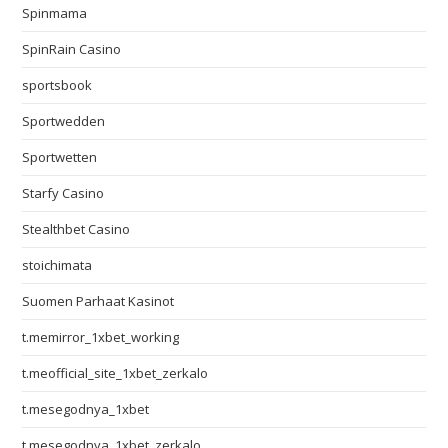
Spinmama
SpinRain Casino
sportsbook
Sportwedden
Sportwetten
Starfy Casino
Stealthbet Casino
stoichimata
Suomen Parhaat Kasinot
t.memirror_1xbet_working
t.meofficial_site_1xbet_zerkalo
t.mesegodnya_1xbet
t.mesegodnya_1xbet_zerkalo