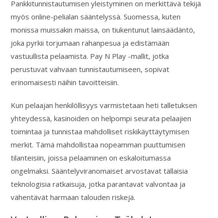
Pankkitunnistautumisen yleistyminen on merkittävä tekijä
myös online-pelialan sääntelyssä. Suomessa, kuten
monissa muissakin maissa, on tiukentunut lainsäädäntö,
joka pyrkii torjumaan rahanpesua ja edistämään
vastuullista pelaamista. Pay N Play -mallit, jotka
perustuvat vahvaan tunnistautumiseen, sopivat
erinomaisesti näihin tavoitteisiin.
Kun pelaajan henkilöllisyys varmistetaan heti talletuksen
yhteydessä, kasinoiden on helpompi seurata pelaajien
toimintaa ja tunnistaa mahdolliset riskikäyttäytymisen
merkit. Tämä mahdollistaa nopeamman puuttumisen
tilanteisiin, joissa pelaaminen on eskaloitumassa
ongelmaksi. Sääntelyviranomaiset arvostavat tällaisia
teknologisia ratkaisuja, jotka parantavat valvontaa ja
vähentävät harmaan talouden riskejä.