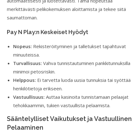
automaattisesti ja luotettavasti. Tämä nopeuttaa
merkittävästi pelikokemuksen aloittamista ja tekee siitä
saumattoman.
Pay N Play:n Keskeiset Hyödyt
Nopeus:
Rekisteröityminen ja talletukset tapahtuvat
minuuteissa.
Turvallisuus:
Vahva tunnistautuminen pankkitunnuksilla
minimoi petosriskin.
Helppous:
Ei tarvetta luoda uusia tunnuksia tai syöttää
henkilötietoja erikseen.
Vastuullisuus:
Auttaa kasinoita tunnistamaan pelaajat
tehokkaammin, tukien vastuullista pelaamista.
Sääntelylliset Vaikutukset ja Vastuullinen
Pelaaminen