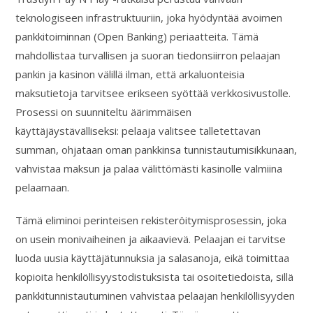
teknologiseen infrastruktuuriin, joka hyödyntää avoimen
pankkitoiminnan (Open Banking) periaatteita. Tämä
mahdollistaa turvallisen ja suoran tiedonsiirron pelaajan
pankin ja kasinon välillä ilman, että arkaluonteisia
maksutietoja tarvitsee erikseen syöttää verkkosivustolle.
Prosessi on suunniteltu äärimmäisen
käyttäjäystävälliseksi: pelaaja valitsee talletettavan
summan, ohjataan oman pankkinsa tunnistautumisikkunaan,
vahvistaa maksun ja palaa välittömästi kasinolle valmiina
pelaamaan.
Tämä eliminoi perinteisen rekisteröitymisprosessin, joka
on usein monivaiheinen ja aikaavievä. Pelaajan ei tarvitse
luoda uusia käyttäjätunnuksia ja salasanoja, eikä toimittaa
kopioita henkilöllisyystodistuksista tai osoitetiedoista, sillä
pankkitunnistautuminen vahvistaa pelaajan henkilöllisyyden