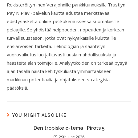
Rekisteröityminen VeraJohnille pankkitunnuksilla Trustlyn
Pay N Play -palvelun kautta edustaa merkittävää
edistysaskelta online-pelikokemuksessa suomalaisille
pelaajille. Se yhdistää helppouden, nopeuden ja korkean
turvallisuustason, jotka ovat nykyaikaisille kuluttajille
ensiarvoisen tärkeitä. Teknologian ja sääntelyn
vuorovaikutus luo jatkuvasti uusia mahdollisuuksia ja
haasteita alan toimijoille. Analyytikoiden on tärkeää pysyä
ajan tasalla näistä kehityskuluista ymmärtääkseen
markkinan potentiaalia ja ohjatakseen strategisia
päätöksiä.
YOU MIGHT ALSO LIKE
Den tropiske ø-tema i Pirots 5
29th June 2026