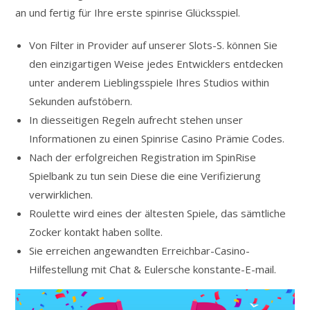
an und fertig für Ihre erste spinrise Glücksspiel.
Von Filter in Provider auf unserer Slots-S. können Sie
den einzigartigen Weise jedes Entwicklers entdecken
unter anderem Lieblingsspiele Ihres Studios within
Sekunden aufstöbern.
In diesseitigen Regeln aufrecht stehen unser
Informationen zu einen Spinrise Casino Prämie Codes.
Nach der erfolgreichen Registration im SpinRise
Spielbank zu tun sein Diese die eine Verifizierung
verwirklichen.
Roulette wird eines der ältesten Spiele, das sämtliche
Zocker kontakt haben sollte.
Sie erreichen angewandten Erreichbar-Casino-
Hilfestellung mit Chat & Eulersche konstante-E-mail.