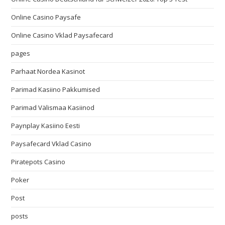
Online Casino Paysafe
Online Casino Vklad Paysafecard
pages
Parhaat Nordea Kasinot
Parimad Kasiino Pakkumised
Parimad Välismaa Kasiinod
Paynplay Kasiino Eesti
Paysafecard Vklad Casino
Piratepots Casino
Poker
Post
posts