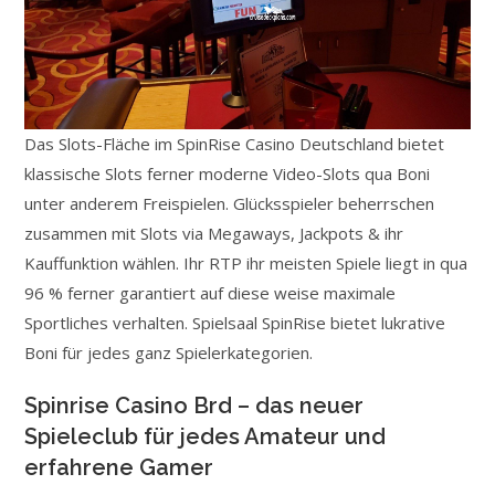
Das Slots-Fläche im SpinRise Casino Deutschland bietet
klassische Slots ferner moderne Video-Slots qua Boni
unter anderem Freispielen. Glücksspieler beherrschen
zusammen mit Slots via Megaways, Jackpots & ihr
Kauffunktion wählen. Ihr RTP ihr meisten Spiele liegt in qua
96 % ferner garantiert auf diese weise maximale
Sportliches verhalten. Spielsaal SpinRise bietet lukrative
Boni für jedes ganz Spielerkategorien.
Spinrise Casino Brd – das neuer
Spieleclub für jedes Amateur und
erfahrene Gamer