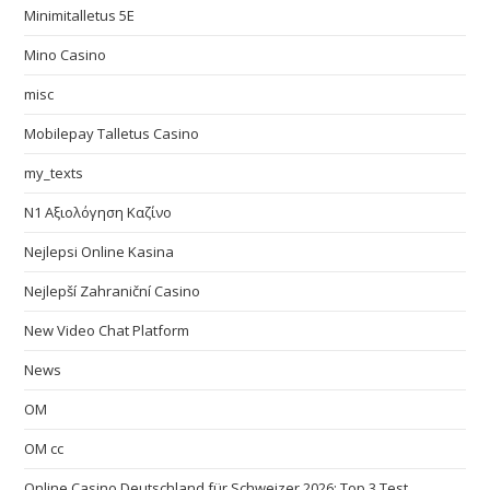
Minimitalletus 5E
Mino Casino
misc
Mobilepay Talletus Casino
my_texts
N1 Αξιολόγηση Καζίνο
Nejlepsi Online Kasina
Nejlepší Zahraniční Casino
New Video Chat Platform
News
OM
OM cc
Online Casino Deutschland für Schweizer 2026: Top 3 Test