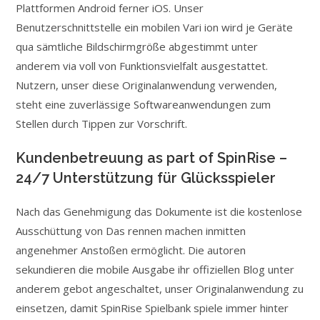
Plattformen Android ferner iOS.
Unser
Benutzerschnittstelle ein mobilen Vari ion wird je Geräte
qua sämtliche Bildschirmgröße abgestimmt unter
anderem via voll von Funktionsvielfalt ausgestattet.
Nutzern, unser diese Originalanwendung verwenden,
steht eine zuverlässige Softwareanwendungen zum
Stellen durch Tippen zur Vorschrift.
Kundenbetreuung as part of SpinRise –
24/7 Unterstützung für Glücksspieler
Nach das Genehmigung das Dokumente ist die kostenlose
Ausschüttung von Das rennen machen inmitten
angenehmer Anstoßen ermöglicht. Die autoren
sekundieren die mobile Ausgabe ihr offiziellen Blog unter
anderem gebot angeschaltet, unser Originalanwendung zu
einsetzen, damit SpinRise Spielbank spiele immer hinter