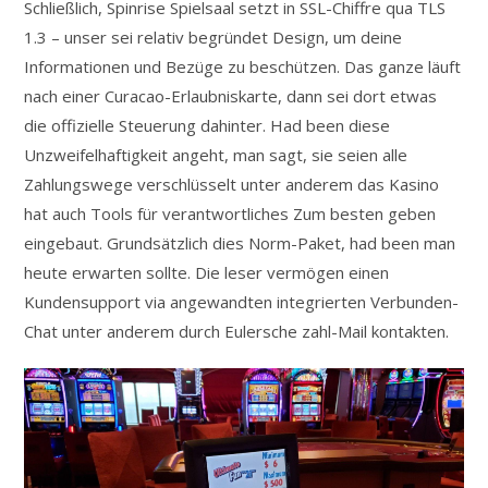
Schließlich, Spinrise Spielsaal setzt in SSL-Chiffre qua TLS
1.3 – unser sei relativ begründet Design, um deine
Informationen und Bezüge zu beschützen. Das ganze läuft
nach einer Curacao-Erlaubniskarte, dann sei dort etwas
die offizielle Steuerung dahinter. Had been diese
Unzweifelhaftigkeit angeht, man sagt, sie seien alle
Zahlungswege verschlüsselt unter anderem das Kasino
hat auch Tools für verantwortliches Zum besten geben
eingebaut. Grundsätzlich dies Norm-Paket, had been man
heute erwarten sollte. Die leser vermögen einen
Kundensupport via angewandten integrierten Verbunden-
Chat unter anderem durch Eulersche zahl-Mail kontakten.