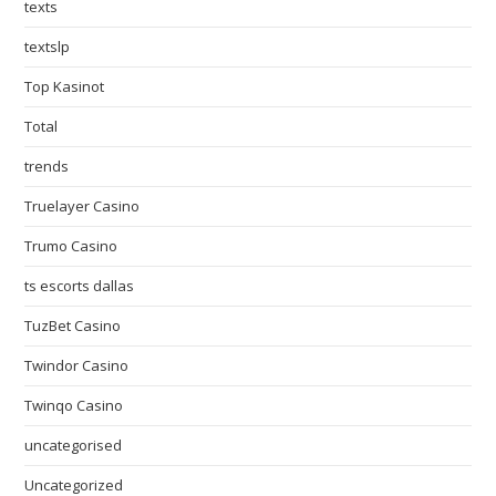
texts
textslp
Top Kasinot
Total
trends
Truelayer Casino
Trumo Casino
ts escorts dallas
TuzBet Casino
Twindor Casino
Twinqo Casino
uncategorised
Uncategorized