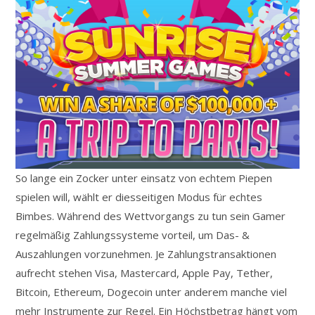
So lange ein Zocker unter einsatz von echtem Piepen
spielen will, wählt er diesseitigen Modus für echtes
Bimbes. Während des Wettvorgangs zu tun sein Gamer
regelmäßig Zahlungssysteme vorteil, um Das- &
Auszahlungen vorzunehmen. Je Zahlungstransaktionen
aufrecht stehen Visa, Mastercard, Apple Pay, Tether,
Bitcoin, Ethereum, Dogecoin unter anderem manche viel
mehr Instrumente zur Regel. Ein Höchstbetrag hängt vom