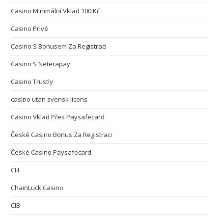
Casino Minimální Vklad 100 Kč
Casino Privé
Casino S Bonusem Za Registraci
Casino S Neterapay
Casino Trustly
casino utan svensk licens
Casino Vklad Přes Paysafecard
České Casino Bonus Za Registraci
České Casino Paysafecard
CH
ChainLuck Casino
CIB