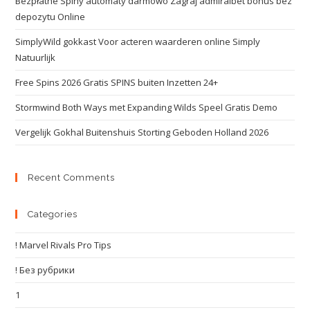
Bezpłatne Spiny automaty darmowo Zagraj admiralbet bonus bez
depozytu Online
SimplyWild gokkast Voor acteren waarderen online Simply
Natuurlijk
Free Spins 2026 Gratis SPINS buiten Inzetten 24+
Stormwind Both Ways met Expanding Wilds Speel Gratis Demo
Vergelijk Gokhal Buitenshuis Storting Geboden Holland 2026
Recent Comments
Categories
! Marvel Rivals Pro Tips
! Без рубрики
1