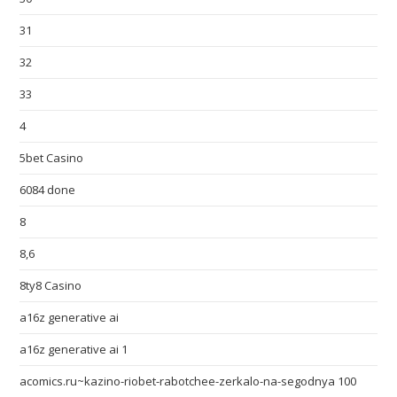
31
32
33
4
5bet Casino
6084 done
8
8,6
8ty8 Casino
a16z generative ai
a16z generative ai 1
acomics.ru~kazino-riobet-rabotchee-zerkalo-na-segodnya 100