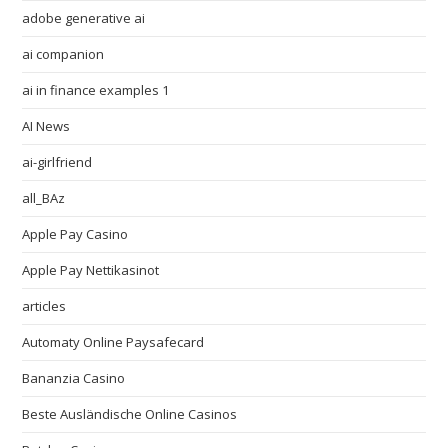
adobe generative ai
ai companion
ai in finance examples 1
AI News
ai-girlfriend
all_BAz
Apple Pay Casino
Apple Pay Nettikasinot
articles
Automaty Online Paysafecard
Bananzia Casino
Beste Ausländische Online Casinos