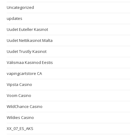
Uncategorized
updates
Uudet Euteller Kasinot
Uudet Nettikasinot Malta
Uudet Trustly Kasinot
Välismaa Kasiinod Eestis
vapingcartstore CA
Vipsta Casino
Voom Casino
WildChance Casino
Wildies Casino
XX_07_ES_AKS