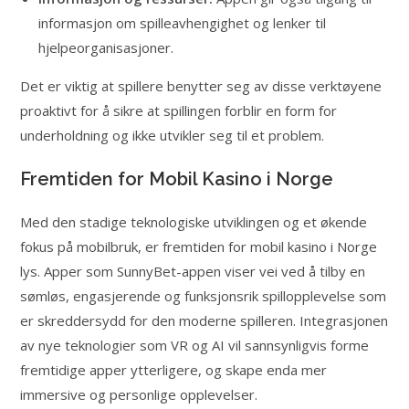
informasjon om spilleavhengighet og lenker til
hjelpeorganisasjoner.
Det er viktig at spillere benytter seg av disse verktøyene
proaktivt for å sikre at spillingen forblir en form for
underholdning og ikke utvikler seg til et problem.
Fremtiden for Mobil Kasino i Norge
Med den stadige teknologiske utviklingen og et økende
fokus på mobilbruk, er fremtiden for mobil kasino i Norge
lys. Apper som SunnyBet-appen viser vei ved å tilby en
sømløs, engasjerende og funksjonsrik spillopplevelse som
er skreddersydd for den moderne spilleren. Integrasjonen
av nye teknologier som VR og AI vil sannsynligvis forme
fremtidige apper ytterligere, og skape enda mer
immersive og personlige opplevelser.