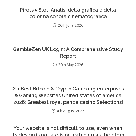
Pirots 5 Slot: Analisi della grafica e della
colonna sonora cinematografica
26th June 2026
GambleZen UK Login: A Comprehensive Study
Report
20th May 2026
21+ Best Bitcoin & Crypto Gambling enterprises
& Gaming Websites United states of america
2026: Greatest royal panda casino Selections!
4th August 2026
Your website is not difficult to use, even when
its design is not as vision-catching as the other