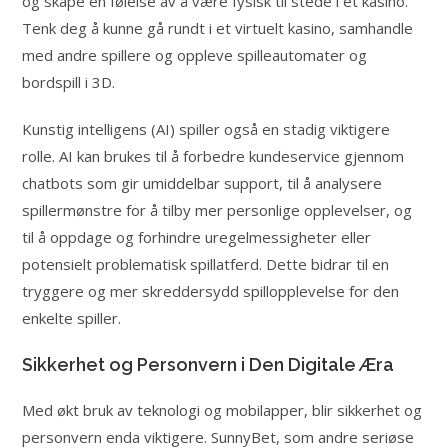
og skape en følelse av å være fysisk til stede i et kasino.
Tenk deg å kunne gå rundt i et virtuelt kasino, samhandle
med andre spillere og oppleve spilleautomater og
bordspill i 3D.
Kunstig intelligens (AI) spiller også en stadig viktigere
rolle. AI kan brukes til å forbedre kundeservice gjennom
chatbots som gir umiddelbar support, til å analysere
spillermønstre for å tilby mer personlige opplevelser, og
til å oppdage og forhindre uregelmessigheter eller
potensielt problematisk spillatferd. Dette bidrar til en
tryggere og mer skreddersydd spillopplevelse for den
enkelte spiller.
Sikkerhet og Personvern i Den Digitale Æra
Med økt bruk av teknologi og mobilapper, blir sikkerhet og
personvern enda viktigere. SunnyBet, som andre seriøse