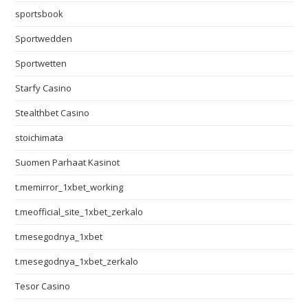
sportsbook
Sportwedden
Sportwetten
Starfy Casino
Stealthbet Casino
stoichimata
Suomen Parhaat Kasinot
t.memirror_1xbet_working
t.meofficial_site_1xbet_zerkalo
t.mesegodnya_1xbet
t.mesegodnya_1xbet_zerkalo
Tesor Casino