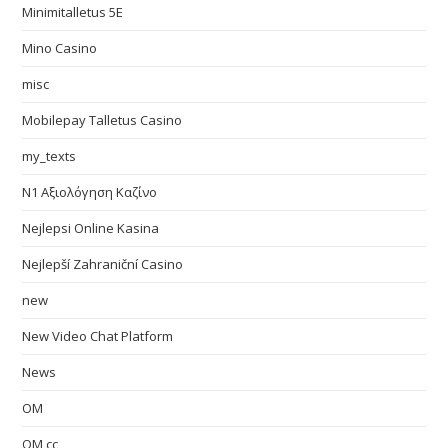
Minimitalletus 5E
Mino Casino
misc
Mobilepay Talletus Casino
my_texts
N1 Αξιολόγηση Καζίνο
Nejlepsi Online Kasina
Nejlepší Zahraniční Casino
new
New Video Chat Platform
News
OM
OM cc