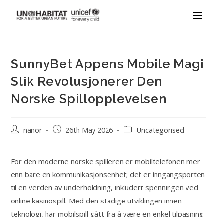
SunnyBet Appens Mobile Magi
Slik Revolusjonerer Den
Norske Spillopplevelsen
nanor
26th May 2026
Uncategorised
For den moderne norske spilleren er mobiltelefonen mer
enn bare en kommunikasjonsenhet; det er inngangsporten
til en verden av underholdning, inkludert spenningen ved
online kasinospill. Med den stadige utviklingen innen
teknologi, har mobilspill gått fra å være en enkel tilpasning