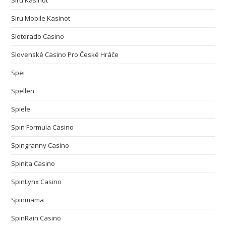
Siru Kasinot
Siru Mobile Kasinot
Slotorado Casino
Slovenské Casino Pro České Hráče
Spei
Spellen
Spiele
Spin Formula Casino
Spingranny Casino
Spinita Casino
SpinLynx Casino
Spinmama
SpinRain Casino