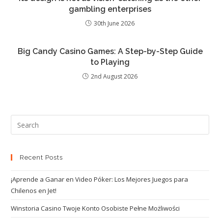
gambling enterprises
30th June 2026
Big Candy Casino Games: A Step-by-Step Guide
to Playing
2nd August 2026
Recent Posts
¡Aprende a Ganar en Video Póker: Los Mejores Juegos para
Chilenos en Jet!
Winstoria Casino Twoje Konto Osobiste Pełne Możliwości