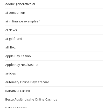
adobe generative ai
ai companion
ai in finance examples 1
AI News
ai-girlfriend
all_BAz
Apple Pay Casino
Apple Pay Nettikasinot
articles
Automaty Online Paysafecard
Bananzia Casino
Beste Ausländische Online Casinos