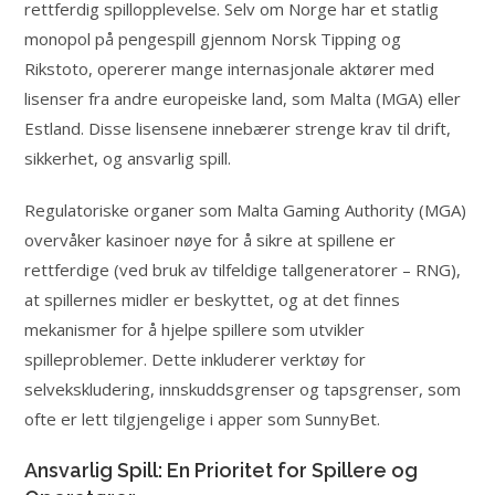
rettferdig spillopplevelse. Selv om Norge har et statlig
monopol på pengespill gjennom Norsk Tipping og
Rikstoto, opererer mange internasjonale aktører med
lisenser fra andre europeiske land, som Malta (MGA) eller
Estland. Disse lisensene innebærer strenge krav til drift,
sikkerhet, og ansvarlig spill.
Regulatoriske organer som Malta Gaming Authority (MGA)
overvåker kasinoer nøye for å sikre at spillene er
rettferdige (ved bruk av tilfeldige tallgeneratorer – RNG),
at spillernes midler er beskyttet, og at det finnes
mekanismer for å hjelpe spillere som utvikler
spilleproblemer. Dette inkluderer verktøy for
selvekskludering, innskuddsgrenser og tapsgrenser, som
ofte er lett tilgjengelige i apper som SunnyBet.
Ansvarlig Spill: En Prioritet for Spillere og