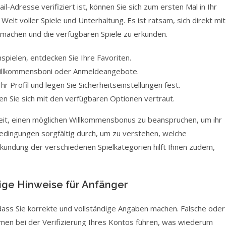
-Adresse verifiziert ist, können Sie sich zum ersten Mal in Ihr
elt voller Spiele und Unterhaltung. Es ist ratsam, sich direkt mit
machen und die verfügbaren Spiele zu erkunden.
hspielen, entdecken Sie Ihre Favoriten.
 Willkommensboni oder Anmeldeangebote.
r Profil und legen Sie Sicherheitseinstellungen fest.
 Sie sich mit den verfügbaren Optionen vertraut.
eit, einen möglichen Willkommensbonus zu beanspruchen, um ihr
sbedingungen sorgfältig durch, um zu verstehen, welche
rkundung der verschiedenen Spielkategorien hilft Ihnen zudem,
ige Hinweise für Anfänger
 dass Sie korrekte und vollständige Angaben machen. Falsche oder
men bei der Verifizierung Ihres Kontos führen, was wiederum