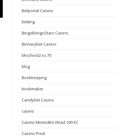
Betportal Casino
betting
BingoBongoStars Casino
Binnarybet Casino
bkschool2.ru 70
blog
Bookkeeping
bookmaker
Candybet Casino
casino
Casino Minimální Vklad 100 Kč
Casino Privé