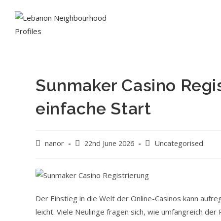
Sunmaker Casino Regist
einfache Start
nanor
22nd June 2026
Uncategorised
Der Einstieg in die Welt der Online-Casinos kann auf
leicht. Viele Neulinge fragen sich, wie umfangreich der