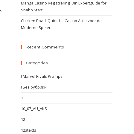
Manga Casino Registrering: Din Expertguide för
Snabb Start
is
Chicken Road: Quick‑Hit Casino Actie voor de
Moderne Speler
Recent Comments
Categories
! Marvel Rivals Pro Tips
! Без рубрики
1
10_07_AU_AKS
12
123texts