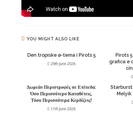
YOU MIGHT ALSO LIKE
Den tropiske ø-tema i Pirots 5
Pirots 5
grafica e
29th June 2026
ci
Δωρεάν Περιστροφές σε Επίπεδα:
Starburst
Όσο Περισσότερο Καταθέτεις,
Melyik
Τόσο Περισσότερα Κερδίζεις!
11th June 2026