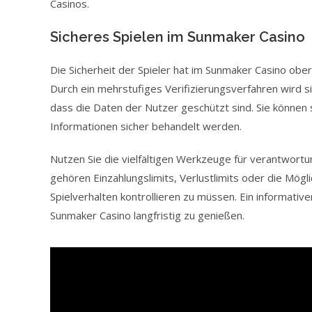
Casinos.
Sicheres Spielen im Sunmaker Casino
Die Sicherheit der Spieler hat im Sunmaker Casino obers
Durch ein mehrstufiges Verifizierungsverfahren wird s
dass die Daten der Nutzer geschützt sind. Sie können s
Informationen sicher behandelt werden.
Nutzen Sie die vielfältigen Werkzeuge für verantwort
gehören Einzahlungslimits, Verlustlimits oder die Möglic
Spielverhalten kontrollieren zu müssen. Ein informative
Sunmaker Casino langfristig zu genießen.