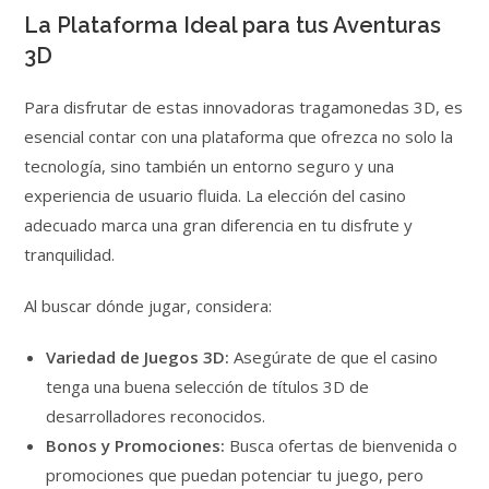
La Plataforma Ideal para tus Aventuras
3D
Para disfrutar de estas innovadoras tragamonedas 3D, es
esencial contar con una plataforma que ofrezca no solo la
tecnología, sino también un entorno seguro y una
experiencia de usuario fluida. La elección del casino
adecuado marca una gran diferencia en tu disfrute y
tranquilidad.
Al buscar dónde jugar, considera:
Variedad de Juegos 3D:
Asegúrate de que el casino
tenga una buena selección de títulos 3D de
desarrolladores reconocidos.
Bonos y Promociones:
Busca ofertas de bienvenida o
promociones que puedan potenciar tu juego, pero