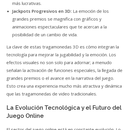
más lucrativas.
Jackpots Progresivos en 3D:
La emoción de los
grandes premios se magnifica con gráficos y
animaciones espectaculares que te acercan a la
posibilidad de un cambio de vida.
La clave de estas tragamonedas 3D es cómo integran la
tecnología para mejorar la jugabilidad y la emoción. Los
efectos visuales no son solo para adornar; a menudo
señalan la activación de funciones especiales, la llegada de
grandes premios o el avance en la narrativa del juego.
Esto crea una experiencia mucho más atractiva y dinámica
que las tragamonedas de video tradicionales.
La Evolución Tecnológica y el Futuro del
Juego Online
El sector del juego online está en constante evolución. Lo