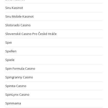
Siru Kasinot
Siru Mobile Kasinot
Slotorado Casino
Slovenské Casino Pro České Hráče
Spei
Spellen
Spiele
Spin Formula Casino
Spingranny Casino
Spinita Casino
SpinLynx Casino
Spinmama