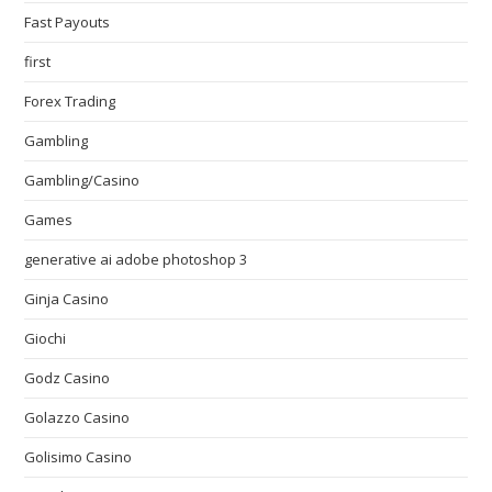
Fast Payouts
first
Forex Trading
Gambling
Gambling/Casino
Games
generative ai adobe photoshop 3
Ginja Casino
Giochi
Godz Casino
Golazzo Casino
Golisimo Casino