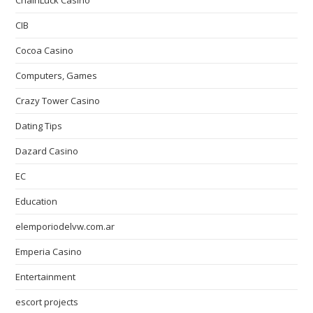
ChainLuck Casino
CIB
Cocoa Casino
Computers, Games
Crazy Tower Сasino
Dating Tips
Dazard Casino
EC
Education
elemporiodelvw.com.ar
Emperia Casino
Entertainment
escort projects