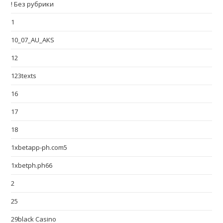
! Без рубрики
1
10_07_AU_AKS
12
123texts
16
17
18
1xbetapp-ph.com5
1xbetph.ph66
2
25
29black Casino