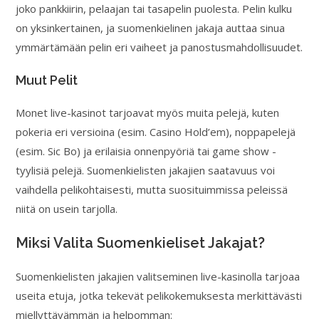
joko pankkiirin, pelaajan tai tasapelin puolesta. Pelin kulku
on yksinkertainen, ja suomenkielinen jakaja auttaa sinua
ymmärtämään pelin eri vaiheet ja panostusmahdollisuudet.
Muut Pelit
Monet live-kasinot tarjoavat myös muita pelejä, kuten
pokeria eri versioina (esim. Casino Hold’em), noppapelejä
(esim. Sic Bo) ja erilaisia onnenpyöriä tai game show -
tyylisiä pelejä. Suomenkielisten jakajien saatavuus voi
vaihdella pelikohtaisesti, mutta suosituimmissa peleissä
niitä on usein tarjolla.
Miksi Valita Suomenkieliset Jakajat?
Suomenkielisten jakajien valitseminen live-kasinolla tarjoaa
useita etuja, jotka tekevät pelikokemuksesta merkittävästi
miellyttävämmän ja helpomman: