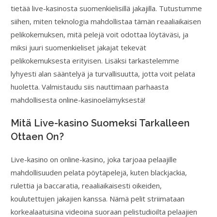
tietää live-kasinosta suomenkielisillä jakajilla. Tutustumme
siihen, miten teknologia mahdollistaa tämän reaaliaikaisen
pelikokemuksen, mitä pelejä voit odottaa löytäväsi, ja
miksi juuri suomenkieliset jakajat tekevät
pelikokemuksesta erityisen. Lisäksi tarkastelemme
lyhyesti alan sääntelyä ja turvallisuutta, jotta voit pelata
huoletta. Valmistaudu siis nauttimaan parhaasta
mahdollisesta online-kasinoelämyksestä!
Mitä Live-kasino Suomeksi Tarkalleen
Ottaen On?
Live-kasino on online-kasino, joka tarjoaa pelaajille
mahdollisuuden pelata pöytäpelejä, kuten blackjackia,
rulettia ja baccaratia, reaaliaikaisesti oikeiden,
koulutettujen jakajien kanssa. Nämä pelit striimataan
korkealaatuisina videoina suoraan pelistudioilta pelaajien