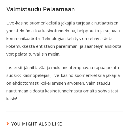
Valmistaudu Pelaamaan
Live-kasino suomenkielisillä jakajilla tarjoaa ainutlaatuisen
yhdistelmän aitoa kasinotunnelmaa, helppoutta ja sujuvaa
kommunikaatiota. Teknologian kehitys on tehnyt tästä
kokemuksesta entistäkin paremman, ja sääntelyn ansiosta
voit pelata turvallisin mielin.
Jos etsit jännittävää ja mukaansatempaavaa tapaa pelata
suosikki kasinopelejäsi, live-kasino suomenkielisillä jakajilla
on ehdottomasti kokeilemisen arvoinen. Valmistaudu
nauttimaan aidosta kasinotunnelmasta omalta sohvaltasi
käsin!
YOU MIGHT ALSO LIKE