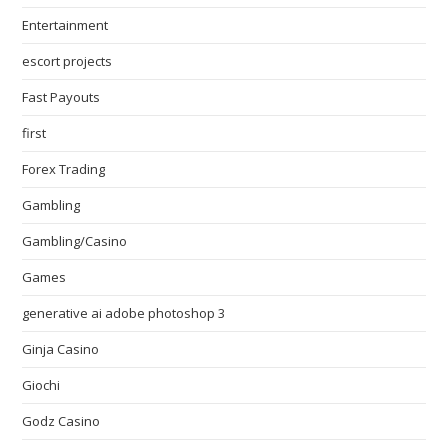
Entertainment
escort projects
Fast Payouts
first
Forex Trading
Gambling
Gambling/Casino
Games
generative ai adobe photoshop 3
Ginja Casino
Giochi
Godz Casino