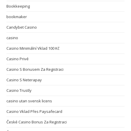
Bookkeeping
bookmaker
Candybet Casino
casino
Casino Minimální Vklad 100 Kč
Casino Privé
Casino S Bonusem Za Registraci
Casino S Neterapay
Casino Trustly
casino utan svensk licens
Casino Vklad Přes Paysafecard
České Casino Bonus Za Registraci