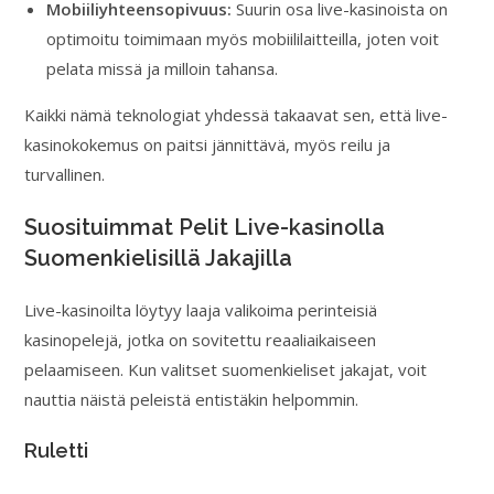
Mobiiliyhteensopivuus:
Suurin osa live-kasinoista on
optimoitu toimimaan myös mobiililaitteilla, joten voit
pelata missä ja milloin tahansa.
Kaikki nämä teknologiat yhdessä takaavat sen, että live-
kasinokokemus on paitsi jännittävä, myös reilu ja
turvallinen.
Suosituimmat Pelit Live-kasinolla
Suomenkielisillä Jakajilla
Live-kasinoilta löytyy laaja valikoima perinteisiä
kasinopelejä, jotka on sovitettu reaaliaikaiseen
pelaamiseen. Kun valitset suomenkieliset jakajat, voit
nauttia näistä peleistä entistäkin helpommin.
Ruletti