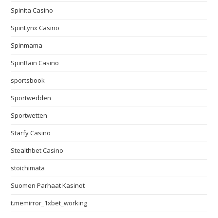
Spinita Casino
SpinLynx Casino
Spinmama
SpinRain Casino
sportsbook
Sportwedden
Sportwetten
Starfy Casino
Stealthbet Casino
stoichimata
Suomen Parhaat Kasinot
t.memirror_1xbet_working