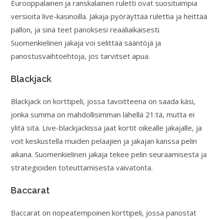
Eurooppalainen ja ranskalainen ruletti ovat suosituimpia
versioita live-kasinoilla. Jakaja pyöräyttää rulettia ja heittää
pallon, ja sinä teet panoksesi reaaliaikaisesti.
Suomenkielinen jakaja voi selittää sääntöjä ja
panostusvaihtoehtoja, jos tarvitset apua.
Blackjack
Blackjack on korttipeli, jossa tavoitteena on saada käsi,
jonka summa on mahdollisimman lähellä 21:tä, mutta ei
ylitä sitä. Live-blackjackissa jaat kortit oikealle jakajalle, ja
voit keskustella muiden pelaajien ja jakajan kanssa pelin
aikana. Suomenkielinen jakaja tekee pelin seuraamisesta ja
strategioiden toteuttamisesta vaivatonta.
Baccarat
Baccarat on nopeatempoinen korttipeli, jossa panostat