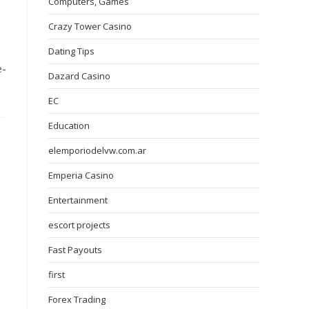
Computers, Games
Crazy Tower Сasino
Dating Tips
e-
Dazard Casino
EC
Education
elemporiodelvw.com.ar
Emperia Casino
Entertainment
escort projects
Fast Payouts
first
Forex Trading