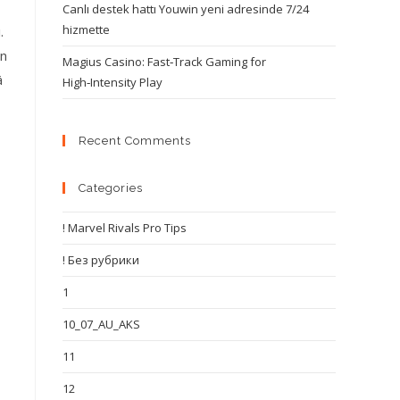
Canlı destek hattı Youwin yeni adresinde 7/24
hizmette
.
an
Magius Casino: Fast‑Track Gaming for
ä
High‑Intensity Play
Recent Comments
Categories
! Marvel Rivals Pro Tips
! Без рубрики
1
10_07_AU_AKS
11
12