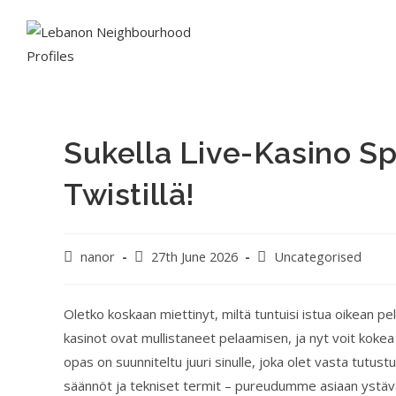
Sukella Live-Kasino Sp
Twistillä!
nanor
27th June 2026
Uncategorised
Oletko koskaan miettinyt, miltä tuntuisi istua oikean p
kasinot ovat mullistaneet pelaamisen, ja nyt voit koke
opas on suunniteltu juuri sinulle, joka olet vasta tut
säännöt ja tekniset termit – pureudumme asiaan ystävälli