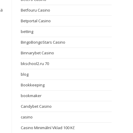
mä
Betfouru Casino
Betportal Casino
betting
BingoBongoStars Casino
Binnarybet Casino
bkschool2.ru 70
blog
Bookkeeping
bookmaker
Candybet Casino
casino
Casino Minimální Vklad 100 Kč