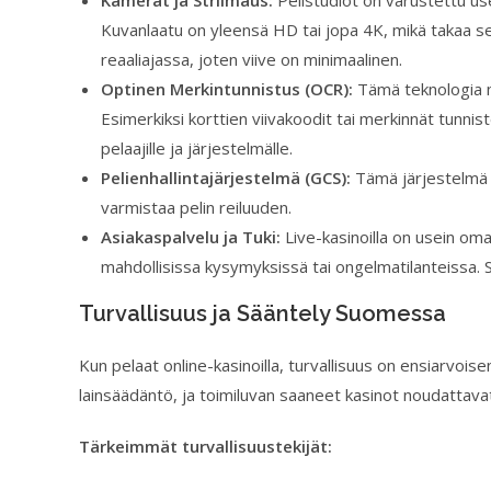
Kamerat ja Striimaus:
Pelistudiot on varustettu usei
Kuvanlaatu on yleensä HD tai jopa 4K, mikä takaa s
reaaliajassa, joten viive on minimaalinen.
Optinen Merkintunnistus (OCR):
Tämä teknologia mu
Esimerkiksi korttien viivakoodit tai merkinnät tunniste
pelaajille ja järjestelmälle.
Pelienhallintajärjestelmä (GCS):
Tämä järjestelmä va
varmistaa pelin reiluuden.
Asiakaspalvelu ja Tuki:
Live-kasinoilla on usein oma
mahdollisissa kysymyksissä tai ongelmatilanteissa. S
Turvallisuus ja Sääntely Suomessa
Kun pelaat online-kasinoilla, turvallisuus on ensiarvoi
lainsäädäntö, ja toimiluvan saaneet kasinot noudattavat
Tärkeimmät turvallisuustekijät: