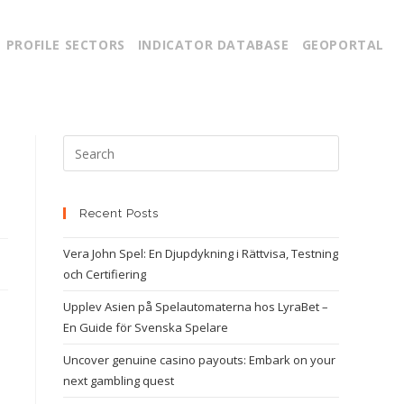
PROFILE SECTORS
INDICATOR DATABASE
GEOPORTAL
Recent Posts
Vera John Spel: En Djupdykning i Rättvisa, Testning
och Certifiering
Upplev Asien på Spelautomaterna hos LyraBet –
En Guide för Svenska Spelare
Uncover genuine casino payouts: Embark on your
next gambling quest