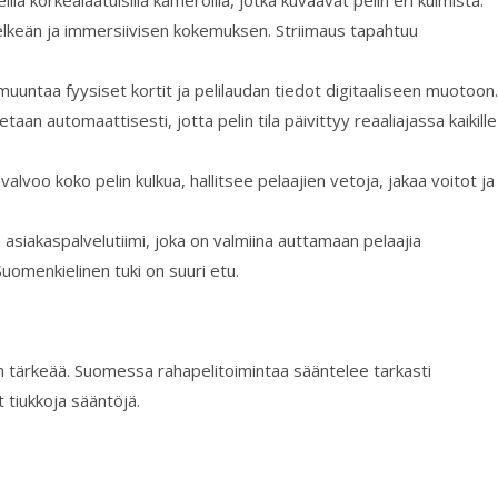
lla korkealaatuisilla kameroilla, jotka kuvaavat pelin eri kulmista.
elkeän ja immersiivisen kokemuksen. Striimaus tapahtuu
untaa fyysiset kortit ja pelilaudan tiedot digitaaliseen muotoon.
taan automaattisesti, jotta pelin tila päivittyy reaaliajassa kaikille
lvoo koko pelin kulkua, hallitsee pelaajien vetoja, jakaa voitot ja
 asiakaspalvelutiimi, joka on valmiina auttamaan pelaajia
uomenkielinen tuki on suuri etu.
sen tärkeää. Suomessa rahapelitoimintaa sääntelee tarkasti
 tiukkoja sääntöjä.