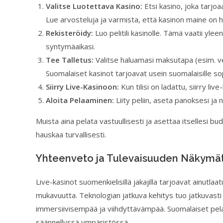
Valitse Luotettava Kasino:
Etsi kasino, joka tarjoaa
Lue arvosteluja ja varmista, että kasinon maine on h
Rekisteröidy:
Luo pelitili kasinolle. Tämä vaatii yl
syntymäaikasi.
Tee Talletus:
Valitse haluamasi maksutapa (esim. ver
Suomalaiset kasinot tarjoavat usein suomalaisille s
Siirry Live-Kasinoon:
Kun tilisi on ladattu, siirry liv
Aloita Pelaaminen:
Liity peliin, aseta panoksesi ja
Muista aina pelata vastuullisesti ja asettaa itsellesi bud
hauskaa turvallisesti.
Yhteenveto ja Tulevaisuuden Näkymä
Live-kasinot suomenkielisillä jakajilla tarjoavat ainutl
mukavuutta. Teknologian jatkuva kehitys tuo jatkuvasti 
immersiivisempää ja viihdyttävämpää. Suomalaiset pelaaja
säännellyssä ympäristössä.