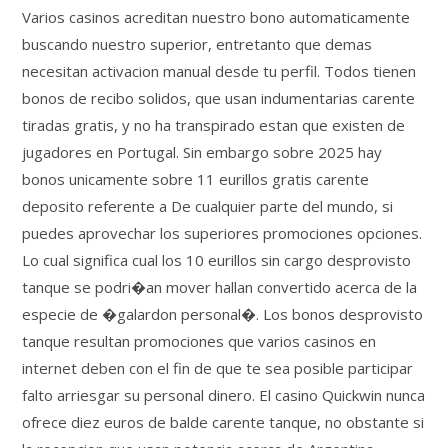
Varios casinos acreditan nuestro bono automaticamente
buscando nuestro superior, entretanto que demas
necesitan activacion manual desde tu perfil. Todos tienen
bonos de recibo solidos, que usan indumentarias carente
tiradas gratis, y no ha transpirado estan que existen de
jugadores en Portugal. Sin embargo sobre 2025 hay
bonos unicamente sobre 11 eurillos gratis carente
deposito referente a De cualquier parte del mundo, si
puedes aprovechar los superiores promociones opciones.
Lo cual significa cual los 10 eurillos sin cargo desprovisto
tanque se podri�an mover hallan convertido acerca de la
especie de �galardon personal�. Los bonos desprovisto
tanque resultan promociones que varios casinos en
internet deben con el fin de que te sea posible participar
falto arriesgar su personal dinero. El casino Quickwin nunca
ofrece diez euros de balde carente tanque, no obstante si