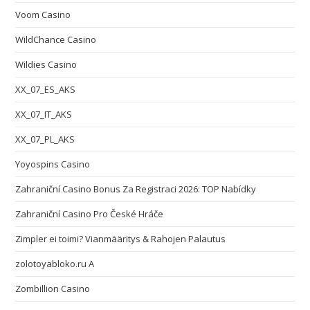
Voom Casino
WildChance Casino
Wildies Casino
XX_07_ES_AKS
XX_07_IT_AKS
XX_07_PL_AKS
Yoyospins Casino
Zahraniční Casino Bonus Za Registraci 2026: TOP Nabídky
Zahraniční Casino Pro České Hráče
Zimpler ei toimi? Vianmääritys & Rahojen Palautus
zolotoyabloko.ru A
Zombillion Casino