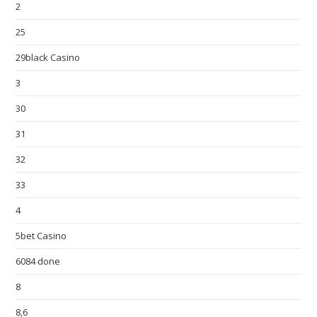
2
25
29black Casino
3
30
31
32
33
4
5bet Casino
6084 done
8
8,6