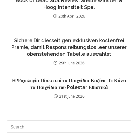
Book of Dead Slot Review: Snelle Winsten &
Hoog‑Intensiteit Spel
20th April 2026
Sichere Dir diesseitigen exklusiven kostenfrei
Pramie, damit Respons reibungslos leer unserer
obenstehenden Tabelle auswahlst
29th June 2026
Η Ψυχολογία Πίσω από τα Παιχνίδια Καζίνο: Τι Κάνει
τα Παιχνίδια του Polestar Εθιστικά
21st June 2026