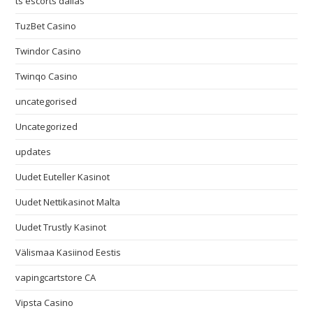
ts escorts dallas
TuzBet Casino
Twindor Casino
Twinqo Casino
uncategorised
Uncategorized
updates
Uudet Euteller Kasinot
Uudet Nettikasinot Malta
Uudet Trustly Kasinot
Välismaa Kasiinod Eestis
vapingcartstore CA
Vipsta Casino