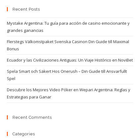
Recent Posts
Mystake Argentina: Tu guía para acción de casino emocionante y
grandes ganancias
Flerstegs Välkomstpaket Svenska Casinon Din Guide till Maximal
Bonus
Ecuador y las Civilizaciones Antiguas: Un Viaje Histórico en NoviBet
Spela Smart och Säkert Hos Onerush – Din Guide till Ansvarfullt
Spel
Descubre los Mejores Video Póker en Wepari Argentina: Reglas y
Estrategias para Ganar
Recent Comments
Categories