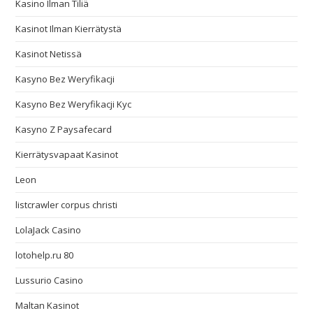
Kasino Ilman Tiliä
Kasinot Ilman Kierrätystä
Kasinot Netissä
Kasyno Bez Weryfikacji
Kasyno Bez Weryfikacji Kyc
Kasyno Z Paysafecard
Kierrätysvapaat Kasinot
Leon
listcrawler corpus christi
LolaJack Casino
lotohelp.ru 80
Lussurio Casino
Maltan Kasinot