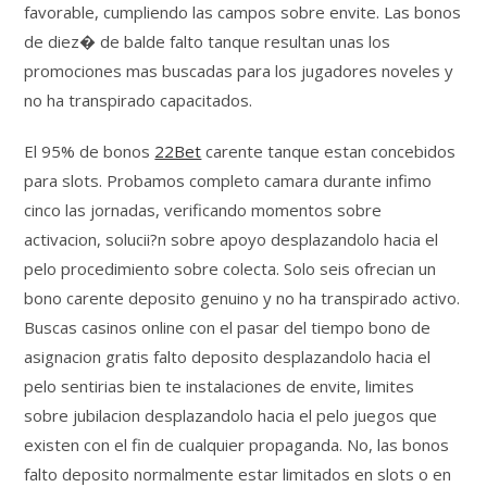
favorable, cumpliendo las campos sobre envite. Las bonos
de diez� de balde falto tanque resultan unas los
promociones mas buscadas para los jugadores noveles y
no ha transpirado capacitados.
El 95% de bonos
22Bet
carente tanque estan concebidos
para slots. Probamos completo camara durante infimo
cinco las jornadas, verificando momentos sobre
activacion, solucii?n sobre apoyo desplazandolo hacia el
pelo procedimiento sobre colecta. Solo seis ofrecian un
bono carente deposito genuino y no ha transpirado activo.
Buscas casinos online con el pasar del tiempo bono de
asignacion gratis falto deposito desplazandolo hacia el
pelo sentirias bien te instalaciones de envite, limites
sobre jubilacion desplazandolo hacia el pelo juegos que
existen con el fin de cualquier propaganda. No, las bonos
falto deposito normalmente estar limitados en slots o en