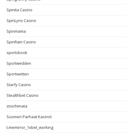
Spinita Casino
SpinLynx Casino
Spinmama
SpinRain Casino
sportsbook
Sportwedden
Sportwetten
Starfy Casino
Stealthbet Casino
stoichimata
Suomen Parhaat Kasinot
t.memirror_1xbet_working