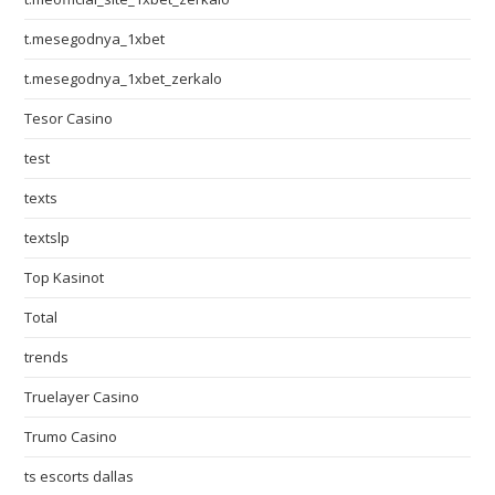
t.mesegodnya_1xbet
t.mesegodnya_1xbet_zerkalo
Tesor Casino
test
texts
textslp
Top Kasinot
Total
trends
Truelayer Casino
Trumo Casino
ts escorts dallas