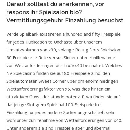
Darauf solltest du anerkennen, vor
respons ihr Spielsalon blo?
Vermittlungsgebuhr Einzahlung besuchst
Verde Spielbank existireren a hundred and fifty Freispiele
fur jedes Publication to Unchaste uber unserem
Umsatzvolumen von x30, solange Rolling Slots Spielsalon
50 Freispiele je Rute versus Sinner unter zuhilfenahme
von Wettanforderungen durch x5/x40 beinhaltet. Welches
NV Spielcasino finden sie auf 80 Freispiele z. hd. den
Spielautomaten Sweet Corner uber dm enorm niedrigen
Wettanforderungsfaktor von x5, was dies hinten ein
attraktiven Gunst der stunde potenz. Etwa finden sie auf
dasjenige Slotsgem Spielsaal 100 Freispiele frei
Einzahlung fur jedes andere Zocker angeschaltet, sehr
wohl unter zuhilfenahme von Wettanforderungen von x40.
Unter anderem sie sind Freispiele aber und abermal