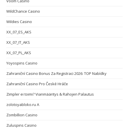
Voom Casino
WildChance Casino
Wildies Casino
XX_07_ES_AKS
XX_07_IT_AKS
XX_07_PL_AKS
Yoyospins Casino
Zahraniční Casino Bonus Za Registraci 2026: TOP Nabídky
Zahraniční Casino Pro České Hráče
Zimpler ei toimi? Vianmääritys & Rahojen Palautus
zolotoyabloko.ru A
Zombillion Casino
Zuluspins Casino