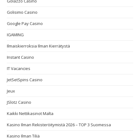
Golazzo Casino
Golisimo Casino
Google Pay Casino
IGAMING
Ilmaiskierroksia Ilman Kierrätystä
Instant Casino
IT Vacancies
JetSetSpins Casino
Jeux
JSlotz Casino
Kaikki Nettikasinot Malta
Kasino Ilman Rekisteröitymistä 2026 – TOP 3 Suomessa
Kasino Ilman Tiliä