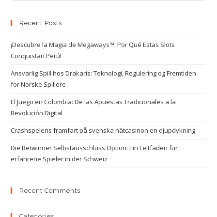
Recent Posts
¡Descubre la Magia de Megaways™: Por Qué Estas Slots
Conquistan Perú!
Ansvarlig Spill hos Drakaris: Teknologi, Regulering og Fremtiden
for Norske Spillere
El Juego en Colombia: De las Apuestas Tradicionales a la
Revolución Digital
Crashspelens framfart på svenska nätcasinon en djupdykning
Die Betwinner Selbstausschluss Option: Ein Leitfaden für
erfahrene Spieler in der Schweiz
Recent Comments
Categories