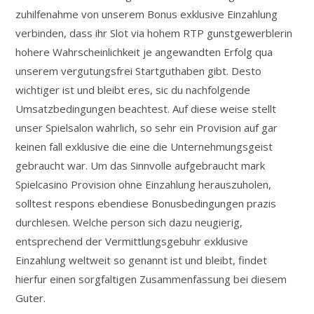
zuhilfenahme von unserem Bonus exklusive Einzahlung
verbinden, dass ihr Slot via hohem RTP gunstgewerblerin
hohere Wahrscheinlichkeit je angewandten Erfolg qua
unserem vergutungsfrei Startguthaben gibt. Desto
wichtiger ist und bleibt eres, sic du nachfolgende
Umsatzbedingungen beachtest. Auf diese weise stellt
unser Spielsalon wahrlich, so sehr ein Provision auf gar
keinen fall exklusive die eine die Unternehmungsgeist
gebraucht war. Um das Sinnvolle aufgebraucht mark
Spielcasino Provision ohne Einzahlung herauszuholen,
solltest respons ebendiese Bonusbedingungen prazis
durchlesen. Welche person sich dazu neugierig,
entsprechend der Vermittlungsgebuhr exklusive
Einzahlung weltweit so genannt ist und bleibt, findet
hierfur einen sorgfaltigen Zusammenfassung bei diesem
Guter.