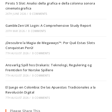
Pirots 5 Slot: Analisi della grafica e della colonna sonora
cinematografica
26TH JUNE 2026
/
0 COMMENTS
GambleZen UK Login: A Comprehensive Study Report
20TH MAY 2026
/
0 COMMENTS
¡Descubre la Magia de Megaways™: Por Qué Estas Slots
Conquistan Perú!
7TH AUGUST 2026
/
0 COMMENTS
Ansvarlig Spill hos Drakaris: Teknologi, Regulering og
Fremtiden for Norske Spillere
7TH AUGUST 2026
/
0 COMMENTS
El Juego en Colombia: De las Apuestas Tradicionales a la
Revolución Digital
7TH AUGUST 2026
/
0 COMMENTS
Please Share This