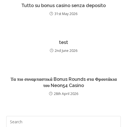
Tutto su bonus casino senza deposito
31st May 2026
test
2nd June 2026
Τα πιο συναρπαστικά Bonus Rounds στα Φρουτάκια
του Neon54 Casino
28th April 2026