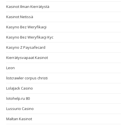
Kasinot Ilman Kierrätystä
Kasinot Netissä
Kasyno Bez Weryfikacji
Kasyno Bez Weryfikacji Kyc
Kasyno Z Paysafecard
Kierrätysvapaat Kasinot
Leon
listcrawler corpus christi
LolaJack Casino
lotohelp.ru 80
Lussurio Casino
Maltan Kasinot