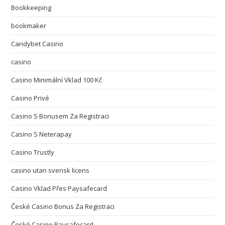
Bookkeeping
bookmaker
Candybet Casino
casino
Casino Minimální Vklad 100 Kč
Casino Privé
Casino S Bonusem Za Registraci
Casino S Neterapay
Casino Trustly
casino utan svensk licens
Casino Vklad Přes Paysafecard
České Casino Bonus Za Registraci
České Casino Paysafecard