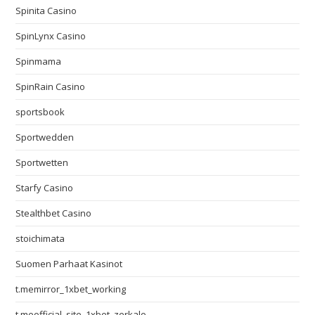
Spinita Casino
SpinLynx Casino
Spinmama
SpinRain Casino
sportsbook
Sportwedden
Sportwetten
Starfy Casino
Stealthbet Casino
stoichimata
Suomen Parhaat Kasinot
t.memirror_1xbet_working
t.meofficial_site_1xbet_zerkalo