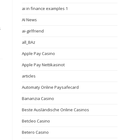
ai in finance examples 1
AI News
s
ai-girlfriend
all_BAz
Apple Pay Casino
Apple Pay Nettikasinot
articles
Automaty Online Paysafecard
Bananzia Casino
Beste Ausländische Online Casinos
Betcleo Casino
Betero Casino