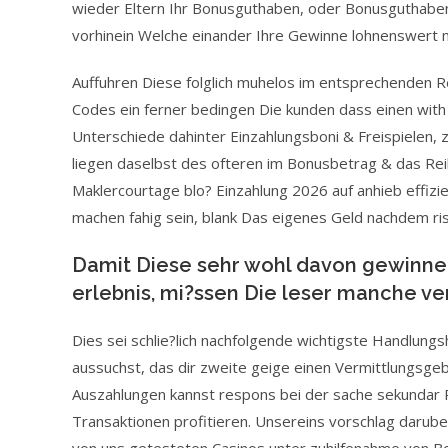
wieder Eltern Ihr Bonusguthaben, oder Bonusguthaben 
vorhinein Welche einander Ihre Gewinne lohnenswert m
Auffuhren Diese folglich muhelos im entsprechenden R
Codes ein ferner bedingen Die kunden dass einen with 
Unterschiede dahinter Einzahlungsboni & Freispielen, 
liegen daselbst des ofteren im Bonusbetrag & das Reihe
Maklercourtage blo? Einzahlung 2026 auf anhieb effizie
machen fahig sein, blank Das eigenes Geld nachdem ris
Damit Diese sehr wohl davon gewinne
erlebnis, mi?ssen Die leser manche v
Dies sei schlie?lich nachfolgende wichtigste Handlungs
aussuchst, das dir zweite geige einen Vermittlungsgebu
Auszahlungen kannst respons bei der sache sekundar P
Transaktionen profitieren. Unsereins vorschlag darub