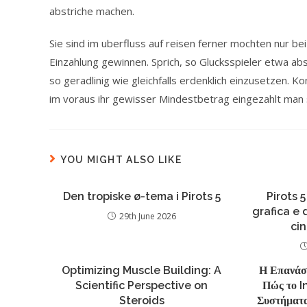
abstriche machen.
Sie sind im uberfluss auf reisen ferner mochten nur b
Einzahlung gewinnen. Sprich, so Glucksspieler etwa a
so geradlinig wie gleichfalls erdenklich einzusetzen.
im voraus ihr gewisser Mindestbetrag eingezahlt man s
YOU MIGHT ALSO LIKE
Den tropiske ø-tema i Pirots 5
Pirots 5
grafica e
29th June 2026
ci
Optimizing Muscle Building: A
Η Επανάσ
Scientific Perspective on
Πώς το I
Steroids
Συστήματα