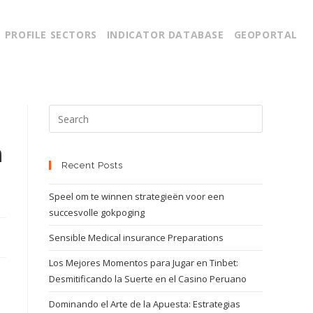
PROFILE SECTORS
INDICATOR DATABASE
GEOPORTAL
n
Recent Posts
Speel om te winnen strategieën voor een
succesvolle gokpoging
Sensible Medical insurance Preparations
Los Mejores Momentos para Jugar en Tinbet:
Desmitificando la Suerte en el Casino Peruano
Dominando el Arte de la Apuesta: Estrategias