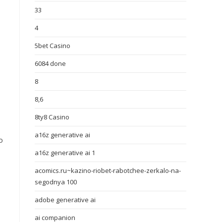
33
4
5bet Casino
6084 done
8
8,6
8ty8 Casino
a16z generative ai
o
a16z generative ai 1
acomics.ru~kazino-riobet-rabotchee-zerkalo-na-
segodnya 100
adobe generative ai
ai companion