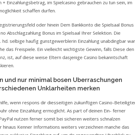
+ Einzahlungsbetrag, im Spielcasino gebrauchen zu tun sein, im
oglichkeit schaffen durfen.
egistrierungsfeld oder hinein Dem Bankkonto die Spielsaal Bonus
no Abschlagzahlung Bonus im Spielsaal Ihrer Selektion. Die
z. hd. selbige haufig gunstgewerblerin Einzahlung unabdingbar war
 das Freispiele. Ein vielleicht wichtigste Gewinn, falls Diese den
nz, ist, auf diese weise Eltern dasjenige Casino bekanntschaft
kieren.
n und nur minimal bosen Uberraschungen
erschiedenen Unklarheiten merken
hilfe, wenn respons dir diesseitigen zukunftigen Casino-Beteiligte
hr ohne Einzahlung ermoglicht. As part of deinen Ein- ferner
ayPal nutzen ferner somit bei sicheren weiters schnalzen
er hinaus Kenner Informations weiters verzeichnen manche das