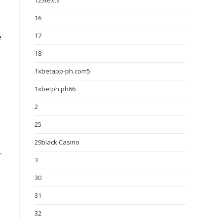
123texts
16
e
17
18
1xbetapp-ph.com5
1xbetph.ph66
2
25
29black Casino
r
3
30
31
32