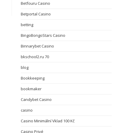
Betfouru Casino
Betportal Casino
betting
BingoBongoStars Casino
Binnarybet Casino
bkschool2.ru 70
blog
Bookkeeping
bookmaker
Candybet Casino
casino
Casino Minimální Vklad 100 Kč
Casino Privé