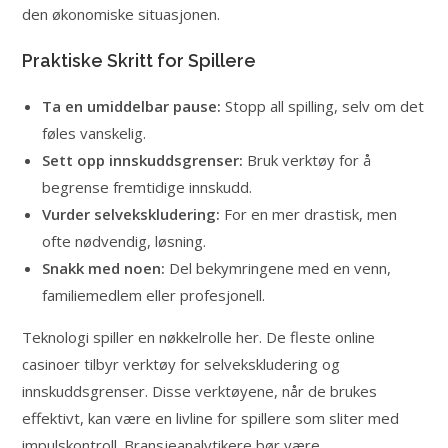
den økonomiske situasjonen.
Praktiske Skritt for Spillere
Ta en umiddelbar pause:
Stopp all spilling, selv om det
føles vanskelig.
Sett opp innskuddsgrenser:
Bruk verktøy for å
begrense fremtidige innskudd.
Vurder selvekskludering:
For en mer drastisk, men
ofte nødvendig, løsning.
Snakk med noen:
Del bekymringene med en venn,
familiemedlem eller profesjonell.
Teknologi spiller en nøkkelrolle her. De fleste online
casinoer tilbyr verktøy for selvekskludering og
innskuddsgrenser. Disse verktøyene, når de brukes
effektivt, kan være en livline for spillere som sliter med
impulskontroll. Bransjeanalytikere bør være