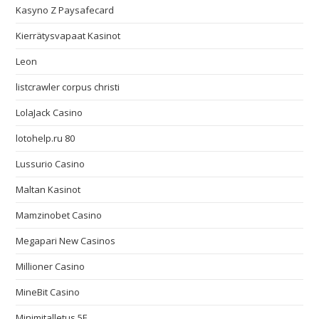
Kasyno Z Paysafecard
Kierrätysvapaat Kasinot
Leon
listcrawler corpus christi
LolaJack Casino
lotohelp.ru 80
Lussurio Casino
Maltan Kasinot
Mamzinobet Casino
Megapari New Casinos
Millioner Casino
MineBit Casino
Minimitalletus 5E