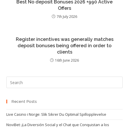
Best No deposit Bonuses 2026 +990 Active
Offers
7th July 2026
Register incentives was generally matches
deposit bonuses being offered in order to
clients
16th June 2026
Recent Posts
Live Casino i Norge: Slik Sikrer Du Optimal Spillopplevelse
NoviBet: ¡La Diversión Social y el Chat que Conquistan a los