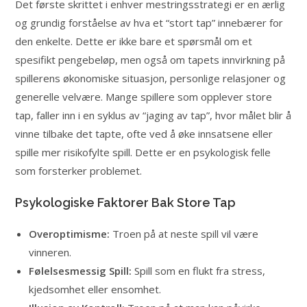
Det første skrittet i enhver mestringsstrategi er en ærlig
og grundig forståelse av hva et “stort tap” innebærer for
den enkelte. Dette er ikke bare et spørsmål om et
spesifikt pengebeløp, men også om tapets innvirkning på
spillerens økonomiske situasjon, personlige relasjoner og
generelle velvære. Mange spillere som opplever store
tap, faller inn i en syklus av “jaging av tap”, hvor målet blir å
vinne tilbake det tapte, ofte ved å øke innsatsene eller
spille mer risikofylte spill. Dette er en psykologisk felle
som forsterker problemet.
Psykologiske Faktorer Bak Store Tap
Overoptimisme:
Troen på at neste spill vil være
vinneren.
Følelsesmessig Spill:
Spill som en flukt fra stress,
kjedsomhet eller ensomhet.