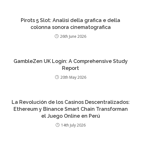
Pirots 5 Slot: Analisi della grafica e della
colonna sonora cinematografica
26th June 2026
GambleZen UK Login: A Comprehensive Study
Report
20th May 2026
La Revolución de los Casinos Descentralizados:
Ethereum y Binance Smart Chain Transforman
el Juego Online en Perú
14th July 2026