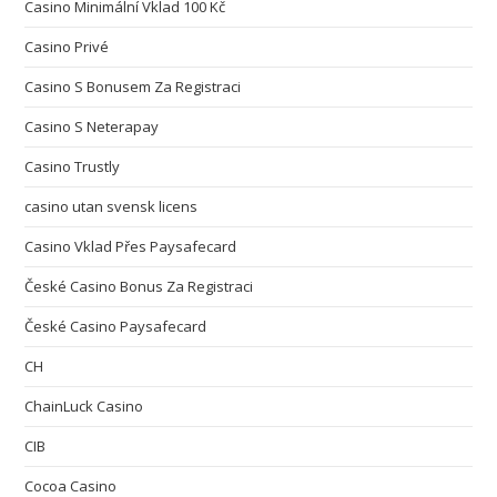
Casino Minimální Vklad 100 Kč
Casino Privé
Casino S Bonusem Za Registraci
Casino S Neterapay
Casino Trustly
casino utan svensk licens
Casino Vklad Přes Paysafecard
České Casino Bonus Za Registraci
České Casino Paysafecard
CH
ChainLuck Casino
CIB
Cocoa Casino