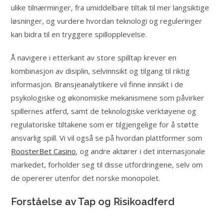
ulike tilnærminger, fra umiddelbare tiltak til mer langsiktige
løsninger, og vurdere hvordan teknologi og reguleringer
kan bidra til en tryggere spillopplevelse.
Å navigere i etterkant av store spilltap krever en
kombinasjon av disiplin, selvinnsikt og tilgang til riktig
informasjon. Bransjeanalytikere vil finne innsikt i de
psykologiske og økonomiske mekanismene som påvirker
spillernes atferd, samt de teknologiske verktøyene og
regulatoriske tiltakene som er tilgjengelige for å støtte
ansvarlig spill. Vi vil også se på hvordan plattformer som
RoosterBet Casino
, og andre aktører i det internasjonale
markedet, forholder seg til disse utfordringene, selv om
de opererer utenfor det norske monopolet.
Forståelse av Tap og Risikoadferd