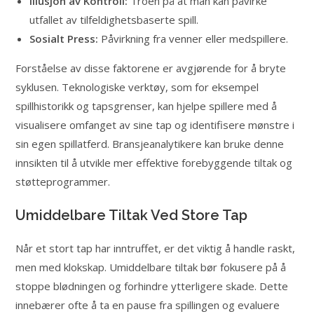
Illusjon av Kontroll:
Troen på at man kan påvirke
utfallet av tilfeldighetsbaserte spill.
Sosialt Press:
Påvirkning fra venner eller medspillere.
Forståelse av disse faktorene er avgjørende for å bryte
syklusen. Teknologiske verktøy, som for eksempel
spillhistorikk og tapsgrenser, kan hjelpe spillere med å
visualisere omfanget av sine tap og identifisere mønstre i
sin egen spillatferd. Bransjeanalytikere kan bruke denne
innsikten til å utvikle mer effektive forebyggende tiltak og
støtteprogrammer.
Umiddelbare Tiltak Ved Store Tap
Når et stort tap har inntruffet, er det viktig å handle raskt,
men med klokskap. Umiddelbare tiltak bør fokusere på å
stoppe blødningen og forhindre ytterligere skade. Dette
innebærer ofte å ta en pause fra spillingen og evaluere