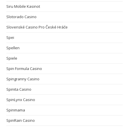
Siru Mobile Kasinot
Slotorado Casino
Slovenské Casino Pro České Hráče
Spei
Spellen
Spiele
Spin Formula Casino
Spingranny Casino
Spinita Casino
SpinLynx Casino
Spinmama
SpinRain Casino