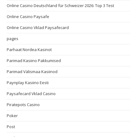
Online Casino Deutschland für Schweizer 2026: Top 3 Test
Online Casino Paysafe
Online Casino Vklad Paysafecard
pages
Parhaat Nordea Kasinot
Parimad Kasiino Pakkumised
Parimad Välismaa Kasiinod
Paynplay Kasiino Eesti
Paysafecard Vklad Casino
Piratepots Casino
Poker
Post