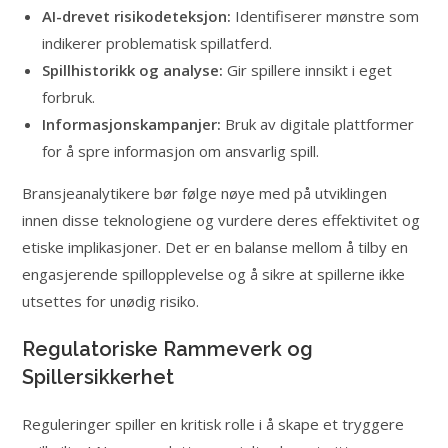
AI-drevet risikodeteksjon:
Identifiserer mønstre som
indikerer problematisk spillatferd.
Spillhistorikk og analyse:
Gir spillere innsikt i eget
forbruk.
Informasjonskampanjer:
Bruk av digitale plattformer
for å spre informasjon om ansvarlig spill.
Bransjeanalytikere bør følge nøye med på utviklingen
innen disse teknologiene og vurdere deres effektivitet og
etiske implikasjoner. Det er en balanse mellom å tilby en
engasjerende spillopplevelse og å sikre at spillerne ikke
utsettes for unødig risiko.
Regulatoriske Rammeverk og
Spillersikkerhet
Reguleringer spiller en kritisk rolle i å skape et tryggere