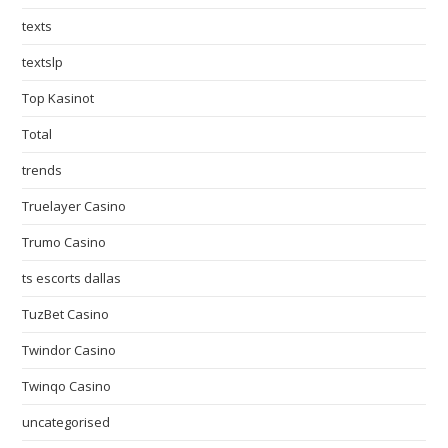
texts
textslp
Top Kasinot
Total
trends
Truelayer Casino
Trumo Casino
ts escorts dallas
TuzBet Casino
Twindor Casino
Twinqo Casino
uncategorised