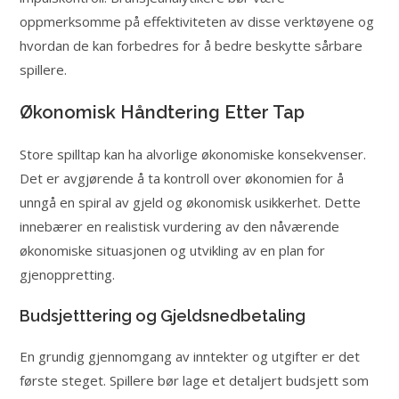
oppmerksomme på effektiviteten av disse verktøyene og
hvordan de kan forbedres for å bedre beskytte sårbare
spillere.
Økonomisk Håndtering Etter Tap
Store spilltap kan ha alvorlige økonomiske konsekvenser.
Det er avgjørende å ta kontroll over økonomien for å
unngå en spiral av gjeld og økonomisk usikkerhet. Dette
innebærer en realistisk vurdering av den nåværende
økonomiske situasjonen og utvikling av en plan for
gjenoppretting.
Budsjetttering og Gjeldsnedbetaling
En grundig gjennomgang av inntekter og utgifter er det
første steget. Spillere bør lage et detaljert budsjett som