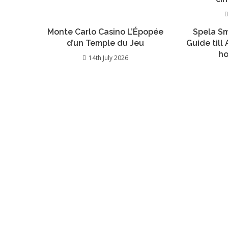
Monte Carlo Casino L’Épopée
Spela Sm
d’un Temple du Jeu
Guide till
ho
14th July 2026