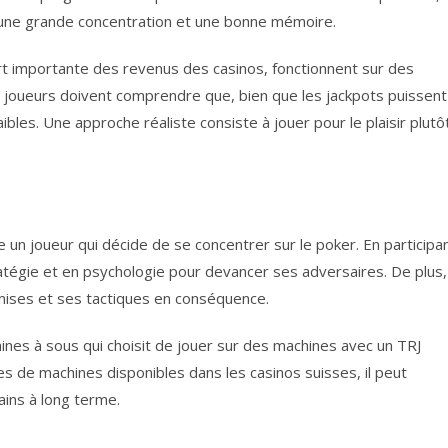
une grande concentration et une bonne mémoire.
rt importante des revenus des casinos, fonctionnent sur des
 joueurs doivent comprendre que, bien que les jackpots puissent
bles. Une approche réaliste consiste à jouer pour le plaisir plutô
 un joueur qui décide de se concentrer sur le poker. En participa
ratégie et en psychologie pour devancer ses adversaires. De plus,
 mises et ses tactiques en conséquence.
ines à sous qui choisit de jouer sur des machines avec un TRJ
es de machines disponibles dans les casinos suisses, il peut
gains à long terme.