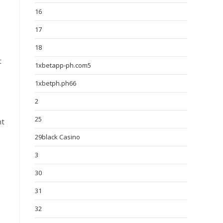
16
17
18
t
1xbetapp-ph.com5
1xbetph.ph66
2
25
nt
29black Casino
3
30
31
32