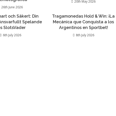
20th May 2026
26th June 2026
art och Säkert: Din
Tragamonedas Hold & Win: ¡La
 Ansvarfullt Spelande
Mecánica que Conquista a los
s SlotsVader
Argentinos en Sportbet!
6th July 2026
8th July 2026