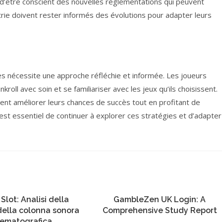
et d’être conscient des nouvelles réglementations qui peuvent
strie doivent rester informés des évolutions pour adapter leurs
es nécessite une approche réfléchie et informée. Les joueurs
roll avec soin et se familiariser avec les jeux qu’ils choisissent.
vent améliorer leurs chances de succès tout en profitant de
il est essentiel de continuer à explorer ces stratégies et d’adapter
 Slot: Analisi della
GambleZen UK Login: A
 della colonna sonora
Comprehensive Study Report
nematografica