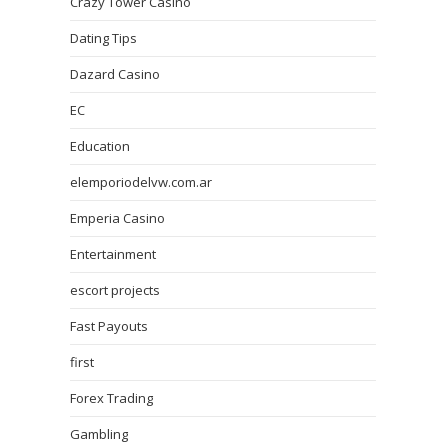
Crazy Tower Сasino
Dating Tips
Dazard Casino
EC
Education
elemporiodelvw.com.ar
Emperia Casino
Entertainment
escort projects
Fast Payouts
first
Forex Trading
Gambling