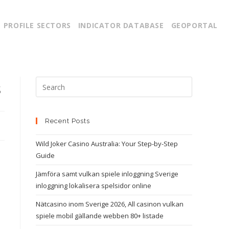
PROFILE SECTORS
INDICATOR DATABASE
GEOPORTAL
s
Recent Posts
Wild Joker Casino Australia: Your Step-by-Step
Guide
Jämföra samt vulkan spiele inloggning Sverige
inloggning lokalisera spelsidor online
Nätcasino inom Sverige 2026, All casinon vulkan
spiele mobil gällande webben 80+ listade