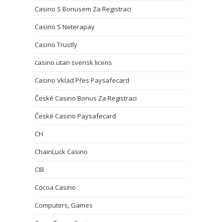
Casino S Bonusem Za Registraci
Casino S Neterapay
Casino Trustly
casino utan svensk licens
Casino Vklad Přes Paysafecard
České Casino Bonus Za Registraci
České Casino Paysafecard
CH
ChainLuck Casino
CIB
Cocoa Casino
Computers, Games