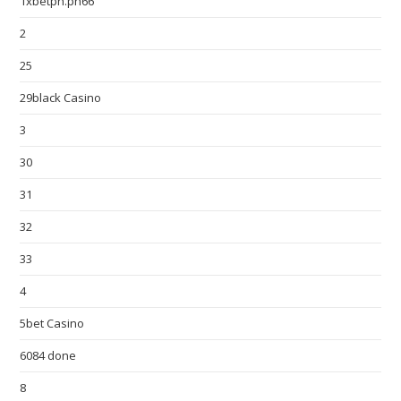
1xbetph.ph66
2
25
29black Casino
3
30
31
32
33
4
5bet Casino
6084 done
8