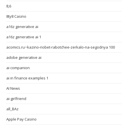
8,6
8ty8 Casino
a16z generative ai
a16z generative ai 1
acomics.ru~kazino-riobet-rabotchee-zerkalo-na-segodnya 100
adobe generative ai
ai companion
ai in finance examples 1
AI News
ai-girlfriend
all_BAz
Apple Pay Casino