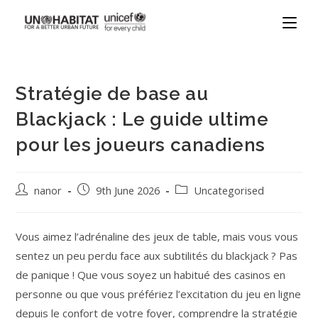
Stratégie de base au
Blackjack : Le guide ultime
pour les joueurs canadiens
nanor
9th June 2026
Uncategorised
Vous aimez l’adrénaline des jeux de table, mais vous vous
sentez un peu perdu face aux subtilités du blackjack ? Pas
de panique ! Que vous soyez un habitué des casinos en
personne ou que vous préfériez l’excitation du jeu en ligne
depuis le confort de votre foyer, comprendre la stratégie