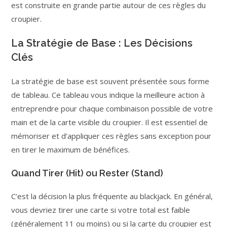
est construite en grande partie autour de ces règles du
croupier.
La Stratégie de Base : Les Décisions
Clés
La stratégie de base est souvent présentée sous forme
de tableau. Ce tableau vous indique la meilleure action à
entreprendre pour chaque combinaison possible de votre
main et de la carte visible du croupier. Il est essentiel de
mémoriser et d’appliquer ces règles sans exception pour
en tirer le maximum de bénéfices.
Quand Tirer (Hit) ou Rester (Stand)
C’est la décision la plus fréquente au blackjack. En général,
vous devriez tirer une carte si votre total est faible
(généralement 11 ou moins) ou si la carte du croupier est