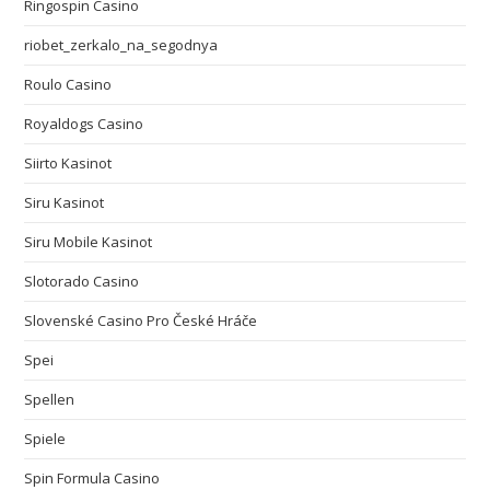
Ringospin Casino
riobet_zerkalo_na_segodnya
Roulo Casino
Royaldogs Casino
Siirto Kasinot
Siru Kasinot
Siru Mobile Kasinot
Slotorado Casino
Slovenské Casino Pro České Hráče
Spei
Spellen
Spiele
Spin Formula Casino