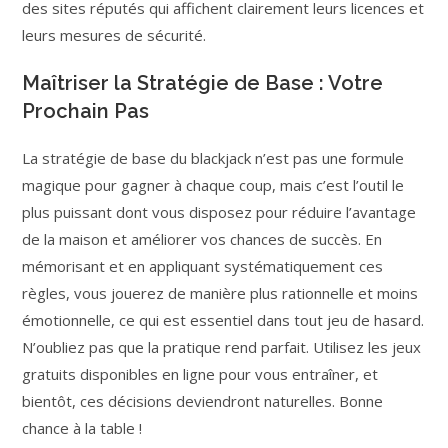
des sites réputés qui affichent clairement leurs licences et
leurs mesures de sécurité.
Maîtriser la Stratégie de Base : Votre
Prochain Pas
La stratégie de base du blackjack n’est pas une formule
magique pour gagner à chaque coup, mais c’est l’outil le
plus puissant dont vous disposez pour réduire l’avantage
de la maison et améliorer vos chances de succès. En
mémorisant et en appliquant systématiquement ces
règles, vous jouerez de manière plus rationnelle et moins
émotionnelle, ce qui est essentiel dans tout jeu de hasard.
N’oubliez pas que la pratique rend parfait. Utilisez les jeux
gratuits disponibles en ligne pour vous entraîner, et
bientôt, ces décisions deviendront naturelles. Bonne
chance à la table !