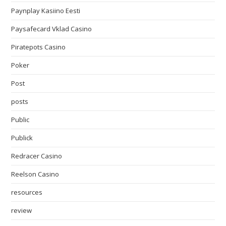
Paynplay Kasiino Eesti
Paysafecard Vklad Casino
Piratepots Casino
Poker
Post
posts
Public
Publick
Redracer Casino
Reelson Casino
resources
review