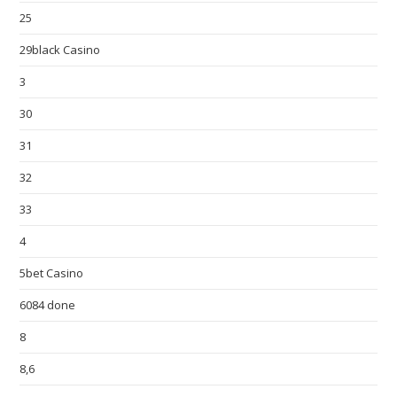
25
29black Casino
3
30
31
32
33
4
5bet Casino
6084 done
8
8,6