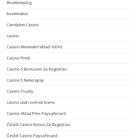
Bookkeeping
bookmaker
Candybet Casino
casino
Casino Minimální Vklad 100 Kč
Casino Privé
Casino S Bonusem Za Registraci
Casino S Neterapay
Casino Trustly
casino utan svensk licens
Casino Vklad Přes Paysafecard
České Casino Bonus Za Registraci
České Casino Paysafecard