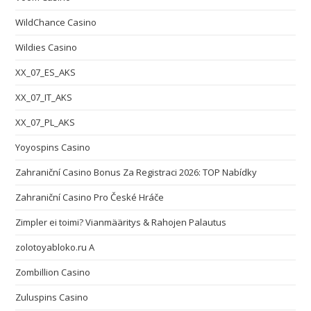
WildChance Casino
Wildies Casino
XX_07_ES_AKS
XX_07_IT_AKS
XX_07_PL_AKS
Yoyospins Casino
Zahraniční Casino Bonus Za Registraci 2026: TOP Nabídky
Zahraniční Casino Pro České Hráče
Zimpler ei toimi? Vianmääritys & Rahojen Palautus
zolotoyabloko.ru A
Zombillion Casino
Zuluspins Casino