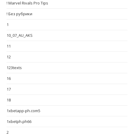
! Marvel Rivals Pro Tips
! Без рубрики
1
10_07_AU_AKS
11
12
123texts
16
17
18
1xbetapp-ph.com5
1xbetph.ph66
2