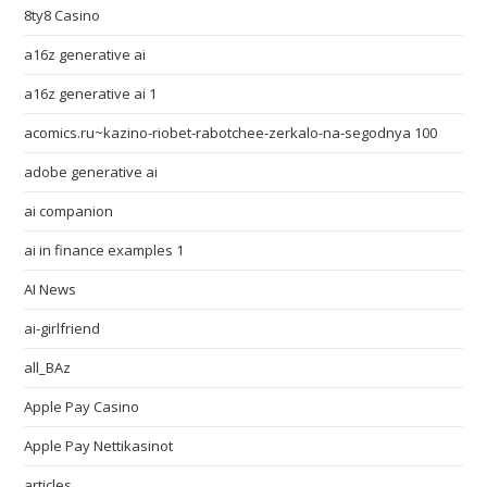
8ty8 Casino
a16z generative ai
a16z generative ai 1
acomics.ru~kazino-riobet-rabotchee-zerkalo-na-segodnya 100
adobe generative ai
ai companion
ai in finance examples 1
AI News
ai-girlfriend
all_BAz
Apple Pay Casino
Apple Pay Nettikasinot
articles