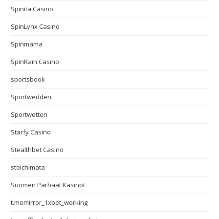
Spinita Casino
SpinLynx Casino
Spinmama
SpinRain Casino
sportsbook
Sportwedden
Sportwetten
Starfy Casino
Stealthbet Casino
stoichimata
Suomen Parhaat Kasinot
t.memirror_1xbet_working