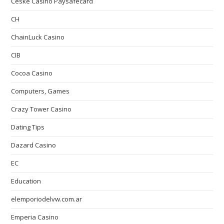
České Casino Paysafecard
CH
ChainLuck Casino
CIB
Cocoa Casino
Computers, Games
Crazy Tower Сasino
Dating Tips
Dazard Casino
EC
Education
elemporiodelvw.com.ar
Emperia Casino