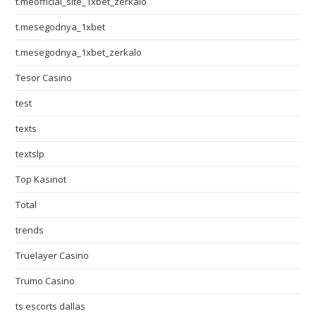
t.meofficial_site_1xbet_zerkalo
t.mesegodnya_1xbet
t.mesegodnya_1xbet_zerkalo
Tesor Casino
test
texts
textslp
Top Kasinot
Total
trends
Truelayer Casino
Trumo Casino
ts escorts dallas