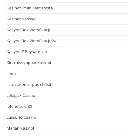
Kasinot Ilman Kierrätystä
Kasinot Netissä
Kasyno Bez Weryfikacji
Kasyno Bez Weryfikacji Kyc
Kasyno Z Paysafecard
Kierrätysvapaat Kasinot
Leon
listcrawler corpus christi
LolaJack Casino
lotohelp.ru 80
Lussurio Casino
Maltan Kasinot