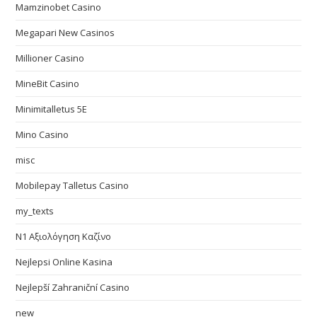
Mamzinobet Casino
Megapari New Casinos
Millioner Casino
MineBit Casino
Minimitalletus 5E
Mino Casino
misc
Mobilepay Talletus Casino
my_texts
N1 Αξιολόγηση Καζίνο
Nejlepsi Online Kasina
Nejlepší Zahraniční Casino
new