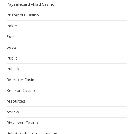
Paysafecard Vklad Casino
Piratepots Casino
Poker
Post
posts
Public
Publick
Redracer Casino
Reelson Casino
resources
review
Ringospin Casino
riobet_zerkalo_na_segodnya