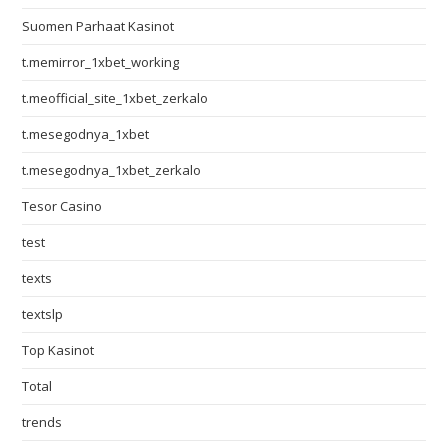
Suomen Parhaat Kasinot
t.memirror_1xbet_working
t.meofficial_site_1xbet_zerkalo
t.mesegodnya_1xbet
t.mesegodnya_1xbet_zerkalo
Tesor Casino
test
texts
textslp
Top Kasinot
Total
trends