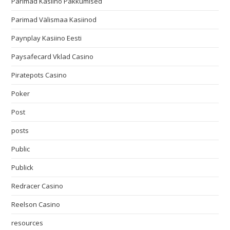
Parimad Kasiino Pakkumised
Parimad Välismaa Kasiinod
Paynplay Kasiino Eesti
Paysafecard Vklad Casino
Piratepots Casino
Poker
Post
posts
Public
Publick
Redracer Casino
Reelson Casino
resources