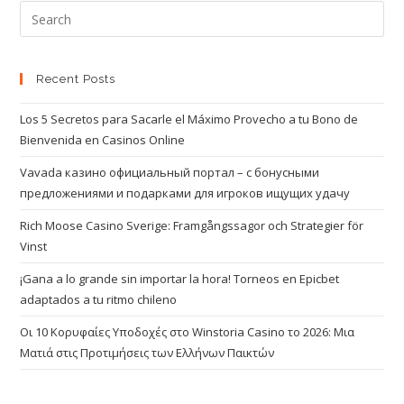
Recent Posts
Los 5 Secretos para Sacarle el Máximo Provecho a tu Bono de
Bienvenida en Casinos Online
Vavada казино официальный портал – с бонусными
предложениями и подарками для игроков ищущих удачу
Rich Moose Casino Sverige: Framgångssagor och Strategier för
Vinst
¡Gana a lo grande sin importar la hora! Torneos en Epicbet
adaptados a tu ritmo chileno
Οι 10 Κορυφαίες Υποδοχές στο Winstoria Casino το 2026: Μια
Ματιά στις Προτιμήσεις των Ελλήνων Παικτών