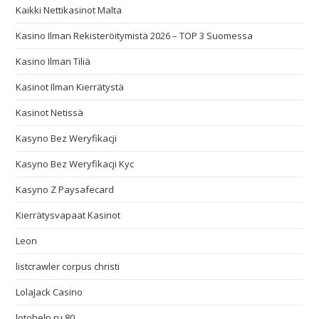
Kaikki Nettikasinot Malta
Kasino Ilman Rekisteröitymistä 2026 – TOP 3 Suomessa
Kasino Ilman Tiliä
Kasinot Ilman Kierrätystä
Kasinot Netissä
Kasyno Bez Weryfikacji
Kasyno Bez Weryfikacji Kyc
Kasyno Z Paysafecard
Kierrätysvapaat Kasinot
Leon
listcrawler corpus christi
LolaJack Casino
lotohelp.ru 80