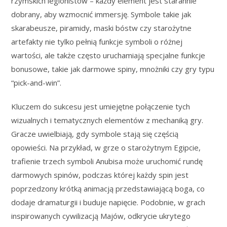
rzymskich legionistów – każdy element jest starannie
dobrany, aby wzmocnić immersję. Symbole takie jak
skarabeusze, piramidy, maski bóstw czy starożytne
artefakty nie tylko pełnią funkcje symboli o różnej
wartości, ale także często uruchamiają specjalne funkcje
bonusowe, takie jak darmowe spiny, mnożniki czy gry typu
“pick-and-win”.
Kluczem do sukcesu jest umiejętne połączenie tych
wizualnych i tematycznych elementów z mechaniką gry.
Gracze uwielbiają, gdy symbole stają się częścią
opowieści. Na przykład, w grze o starożytnym Egipcie,
trafienie trzech symboli Anubisa może uruchomić rundę
darmowych spinów, podczas której każdy spin jest
poprzedzony krótką animacją przedstawiającą boga, co
dodaje dramaturgii i buduje napięcie. Podobnie, w grach
inspirowanych cywilizacją Majów, odkrycie ukrytego