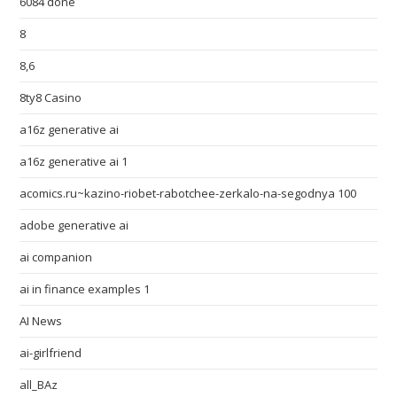
6084 done
8
8,6
8ty8 Casino
a16z generative ai
a16z generative ai 1
acomics.ru~kazino-riobet-rabotchee-zerkalo-na-segodnya 100
adobe generative ai
ai companion
ai in finance examples 1
AI News
ai-girlfriend
all_BAz