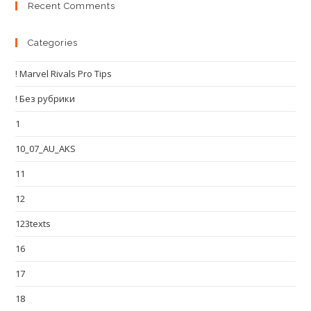
Recent Comments
Categories
! Marvel Rivals Pro Tips
! Без рубрики
1
10_07_AU_AKS
11
12
123texts
16
17
18