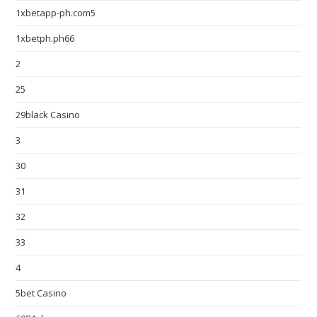
1xbetapp-ph.com5
1xbetph.ph66
2
25
29black Casino
3
30
31
32
33
4
5bet Casino