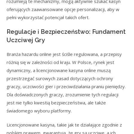
rozumieją te mechanizmy, mogą aktywnie szukać kasyn
oferujących zaawansowane opcje personalizacji, aby w
pełni wykorzystać potencjał takich ofert.
Regulacje i Bezpieczeństwo: Fundament
Uczciwej Gry
Branża hazardu online jest ściśle regulowana, a przepisy
różnią się w zależności od kraju. W Polsce, rynek jest
dynamiczny, a licencjonowane kasyna online muszą
przestrzegać surowych zasad dotyczących ochrony
graczy, uczciwości gier i przeciwdziałania praniu pieniędzy.
Dla doświadczonych graczy, zrozumienie tych regulacji
jest nie tylko kwestią bezpieczeństwa, ale także
świadomego wyboru platformy.
Licencjonowane kasyna, takie jak te działające zgodnie z
polskim prawem, gwarantują, że gry są uczciwe, a ich