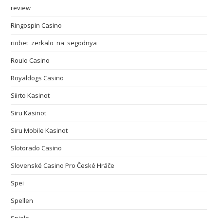
review
Ringospin Casino
riobet_zerkalo_na_segodnya
Roulo Casino
Royaldogs Casino
Siirto Kasinot
Siru Kasinot
Siru Mobile Kasinot
Slotorado Casino
Slovenské Casino Pro České Hráče
Spei
Spellen