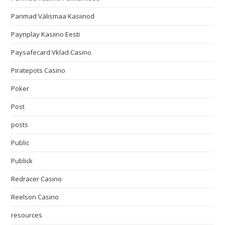
Parimad Välismaa Kasiinod
Paynplay Kasiino Eesti
Paysafecard Vklad Casino
Piratepots Casino
Poker
Post
posts
Public
Publick
Redracer Casino
Reelson Casino
resources