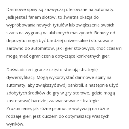
Darmowe spiny są zazwyczaj oferowane na automaty.
Jeśli jesteś fanem slotów, to świetna okazja do
wypróbowania nowych tytułów lub zwiększenia swoich
szans na wygraną na ulubionych maszynach. Bonusy od
depozytu mogą być bardziej uniwersalne i stosowane
zarówno do automatów, jak i gier stołowych, choć czasami
mogą mieć ograniczenia dotyczące konkretnych gier.
Doświadczeni gracze często stosują strategię
dywersyfikacji. Mogą wykorzystać darmowe spiny na
automaty, aby zwiększyć swój bankroll, a następnie użyć
zdobytych środków do gry w gry stołowe, gdzie mogą
zastosować bardziej zaawansowane strategie.
Zrozumienie, jak różne promocje wpływają na różne
rodzaje gier, jest kluczem do optymalizacji Waszych
wyników.