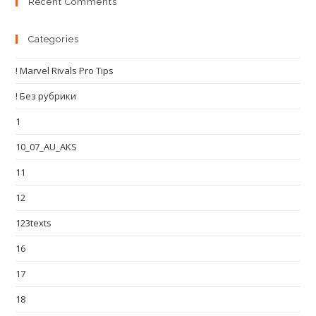
Recent Comments
Categories
! Marvel Rivals Pro Tips
! Без рубрики
1
10_07_AU_AKS
11
12
123texts
16
17
18