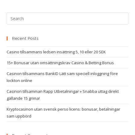
Recent Posts
Casino tillsammans ledsen insättning 5, 10 eller 20 SEK
15+ Bonusar utan omsättningskrav Casino & Betting Bonus
Casinon tillsammans BankID Lätt sam speciell inloggning före
lockton online
Casinon tillsamman Rapp Utbetalningar » Snabba uttag direkt
gällande 15 grima!
Kryptocasinon utan svensk perso licens: bonusar, betalningar
sam uppbörd