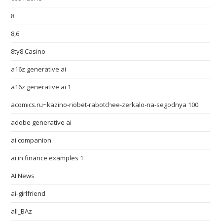
8
8,6
8ty8 Casino
a16z generative ai
a16z generative ai 1
acomics.ru~kazino-riobet-rabotchee-zerkalo-na-segodnya 100
adobe generative ai
ai companion
ai in finance examples 1
AI News
ai-girlfriend
all_BAz