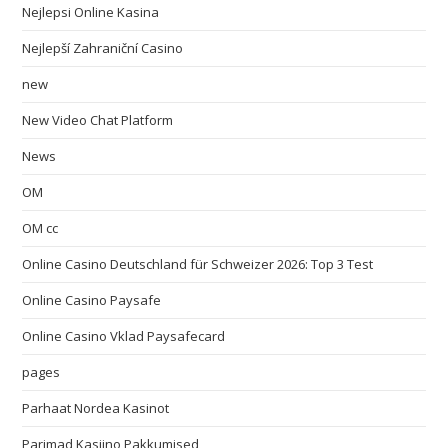
Nejlepsi Online Kasina
Nejlepší Zahraniční Casino
new
New Video Chat Platform
News
OM
OM cc
Online Casino Deutschland für Schweizer 2026: Top 3 Test
Online Casino Paysafe
Online Casino Vklad Paysafecard
pages
Parhaat Nordea Kasinot
Parimad Kasiino Pakkumised