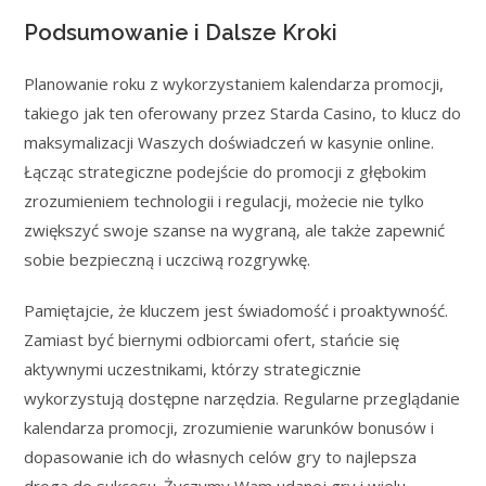
Podsumowanie i Dalsze Kroki
Planowanie roku z wykorzystaniem kalendarza promocji,
takiego jak ten oferowany przez Starda Casino, to klucz do
maksymalizacji Waszych doświadczeń w kasynie online.
Łącząc strategiczne podejście do promocji z głębokim
zrozumieniem technologii i regulacji, możecie nie tylko
zwiększyć swoje szanse na wygraną, ale także zapewnić
sobie bezpieczną i uczciwą rozgrywkę.
Pamiętajcie, że kluczem jest świadomość i proaktywność.
Zamiast być biernymi odbiorcami ofert, stańcie się
aktywnymi uczestnikami, którzy strategicznie
wykorzystują dostępne narzędzia. Regularne przeglądanie
kalendarza promocji, zrozumienie warunków bonusów i
dopasowanie ich do własnych celów gry to najlepsza