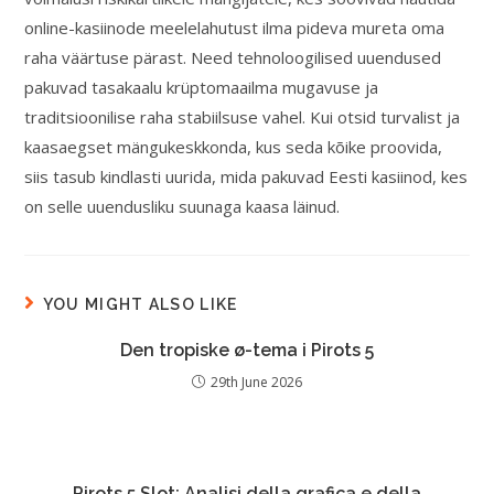
online-kasiinode meelelahutust ilma pideva mureta oma
raha väärtuse pärast. Need tehnoloogilised uuendused
pakuvad tasakaalu krüptomaailma mugavuse ja
traditsioonilise raha stabiilsuse vahel. Kui otsid turvalist ja
kaasaegset mängukeskkonda, kus seda kõike proovida,
siis tasub kindlasti uurida, mida pakuvad Eesti kasiinod, kes
on selle uuendusliku suunaga kaasa läinud.
YOU MIGHT ALSO LIKE
Den tropiske ø-tema i Pirots 5
29th June 2026
Pirots 5 Slot: Analisi della grafica e della