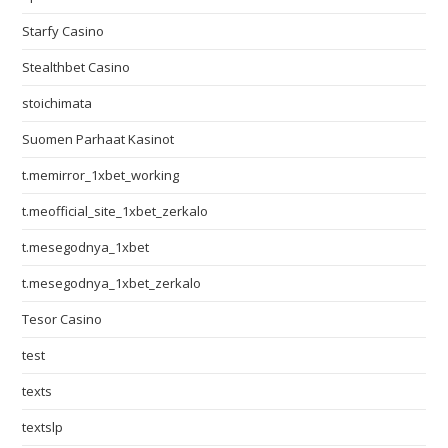
Starfy Casino
Stealthbet Casino
stoichimata
Suomen Parhaat Kasinot
t.memirror_1xbet_working
t.meofficial_site_1xbet_zerkalo
t.mesegodnya_1xbet
t.mesegodnya_1xbet_zerkalo
Tesor Casino
test
texts
textslp