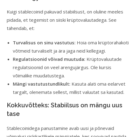
Kuigi stablecoinid pakuvad stabiilsust, on oluline meeles
pidada, et tegemist on siiski krüptovaluutadega. See
tähendab, et:
Turvalisus on sinu vastutus:
Hoia oma krüptorahakoti
võtmeid turvaliselt ja ära jaga neid kellegagi.
Regulatsioonid võivad muutuda:
Krüptovaluutade
regulatsioonid on veel arengujärgus. Ole kursis
võimalike muudatustega.
Mängi vastutustundlikult:
Kasuta alati oma eelarvet
targalt, olenemata sellest, millist valuutat sa kasutad.
Kokkuvõtteks: Stabiilsus on mängu uus
tase
Stablecoinidega panustamine avab uusi ja põnevaid
võimalusi riskikartlikele mängijatele, kes soovivad nautida