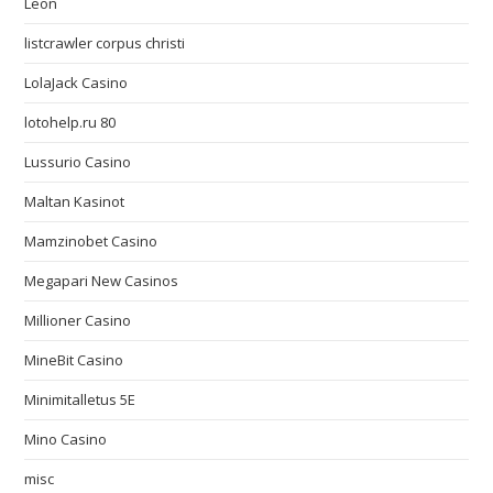
Leon
listcrawler corpus christi
LolaJack Casino
lotohelp.ru 80
Lussurio Casino
Maltan Kasinot
Mamzinobet Casino
Megapari New Casinos
Millioner Casino
MineBit Casino
Minimitalletus 5E
Mino Casino
misc