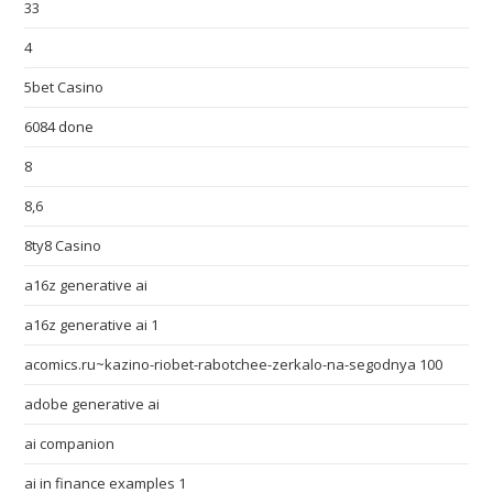
33
4
5bet Casino
6084 done
8
8,6
8ty8 Casino
a16z generative ai
a16z generative ai 1
acomics.ru~kazino-riobet-rabotchee-zerkalo-na-segodnya 100
adobe generative ai
ai companion
ai in finance examples 1