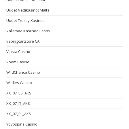
Uudet Nettikasinot Malta
Uudet Trustly Kasinot
Välismaa Kasiinod Eestis
vapingcartstore CA
Vipsta Casino
Voom Casino
WildChance Casino
Wildies Casino
XX_07_ES_AKS
XX_07_IT_AKS
XX_07_PL_AKS
Yoyospins Casino