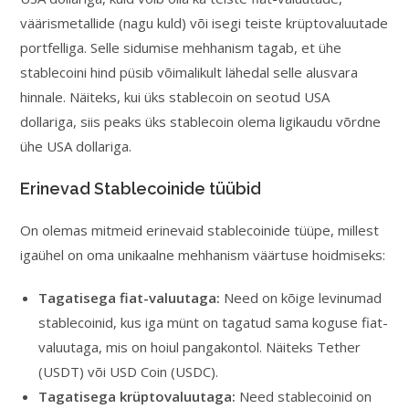
väärismetallide (nagu kuld) või isegi teiste krüptovaluutade
portfelliga. Selle sidumise mehhanism tagab, et ühe
stablecoini hind püsib võimalikult lähedal selle alusvara
hinnale. Näiteks, kui üks stablecoin on seotud USA
dollariga, siis peaks üks stablecoin olema ligikaudu võrdne
ühe USA dollariga.
Erinevad Stablecoinide tüübid
On olemas mitmeid erinevaid stablecoinide tüüpe, millest
igaühel on oma unikaalne mehhanism väärtuse hoidmiseks:
Tagatisega fiat-valuutaga:
Need on kõige levinumad
stablecoinid, kus iga münt on tagatud sama koguse fiat-
valuutaga, mis on hoiul pangakontol. Näiteks Tether
(USDT) või USD Coin (USDC).
Tagatisega krüptovaluutaga:
Need stablecoinid on