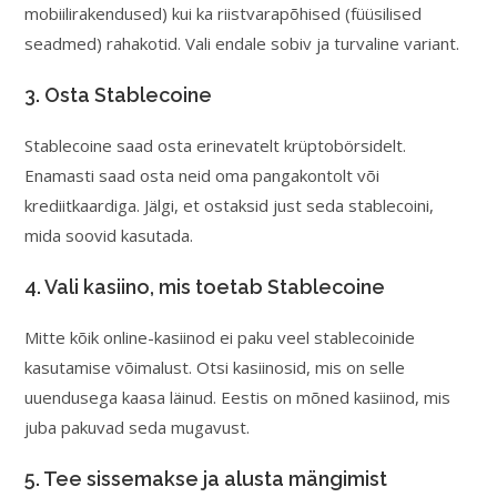
mobiilirakendused) kui ka riistvarapõhised (füüsilised
seadmed) rahakotid. Vali endale sobiv ja turvaline variant.
3. Osta Stablecoine
Stablecoine saad osta erinevatelt krüptobörsidelt.
Enamasti saad osta neid oma pangakontolt või
krediitkaardiga. Jälgi, et ostaksid just seda stablecoini,
mida soovid kasutada.
4. Vali kasiino, mis toetab Stablecoine
Mitte kõik online-kasiinod ei paku veel stablecoinide
kasutamise võimalust. Otsi kasiinosid, mis on selle
uuendusega kaasa läinud. Eestis on mõned kasiinod, mis
juba pakuvad seda mugavust.
5. Tee sissemakse ja alusta mängimist