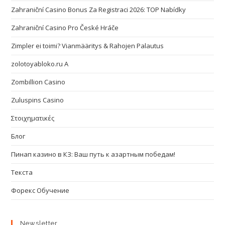
Zahraniční Casino Bonus Za Registraci 2026: TOP Nabídky
Zahraniční Casino Pro České Hráče
Zimpler ei toimi? Vianmääritys & Rahojen Palautus
zolotoyabloko.ru A
Zombillion Casino
Zuluspins Casino
Στοιχηματικές
Блог
Пинап казино в КЗ: Ваш путь к азартным победам!
Текста
Форекс Обучение
Newsletter