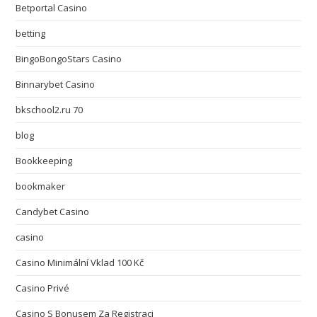
Betportal Casino
betting
BingoBongoStars Casino
Binnarybet Casino
bkschool2.ru 70
blog
Bookkeeping
bookmaker
Candybet Casino
casino
Casino Minimální Vklad 100 Kč
Casino Privé
Casino S Bonusem Za Registraci