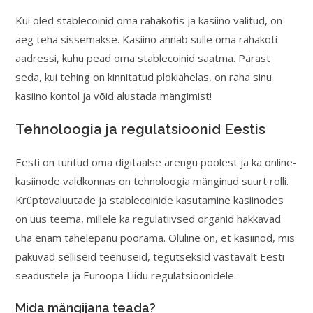
Kui oled stablecoinid oma rahakotis ja kasiino valitud, on
aeg teha sissemakse. Kasiino annab sulle oma rahakoti
aadressi, kuhu pead oma stablecoinid saatma. Pärast
seda, kui tehing on kinnitatud plokiahelas, on raha sinu
kasiino kontol ja võid alustada mängimist!
Tehnoloogia ja regulatsioonid Eestis
Eesti on tuntud oma digitaalse arengu poolest ja ka online-
kasiinode valdkonnas on tehnoloogia mänginud suurt rolli.
Krüptovaluutade ja stablecoinide kasutamine kasiinodes
on uus teema, millele ka regulatiivsed organid hakkavad
üha enam tähelepanu pöörama. Oluline on, et kasiinod, mis
pakuvad selliseid teenuseid, tegutseksid vastavalt Eesti
seadustele ja Euroopa Liidu regulatsioonidele.
Mida mängijana teada?