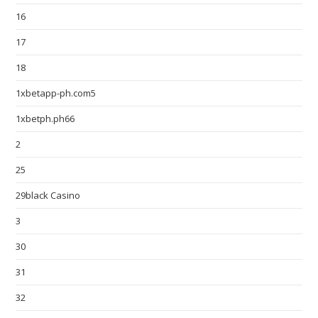
16
17
18
1xbetapp-ph.com5
1xbetph.ph66
2
25
29black Casino
3
30
31
32