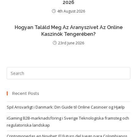
2026
4th August 2026
Hogyan Találd Meg Az Aranyszívet Az Online
Kaszinók Tengerében?
23rd June 2026
Recent Posts
Spil Ansvarligt i Danmark: Din Guide til Online Casinoer og Hjælp
iGaming B2B-marknadsföring i Sverige Teknologiska framsteg och
regulatoriska landskap
Criptomonedas en Novibet: El Futuro del Juego para Colombianos