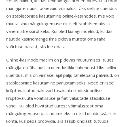
Eestis näinud, kuidas tehnoloogia areneb pidevalt ja toob
mängijateni uusi, põnevaid võimalusi. Üks selline uuendus
on stablecoinide kasutamine online-kasiinodes, mis võib
muuta sinu mängukogemuse oluliselt stabiilsemaks ja
vähem stressirohkeks. Kui oled kunagi mõelnud, kuidas
nautida kasiinomänge ilma pideva mureta oma raha
väärtuse pärast, siis loe edasi!
Online-kasiinode maailm on pidevas muutumises, tuues
mängijateni üha uusi ja uuenduslikke lahendusi. Üks selline
uuendus, mis on viimasel ajal palju tähelepanu pälvinud, on
stablecoinide kasutamine panustamiseks. Need erilised
krüptovaluutad pakuvad tasakaalu traditsioonilise
krüptovaluuta volatiilsuse ja fiat-valuutade stabiilsuse
vahel. Kui oled huvitatud uutest võimalustest oma
mängukogemuse parandamiseks ja otsid usaldusväärset
kohta, kus seda proovida, siis tasub kindlasti tutvuda