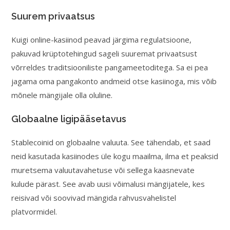
Suurem privaatsus
Kuigi online-kasiinod peavad järgima regulatsioone,
pakuvad krüptotehingud sageli suuremat privaatsust
võrreldes traditsiooniliste pangameetoditega. Sa ei pea
jagama oma pangakonto andmeid otse kasiinoga, mis võib
mõnele mängijale olla oluline.
Globaalne ligipääsetavus
Stablecoinid on globaalne valuuta. See tähendab, et saad
neid kasutada kasiinodes üle kogu maailma, ilma et peaksid
muretsema valuutavahetuse või sellega kaasnevate
kulude pärast. See avab uusi võimalusi mängijatele, kes
reisivad või soovivad mängida rahvusvahelistel
platvormidel.