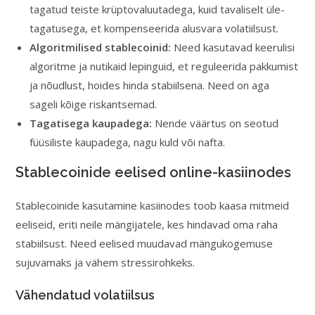
tagatud teiste krüptovaluutadega, kuid tavaliselt üle-
tagatusega, et kompenseerida alusvara volatiilsust.
Algoritmilised stablecoinid:
Need kasutavad keerulisi
algoritme ja nutikaid lepinguid, et reguleerida pakkumist
ja nõudlust, hoides hinda stabiilsena. Need on aga
sageli kõige riskantsemad.
Tagatisega kaupadega:
Nende väärtus on seotud
füüsiliste kaupadega, nagu kuld või nafta.
Stablecoinide eelised online-kasiinodes
Stablecoinide kasutamine kasiinodes toob kaasa mitmeid
eeliseid, eriti neile mängijatele, kes hindavad oma raha
stabiilsust. Need eelised muudavad mängukogemuse
sujuvamaks ja vähem stressirohkeks.
Vähendatud volatiilsus