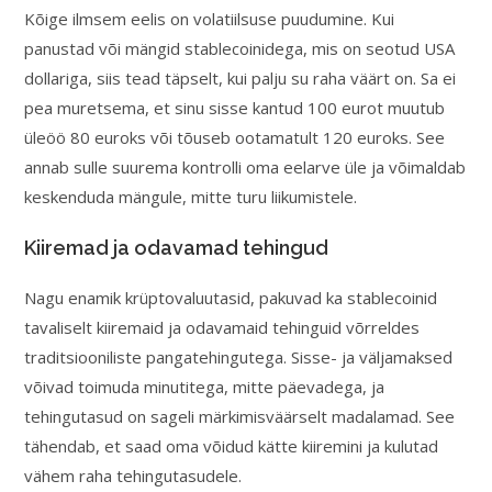
Kõige ilmsem eelis on volatiilsuse puudumine. Kui
panustad või mängid stablecoinidega, mis on seotud USA
dollariga, siis tead täpselt, kui palju su raha väärt on. Sa ei
pea muretsema, et sinu sisse kantud 100 eurot muutub
üleöö 80 euroks või tõuseb ootamatult 120 euroks. See
annab sulle suurema kontrolli oma eelarve üle ja võimaldab
keskenduda mängule, mitte turu liikumistele.
Kiiremad ja odavamad tehingud
Nagu enamik krüptovaluutasid, pakuvad ka stablecoinid
tavaliselt kiiremaid ja odavamaid tehinguid võrreldes
traditsiooniliste pangatehingutega. Sisse- ja väljamaksed
võivad toimuda minutitega, mitte päevadega, ja
tehingutasud on sageli märkimisväärselt madalamad. See
tähendab, et saad oma võidud kätte kiiremini ja kulutad
vähem raha tehingutasudele.