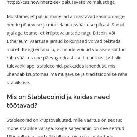
https://casinowinnerz.ee/
pakutavate võimalustega.
Mõistame, et paljud mängijad armastavad kasiinomänge
nende põnevuse ja meelelahutusväärtuse pärast. Samal
ajal aga teame, et krüptovaluutade nagu Bitcoini või
Ethereumi väärtuse järsud kõikumised võivad tekitada
muret. Keegi ei taha ju, et nende võidud või sisse kantud
raha väärtus ühe päevaga drastiliselt muutuks. Just siin
tulevadki appi stablecoinid, pakkudes lahendust, mis
ühendab krüptomaailma mugavuse ja traditsioonilise raha
stabiilsuse.
Mis on Stablecoinid ja kuidas need
töötavad?
Stablecoinid on krüptovaluutad, mille väärtus on seotud
mõne stabiilse varaga. Kõige sagedamini on see seotud
USA dollariga, kuid võib olla ka teiste fiat-valuutade,