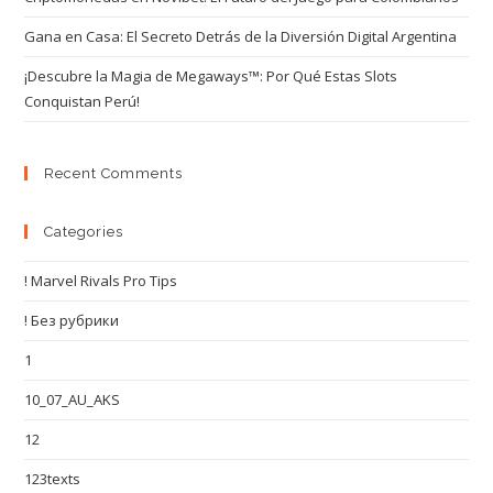
Gana en Casa: El Secreto Detrás de la Diversión Digital Argentina
¡Descubre la Magia de Megaways™: Por Qué Estas Slots
Conquistan Perú!
Recent Comments
Categories
! Marvel Rivals Pro Tips
! Без рубрики
1
10_07_AU_AKS
12
123texts