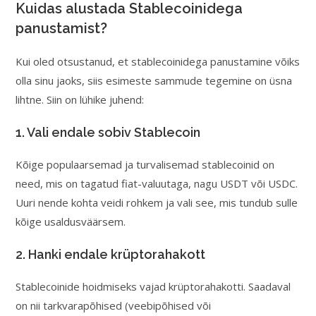
Kuidas alustada Stablecoinidega
panustamist?
Kui oled otsustanud, et stablecoinidega panustamine võiks
olla sinu jaoks, siis esimeste sammude tegemine on üsna
lihtne. Siin on lühike juhend:
1. Vali endale sobiv Stablecoin
Kõige populaarsemad ja turvalisemad stablecoinid on
need, mis on tagatud fiat-valuutaga, nagu USDT või USDC.
Uuri nende kohta veidi rohkem ja vali see, mis tundub sulle
kõige usaldusväärsem.
2. Hanki endale krüptorahakott
Stablecoinide hoidmiseks vajad krüptorahakotti. Saadaval
on nii tarkvarapõhised (veebipõhised või