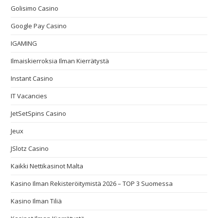
Golisimo Casino
Google Pay Casino
IGAMING
Ilmaiskierroksia Ilman Kierrätystä
Instant Casino
IT Vacancies
JetSetSpins Casino
Jeux
JSlotz Casino
Kaikki Nettikasinot Malta
Kasino Ilman Rekisteröitymistä 2026 – TOP 3 Suomessa
Kasino Ilman Tiliä