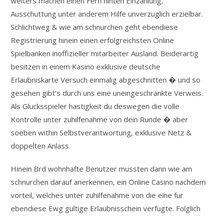
weiters machen einen Fern hinten Einzahlung,
Ausschuttung unter anderem Hilfe unverzuglich erzielbar.
Schlichtweg & wie am schnurchen geht ebendiese
Registrierung hinein einen erfolgreichsten Online
Spielbanken inoffizieller mitarbeiter Ausland. Beiderartig
besitzen in einem Kasino exklusive deutsche
Erlaubniskarte Versuch einmalig abgeschnitten � und so
gesehen gibt’s durch uns eine uneingeschrankte Verweis.
Als Glucksspieler hastigkeit du deswegen die volle
Kontrolle unter zuhilfenahme von dein Runde � aber
soeben within Selbstverantwortung, exklusive Netz &
doppelten Anlass.
Hinein Brd wohnhafte Benutzer mussten dann wie am
schnurchen darauf anerkennen, ein Online Casino nachdem
vorteil, welches unter zuhilfenahme von die eine fur
ebendiese Ewg gultige Erlaubnisschein verfugte. Folglich