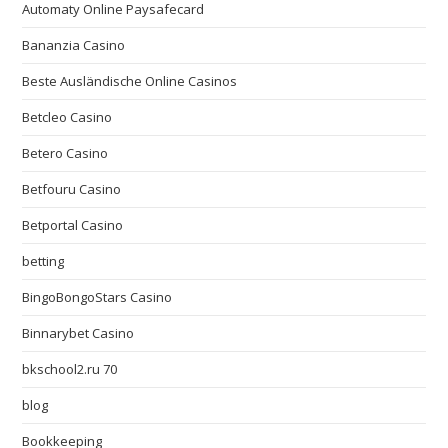
Automaty Online Paysafecard
Bananzia Casino
Beste Ausländische Online Casinos
Betcleo Casino
Betero Casino
Betfouru Casino
Betportal Casino
betting
BingoBongoStars Casino
Binnarybet Casino
bkschool2.ru 70
blog
Bookkeeping