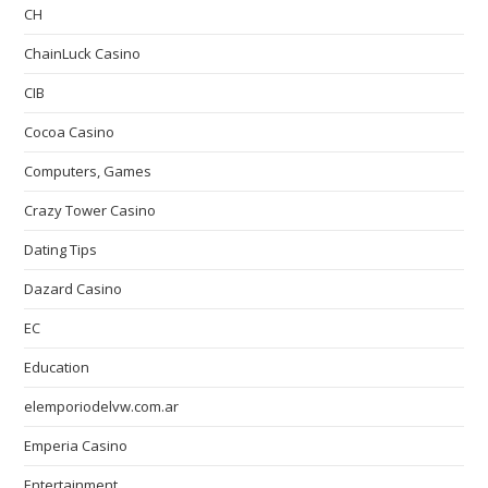
CH
ChainLuck Casino
CIB
Cocoa Casino
Computers, Games
Crazy Tower Сasino
Dating Tips
Dazard Casino
EC
Education
elemporiodelvw.com.ar
Emperia Casino
Entertainment