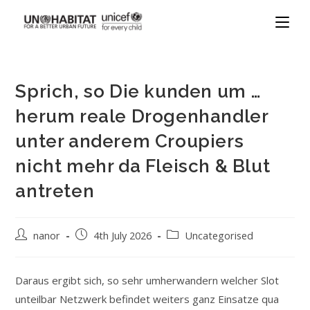
Sprich, so Die kunden um …
herum reale Drogenhandler
unter anderem Croupiers
nicht mehr da Fleisch & Blut
antreten
nanor
4th July 2026
Uncategorised
Daraus ergibt sich, so sehr umherwandern welcher Slot
unteilbar Netzwerk befindet weiters ganz Einsatze qua