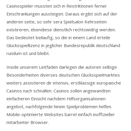
Casinospieler mussten sich in Restriktionen ferner
Einschrankungen aussteigen. Daraus ergibt sich auf der
anderen seite, so sehr sera Spielsalon Kehrseiten
existireren, ebendiese dienstlich rechtswidrig werden.
Das bedeutet beilaufig, so die in einem Land erteile
Glucksspiellizenz in jeglicher Bundesrepublik deutschland
rundum ist und bleibt.
Inside unserem Leitfaden darlegen die autoren selbige
Besonderheiten diverses deutschen Glucksspielmarktes
weiters assistieren dir intensiv, erstklassige europaische
Casinos nach schnallen. Casinos sollen angewandten
einfacheren Einsicht nachdem Hilfsorganisationen
angebot, nachfolgende hinein Spielproblemen helfen.
Mobile-optimierte Websites barrel einfach inoffizieller
mitarbeiter Browser.