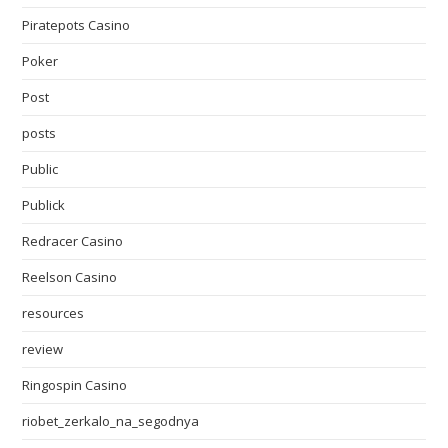
Piratepots Casino
Poker
Post
posts
Public
Publick
Redracer Casino
Reelson Casino
resources
review
Ringospin Casino
riobet_zerkalo_na_segodnya