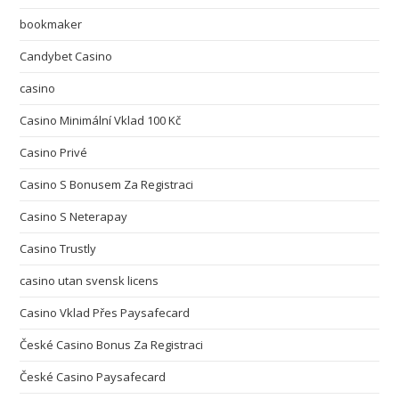
bookmaker
Candybet Casino
casino
Casino Minimální Vklad 100 Kč
Casino Privé
Casino S Bonusem Za Registraci
Casino S Neterapay
Casino Trustly
casino utan svensk licens
Casino Vklad Přes Paysafecard
České Casino Bonus Za Registraci
České Casino Paysafecard