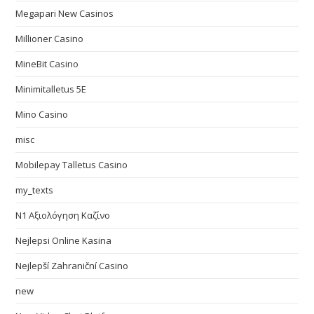
Megapari New Casinos
Millioner Casino
MineBit Casino
Minimitalletus 5E
Mino Casino
misc
Mobilepay Talletus Casino
my_texts
N1 Αξιολόγηση Καζίνο
Nejlepsi Online Kasina
Nejlepší Zahraniční Casino
new