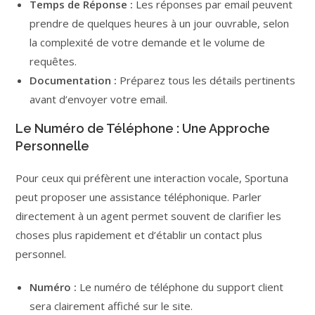
Temps de Réponse :
Les réponses par email peuvent
prendre de quelques heures à un jour ouvrable, selon
la complexité de votre demande et le volume de
requêtes.
Documentation :
Préparez tous les détails pertinents
avant d’envoyer votre email.
Le Numéro de Téléphone : Une Approche
Personnelle
Pour ceux qui préfèrent une interaction vocale, Sportuna
peut proposer une assistance téléphonique. Parler
directement à un agent permet souvent de clarifier les
choses plus rapidement et d’établir un contact plus
personnel.
Numéro :
Le numéro de téléphone du support client
sera clairement affiché sur le site.