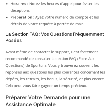
Horaires :
Notez les heures d’appel pour éviter les
déceptions.
Préparation :
Ayez votre numéro de compte et les
détails de votre requête à portée de main.
La Section FAQ : Vos Questions Fréquemment
Posées
Avant même de contacter le support, il est fortement
recommandé de consulter la section FAQ (Foire Aux
Questions) de Sportuna. Vous y trouverez souvent les
réponses aux questions les plus courantes concernant les
dépôts, les retraits, les bonus, la sécurité, et plus encore.
Cela peut vous faire gagner un temps précieux.
Préparer Votre Demande pour une
Assistance Optimale