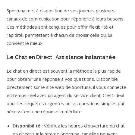
Sportuna met à disposition de ses joueurs plusieurs
canaux de communication pour répondre à leurs besoins.
Ces méthodes sont conçues pour offrir flexibilité et
rapidité, permettant à chacun de choisir celle qui lui
convient le mieux.
Le Chat en Direct : Assistance Instantanée
Le chat en direct est souvent la méthode la plus rapide
pour obtenir une réponse à vos questions. Disponible
directement sur le site web de Sportuna, il vous connecte
en temps réel avec un agent du service client. C’est idéal
pour les requêtes urgentes ou les questions simples qui
nécessitent une réponse immédiate.
Disponibilité :
Vérifiez les heures d’ouverture du chat
en direct sur le site de Sportuna, car elles peuvent