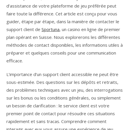
d’assistance de votre plateforme de jeu préférée peut
faire toute la différence. Cet article est conçu pour vous
guider, étape par étape, dans la manière de contacter le
support client de
Sportuna
, un casino en ligne de premier
plan opérant en Suisse. Nous explorerons les différentes
méthodes de contact disponibles, les informations utiles à
préparer et quelques conseils pour une communication
efficace.
L’importance d’un support client accessible ne peut être
sous-estimée. Des questions sur les dépôts et retraits,
des problèmes techniques avec un jeu, des interrogations
sur les bonus ou les conditions générales, ou simplement
un besoin de clarification : le service client est votre
premier point de contact pour résoudre ces situations
rapidement et sans tracas. Comprendre comment
interagir avec eux vous assure une expérience de jeu