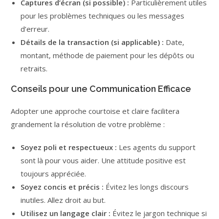
Captures d’écran (si possible) :
Particulièrement utiles
pour les problèmes techniques ou les messages
d’erreur.
Détails de la transaction (si applicable) :
Date,
montant, méthode de paiement pour les dépôts ou
retraits.
Conseils pour une Communication Efficace
Adopter une approche courtoise et claire facilitera
grandement la résolution de votre problème :
Soyez poli et respectueux :
Les agents du support
sont là pour vous aider. Une attitude positive est
toujours appréciée.
Soyez concis et précis :
Évitez les longs discours
inutiles. Allez droit au but.
Utilisez un langage clair :
Évitez le jargon technique si