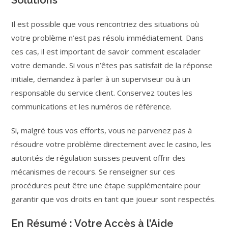
Solutions
Il est possible que vous rencontriez des situations où
votre problème n’est pas résolu immédiatement. Dans
ces cas, il est important de savoir comment escalader
votre demande. Si vous n’êtes pas satisfait de la réponse
initiale, demandez à parler à un superviseur ou à un
responsable du service client. Conservez toutes les
communications et les numéros de référence.
Si, malgré tous vos efforts, vous ne parvenez pas à
résoudre votre problème directement avec le casino, les
autorités de régulation suisses peuvent offrir des
mécanismes de recours. Se renseigner sur ces
procédures peut être une étape supplémentaire pour
garantir que vos droits en tant que joueur sont respectés.
En Résumé : Votre Accès à l’Aide