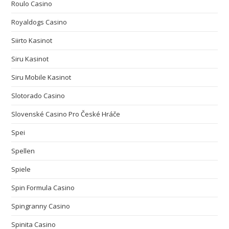
Roulo Casino
Royaldogs Casino
Siirto Kasinot
Siru Kasinot
Siru Mobile Kasinot
Slotorado Casino
Slovenské Casino Pro České Hráče
Spei
Spellen
Spiele
Spin Formula Casino
Spingranny Casino
Spinita Casino