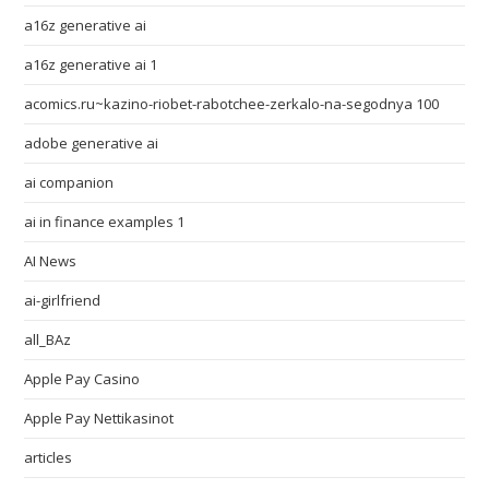
a16z generative ai
a16z generative ai 1
acomics.ru~kazino-riobet-rabotchee-zerkalo-na-segodnya 100
adobe generative ai
ai companion
ai in finance examples 1
AI News
ai-girlfriend
all_BAz
Apple Pay Casino
Apple Pay Nettikasinot
articles