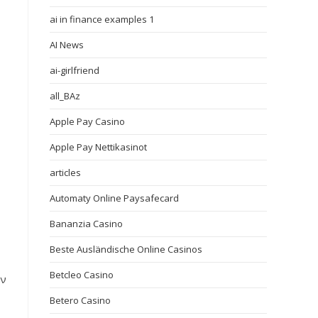
ai in finance examples 1
AI News
ai-girlfriend
all_BAz
Apple Pay Casino
Apple Pay Nettikasinot
articles
Automaty Online Paysafecard
Bananzia Casino
Beste Ausländische Online Casinos
Betcleo Casino
ην
Betero Casino