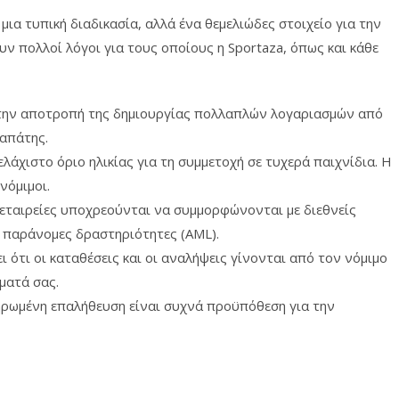
ια τυπική διαδικασία, αλλά ένα θεμελιώδες στοιχείο για την
ν πολλοί λόγοι για τους οποίους η Sportaza, όπως και κάθε
ην αποτροπή της δημιουργίας πολλαπλών λογαριασμών από
 απάτης.
λάχιστο όριο ηλικίας για τη συμμετοχή σε τυχερά παιχνίδια. Η
νόμιμοι.
 εταιρείες υποχρεούνται να συμμορφώνονται με διεθνείς
 παράνομες δραστηριότητες (AML).
 ότι οι καταθέσεις και οι αναλήψεις γίνονται από τον νόμιμο
ματά σας.
ρωμένη επαλήθευση είναι συχνά προϋπόθεση για την