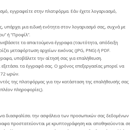
σμό, εγγραφείτε στην πλατφόρμα. Εάν έχετε λογαριασμό,
 υπάρχει μια ειδική ενότητα στον λογαριασμό σας, συχνά με
ου” ή “Προφίλ”.
 ανεβάσετε τα απαιτούμενα έγγραφα (ταυτότητα, απόδειξη
ρίζει μεταφόρτωση αρχείων εικόνας (JPG, PNG) ή PDF.
ραφα, υποβάλετε την αίτησή σας για επαλήθευση.
 εξετάσει τα έγγραφά σας. Ο χρόνος επεξεργασίας μπορεί να
-72 ωρών.
εντός της πλατφόρμας για την κατάσταση της επαλήθευσής σας
ιπλέον πληροφορίες).
α να διασφαλίσει την ασφάλεια των προσωπικών σας δεδομένων
γραφα προστατεύονται με κρυπτογράφηση και αποθηκεύονται σ