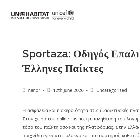
Sportaza: Οδηγός Επαλ
Έλληνες Παίκτες
nanor
12th June 2026
Uncategorised
Η ασφάλεια και η ακεραιότητα στις διαδικτυακές πλ
Στον χώρο του online casino, η επαλήθευση του λογα
τόσο του παίκτη όσο και της πλατφόρμας. Στην Ελλάδ
παιχνίδια γίνονται ολοένα και πιο αυστηροί, καθισ