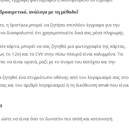
οαιρετικό, ανάλογα με τη μέθοδο)
ε, η Sportaza μπορεί να ζητήσει επιπλέον έγγραφα για την
να διασφαλιστεί ότι χρησιμοποιείτε δικά σας μέσα πληρωμής.
τε κάρτα, μπορεί να σας ζητηθεί μια φωτογραφία της κάρτας,
ως το 12ο) και το CVV στην πίσω πλευρά είναι καλυμμένα. Τα
ει να είναι ορατά, μαζί με το όνομα του κατόχου και την
 ζητηθεί ένα στιγμιότυπο οθόνης από τον λογαριασμό σας στο
σας και τον αριθμό λογαριασμού ή τη διεύθυνση email που είναι
α
ς ώστε να είναι όσο το δυνατόν πιο απλή και κατανοητή.