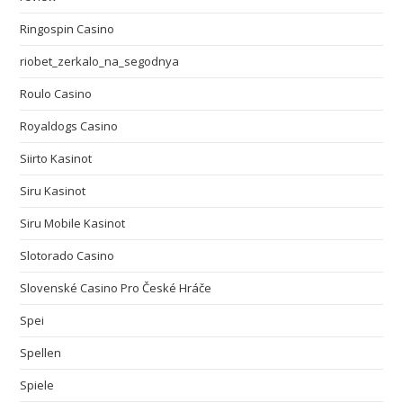
Ringospin Casino
riobet_zerkalo_na_segodnya
Roulo Casino
Royaldogs Casino
Siirto Kasinot
Siru Kasinot
Siru Mobile Kasinot
Slotorado Casino
Slovenské Casino Pro České Hráče
Spei
Spellen
Spiele