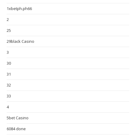
1xbetph.ph66
2
25
29black Casino
3
30
31
32
33
4
5bet Casino
6084 done