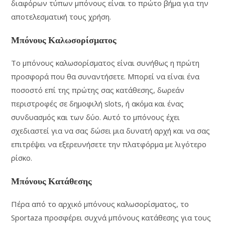
διαφόρων τύπων μπόνους είναι το πρώτο βήμα για την
αποτελεσματική τους χρήση.
Μπόνους Καλωσορίσματος
Το μπόνους καλωσορίσματος είναι συνήθως η πρώτη
προσφορά που θα συναντήσετε. Μπορεί να είναι ένα
ποσοστό επί της πρώτης σας κατάθεσης, δωρεάν
περιστροφές σε δημοφιλή slots, ή ακόμα και ένας
συνδυασμός και των δύο. Αυτό το μπόνους έχει
σχεδιαστεί για να σας δώσει μια δυνατή αρχή και να σας
επιτρέψει να εξερευνήσετε την πλατφόρμα με λιγότερο
ρίσκο.
Μπόνους Κατάθεσης
Πέρα από το αρχικό μπόνους καλωσορίσματος, το
Sportaza προσφέρει συχνά μπόνους κατάθεσης για τους