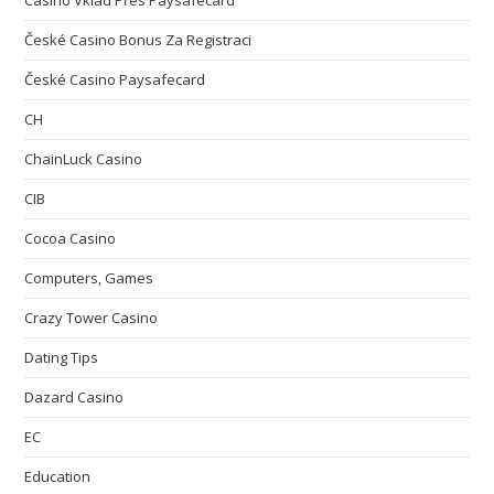
Casino Vklad Přes Paysafecard
České Casino Bonus Za Registraci
České Casino Paysafecard
CH
ChainLuck Casino
CIB
Cocoa Casino
Computers, Games
Crazy Tower Сasino
Dating Tips
Dazard Casino
EC
Education