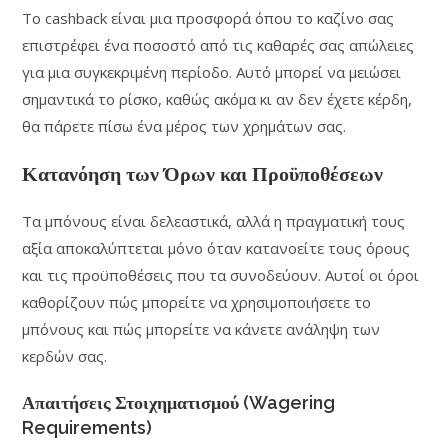
Το cashback είναι μια προσφορά όπου το καζίνο σας
επιστρέφει ένα ποσοστό από τις καθαρές σας απώλειες
για μια συγκεκριμένη περίοδο. Αυτό μπορεί να μειώσει
σημαντικά το ρίσκο, καθώς ακόμα κι αν δεν έχετε κέρδη,
θα πάρετε πίσω ένα μέρος των χρημάτων σας.
Κατανόηση των Όρων και Προϋποθέσεων
Τα μπόνους είναι δελεαστικά, αλλά η πραγματική τους
αξία αποκαλύπτεται μόνο όταν κατανοείτε τους όρους
και τις προϋποθέσεις που τα συνοδεύουν. Αυτοί οι όροι
καθορίζουν πώς μπορείτε να χρησιμοποιήσετε το
μπόνους και πώς μπορείτε να κάνετε ανάληψη των
κερδών σας.
Απαιτήσεις Στοιχηματισμού (Wagering
Requirements)