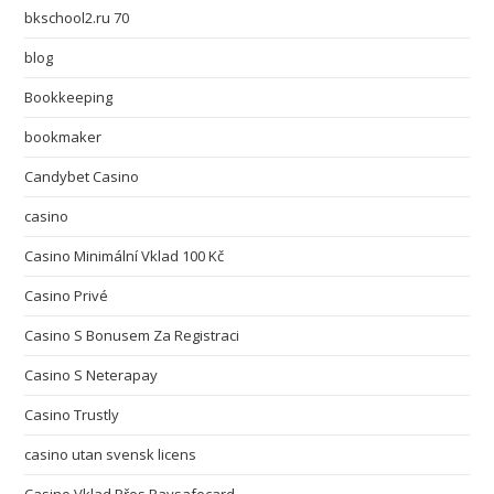
bkschool2.ru 70
blog
Bookkeeping
bookmaker
Candybet Casino
casino
Casino Minimální Vklad 100 Kč
Casino Privé
Casino S Bonusem Za Registraci
Casino S Neterapay
Casino Trustly
casino utan svensk licens