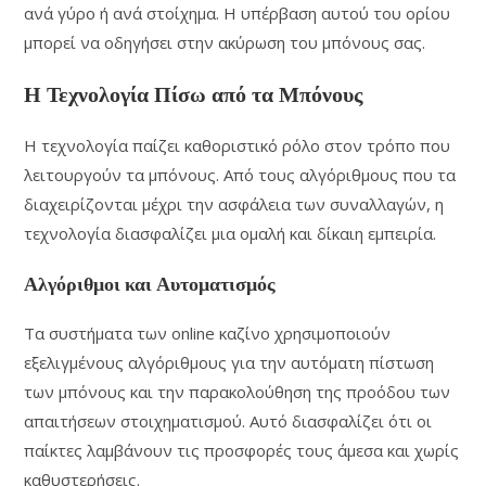
ανά γύρο ή ανά στοίχημα. Η υπέρβαση αυτού του ορίου
μπορεί να οδηγήσει στην ακύρωση του μπόνους σας.
Η Τεχνολογία Πίσω από τα Μπόνους
Η τεχνολογία παίζει καθοριστικό ρόλο στον τρόπο που
λειτουργούν τα μπόνους. Από τους αλγόριθμους που τα
διαχειρίζονται μέχρι την ασφάλεια των συναλλαγών, η
τεχνολογία διασφαλίζει μια ομαλή και δίκαιη εμπειρία.
Αλγόριθμοι και Αυτοματισμός
Τα συστήματα των online καζίνο χρησιμοποιούν
εξελιγμένους αλγόριθμους για την αυτόματη πίστωση
των μπόνους και την παρακολούθηση της προόδου των
απαιτήσεων στοιχηματισμού. Αυτό διασφαλίζει ότι οι
παίκτες λαμβάνουν τις προσφορές τους άμεσα και χωρίς
καθυστερήσεις.