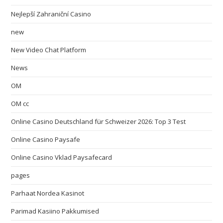
Nejlepší Zahraniční Casino
new
New Video Chat Platform
News
OM
OM cc
Online Casino Deutschland für Schweizer 2026: Top 3 Test
Online Casino Paysafe
Online Casino Vklad Paysafecard
pages
Parhaat Nordea Kasinot
Parimad Kasiino Pakkumised