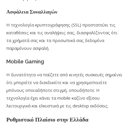
Ασφάλεια Συναλλαγών
Η τεχνολογία κρυπτογράφησης (SSL) προστατεύει τις
καταθέσεις και τις αναλήψεις σας, διασφαλίζοντας ότι
τα χρήματά σας και τα προσωπικά σας δεδομένα
παραμένουν ασφαλή.
Mobile Gaming
Η δυνατότητα να παίζετε από κινητές συσκευές σημαίνει
ότι μπορείτε να διεκδικείτε και να χρησιμοποιείτε
μπόνους οποιαδήποτε στιγμή, οπουδήποτε. Η
τεχνολογία έχει κάνει τα mobile καζίνο εξίσου
λειτουργικά και ελκυστικά με τις desktop εκδόσεις.
Ρυθμιστικό Πλαίσιο στην Ελλάδα