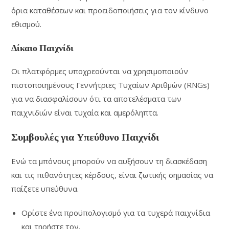
όρια καταθέσεων και προειδοποιήσεις για τον κίνδυνο
εθισμού.
Δίκαιο Παιχνίδι
Οι πλατφόρμες υποχρεούνται να χρησιμοποιούν
πιστοποιημένους Γεννήτριες Τυχαίων Αριθμών (RNGs)
για να διασφαλίσουν ότι τα αποτελέσματα των
παιχνιδιών είναι τυχαία και αμερόληπτα.
Συμβουλές για Υπεύθυνο Παιχνίδι
Ενώ τα μπόνους μπορούν να αυξήσουν τη διασκέδαση
και τις πιθανότητες κέρδους, είναι ζωτικής σημασίας να
παίζετε υπεύθυνα.
Ορίστε ένα προϋπολογισμό για τα τυχερά παιχνίδια
και τηρήστε τον.