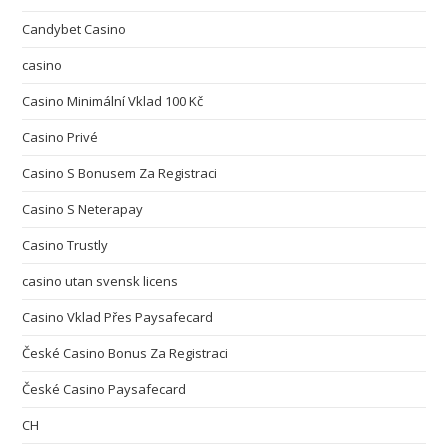
Candybet Casino
casino
Casino Minimální Vklad 100 Kč
Casino Privé
Casino S Bonusem Za Registraci
Casino S Neterapay
Casino Trustly
casino utan svensk licens
Casino Vklad Přes Paysafecard
České Casino Bonus Za Registraci
České Casino Paysafecard
CH