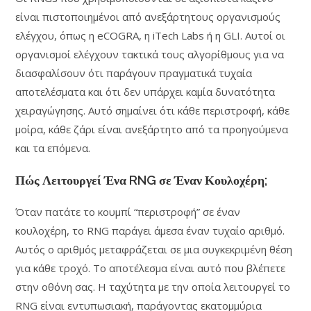
είναι πιστοποιημένοι από ανεξάρτητους οργανισμούς
ελέγχου, όπως η eCOGRA, η iTech Labs ή η GLI. Αυτοί οι
οργανισμοί ελέγχουν τακτικά τους αλγορίθμους για να
διασφαλίσουν ότι παράγουν πραγματικά τυχαία
αποτελέσματα και ότι δεν υπάρχει καμία δυνατότητα
χειραγώγησης. Αυτό σημαίνει ότι κάθε περιστροφή, κάθε
μοίρα, κάθε ζάρι είναι ανεξάρτητο από τα προηγούμενα
και τα επόμενα.
Πώς Λειτουργεί Ένα RNG σε Έναν Κουλοχέρη;
Όταν πατάτε το κουμπί “περιστροφή” σε έναν
κουλοχέρη, το RNG παράγει άμεσα έναν τυχαίο αριθμό.
Αυτός ο αριθμός μεταφράζεται σε μια συγκεκριμένη θέση
για κάθε τροχό. Το αποτέλεσμα είναι αυτό που βλέπετε
στην οθόνη σας. Η ταχύτητα με την οποία λειτουργεί το
RNG είναι εντυπωσιακή, παράγοντας εκατομμύρια