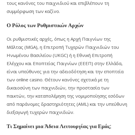
τους κανόνες του παιχνιδιού και επιβλέπουν τη
συμμόρφωση των καζίνο.
Ο Ρόλος των Ρυθμιστικών Αρχών
Οι ρυθμιστικές αρχές, όπως η Αρχή Παιγνίων της
Μάλτας (MGA), η Επιτροπή Τυχερών Παιχνιδιών του
Ηνωμένου Βασιλείου (UKGC) ή η Εθνική Επιτροπή
Ελέγχου και Εποπτείας Παιγνίων (ΕΕΕΠ) στην Ελλάδα,
είναι υπεύθυνες για την αδειοδότηση και την εποπτεία
των online casino. Θέτουν κανόνες σχετικά με τη
δικαιοσύνη των παιχνιδιών, την προστασία των
παικτών, την καταπολέμηση της νομιμοποίησης εσόδων
από παράνομες δραστηριότητες (AML) και την υπεύθυνη
διεξαγωγή τυχερών παιχνιδιών.
Τι Σημαίνει μια Άδεια Λειτουργίας για Εμάς;