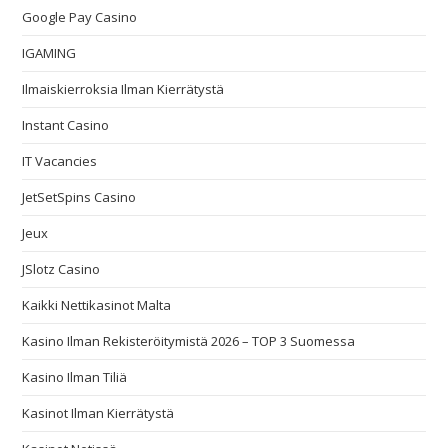
Google Pay Casino
IGAMING
Ilmaiskierroksia Ilman Kierrätystä
Instant Casino
IT Vacancies
JetSetSpins Casino
Jeux
JSlotz Casino
Kaikki Nettikasinot Malta
Kasino Ilman Rekisteröitymistä 2026 – TOP 3 Suomessa
Kasino Ilman Tiliä
Kasinot Ilman Kierrätystä