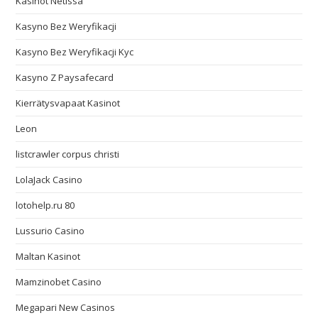
Kasinot Netissä
Kasyno Bez Weryfikacji
Kasyno Bez Weryfikacji Kyc
Kasyno Z Paysafecard
Kierrätysvapaat Kasinot
Leon
listcrawler corpus christi
LolaJack Casino
lotohelp.ru 80
Lussurio Casino
Maltan Kasinot
Mamzinobet Casino
Megapari New Casinos