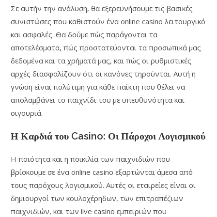
Σε αυτήν την ανάλυση, θα εξερευνήσουμε τις βασικές
συνιστώσες που καθιστούν ένα online casino λειτουργικό
και ασφαλές. Θα δούμε πώς παράγονται τα
αποτελέσματα, πώς προστατεύονται τα προσωπικά μας
δεδομένα και τα χρήματά μας, και πώς οι ρυθμιστικές
αρχές διασφαλίζουν ότι οι κανόνες τηρούνται. Αυτή η
γνώση είναι πολύτιμη για κάθε παίκτη που θέλει να
απολαμβάνει το παιχνίδι του με υπευθυνότητα και
σιγουριά.
Η Καρδιά του Casino: Οι Πάροχοι Λογισμικού
Η ποιότητα και η ποικιλία των παιχνιδιών που
βρίσκουμε σε ένα online casino εξαρτώνται άμεσα από
τους παρόχους λογισμικού. Αυτές οι εταιρείες είναι οι
δημιουργοί των κουλοχέρηδων, των επιτραπέζιων
παιχνιδιών, και των live casino εμπειριών που