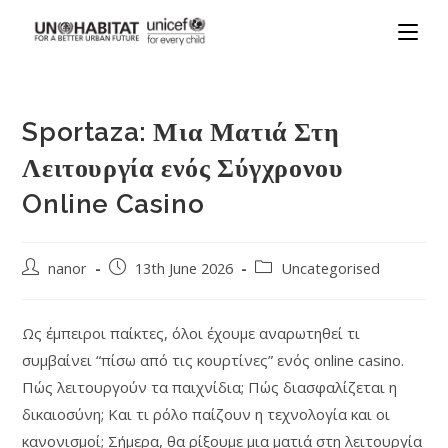
Sportaza: Μια Ματιά Στη
Λειτουργία ενός Σύγχρονου
Online Casino
nanor
13th June 2026
Uncategorised
Ως έμπειροι παίκτες, όλοι έχουμε αναρωτηθεί τι
συμβαίνει “πίσω από τις κουρτίνες” ενός online casino.
Πώς λειτουργούν τα παιχνίδια; Πώς διασφαλίζεται η
δικαιοσύνη; Και τι ρόλο παίζουν η τεχνολογία και οι
κανονισμοί; Σήμερα, θα ρίξουμε μια ματιά στη λειτουργία