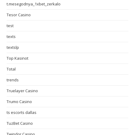
t.mesegodnya_1xbet_zerkalo
Tesor Casino
test
texts
textslp
Top Kasinot
Total
trends
Truelayer Casino
Trumo Casino
ts escorts dallas
TuzBet Casino
Twindor Casino