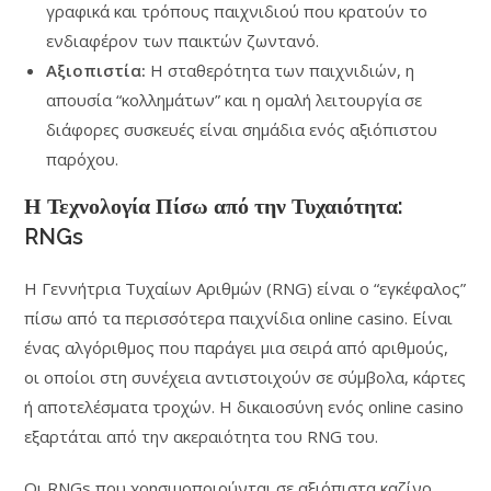
γραφικά και τρόπους παιχνιδιού που κρατούν το
ενδιαφέρον των παικτών ζωντανό.
Αξιοπιστία:
Η σταθερότητα των παιχνιδιών, η
απουσία “κολλημάτων” και η ομαλή λειτουργία σε
διάφορες συσκευές είναι σημάδια ενός αξιόπιστου
παρόχου.
Η Τεχνολογία Πίσω από την Τυχαιότητα:
RNGs
Η Γεννήτρια Τυχαίων Αριθμών (RNG) είναι ο “εγκέφαλος”
πίσω από τα περισσότερα παιχνίδια online casino. Είναι
ένας αλγόριθμος που παράγει μια σειρά από αριθμούς,
οι οποίοι στη συνέχεια αντιστοιχούν σε σύμβολα, κάρτες
ή αποτελέσματα τροχών. Η δικαιοσύνη ενός online casino
εξαρτάται από την ακεραιότητα του RNG του.
Οι RNGs που χρησιμοποιούνται σε αξιόπιστα καζίνο