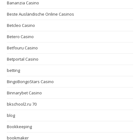
Bananzia Casino
Beste Ausländische Online Casinos
Betcleo Casino
Betero Casino
Betfouru Casino
Betportal Casino
betting
BingoBongoStars Casino
Binnarybet Casino
bkschool2.ru 70
blog
Bookkeeping
bookmaker