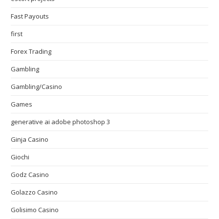
Fast Payouts
first
Forex Trading
Gambling
Gambling/Casino
Games
generative ai adobe photoshop 3
Ginja Casino
Giochi
Godz Casino
Golazzo Casino
Golisimo Casino