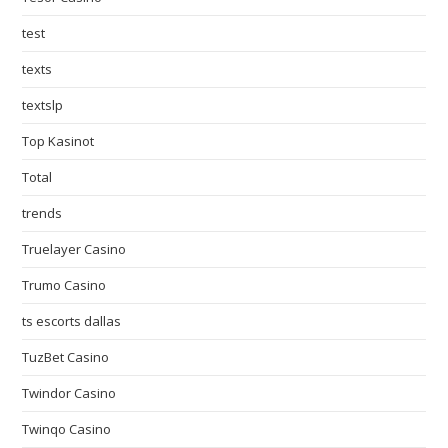
test
texts
textslp
Top Kasinot
Total
trends
Truelayer Casino
Trumo Casino
ts escorts dallas
TuzBet Casino
Twindor Casino
Twinqo Casino