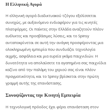
Η Ελληνική Αγορά
Η ελληνική αγορά διαδικτυακού τζόγου εξελίσσεται
συνεχώς, με αυξανόμενο ενδιαφέρον για τις κινητές
πλατφόρμες. Οι παίκτες στην Ελλάδα αναζητούν πλέον
ευέλικτες και προσβάσιμες λύσεις, και το Spinsy
ανταποκρίνεται σε αυτή την ανάγκη προσφέροντας μια
ολοκληρωμένη εμπειρία που συνδυάζει τεχνολογία
αιχμής, ασφάλεια και μια ευρεία γκάμα παιχνιδιών. Η
δυνατότητα να απολαύσετε τα αγαπημένα σας παιχνίδια
καζίνο από την παλάμη του χεριού σας είναι πλέον
πραγματικότητα, και το Spinsy βρίσκεται στην πρώτη
γραμμή αυτής της επανάστασης.
Συνοψίζοντας την Κινητή Εμπειρία
Η τεχνολογική πρόοδος έχει φέρει επανάσταση στον