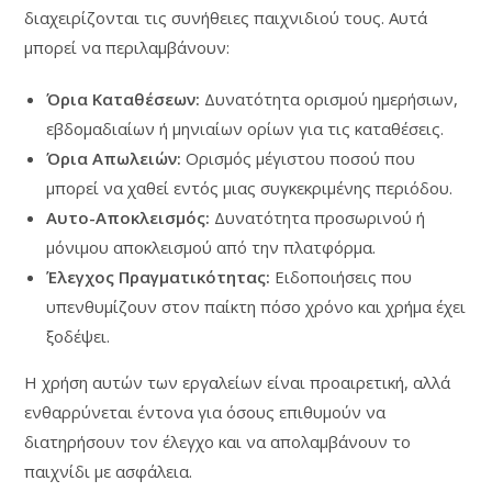
διαχειρίζονται τις συνήθειες παιχνιδιού τους. Αυτά
μπορεί να περιλαμβάνουν:
Όρια Καταθέσεων:
Δυνατότητα ορισμού ημερήσιων,
εβδομαδιαίων ή μηνιαίων ορίων για τις καταθέσεις.
Όρια Απωλειών:
Ορισμός μέγιστου ποσού που
μπορεί να χαθεί εντός μιας συγκεκριμένης περιόδου.
Αυτο-Αποκλεισμός:
Δυνατότητα προσωρινού ή
μόνιμου αποκλεισμού από την πλατφόρμα.
Έλεγχος Πραγματικότητας:
Ειδοποιήσεις που
υπενθυμίζουν στον παίκτη πόσο χρόνο και χρήμα έχει
ξοδέψει.
Η χρήση αυτών των εργαλείων είναι προαιρετική, αλλά
ενθαρρύνεται έντονα για όσους επιθυμούν να
διατηρήσουν τον έλεγχο και να απολαμβάνουν το
παιχνίδι με ασφάλεια.