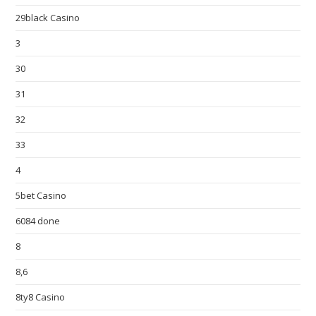
29black Casino
3
30
31
32
33
4
5bet Casino
6084 done
8
8,6
8ty8 Casino