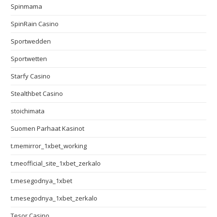
Spinmama
SpinRain Casino
Sportwedden
Sportwetten
Starfy Casino
Stealthbet Casino
stoichimata
Suomen Parhaat Kasinot
t.memirror_1xbet_working
t.meofficial_site_1xbet_zerkalo
t.mesegodnya_1xbet
t.mesegodnya_1xbet_zerkalo
Tesor Casino