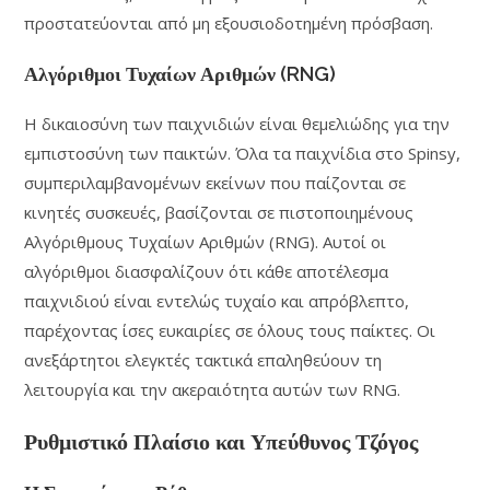
προστατεύονται από μη εξουσιοδοτημένη πρόσβαση.
Αλγόριθμοι Τυχαίων Αριθμών (RNG)
Η δικαιοσύνη των παιχνιδιών είναι θεμελιώδης για την
εμπιστοσύνη των παικτών. Όλα τα παιχνίδια στο Spinsy,
συμπεριλαμβανομένων εκείνων που παίζονται σε
κινητές συσκευές, βασίζονται σε πιστοποιημένους
Αλγόριθμους Τυχαίων Αριθμών (RNG). Αυτοί οι
αλγόριθμοι διασφαλίζουν ότι κάθε αποτέλεσμα
παιχνιδιού είναι εντελώς τυχαίο και απρόβλεπτο,
παρέχοντας ίσες ευκαιρίες σε όλους τους παίκτες. Οι
ανεξάρτητοι ελεγκτές τακτικά επαληθεύουν τη
λειτουργία και την ακεραιότητα αυτών των RNG.
Ρυθμιστικό Πλαίσιο και Υπεύθυνος Τζόγος