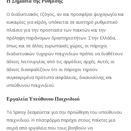
Η Σημασία της Ρύθμισης
Ο διαδικτυακός τζόγος, αν και προσφέρει ψυχαγωγία και
ευκαιρίες για κέρδη, υπόκειται σε αυστηρό ρυθμιστικό
πλαίσιο για την προστασία των παικτών και την
πρόληψη παράνομων δραστηριοτήτων. Στην Ελλάδα,
όπως και σε άλλες ευρωπαϊκές χώρες, οι πάροχοι
διαδικτυακών τυχερών παιχνιδιών πρέπει να διαθέτουν
άδειες λειτουργίας από τις αρμόδιες αρχές. Αυτές οι
άδειες διασφαλίζουν ότι οι πάροχοι τηρούν
συγκεκριμένα πρότυπα ασφάλειας, δικαιοσύνης και
υπεύθυνου παιχνιδιού.
Εργαλεία Υπεύθυνου Παιχνιδιού
Το Spinsy δεσμεύεται για την προώθηση του υπεύθυνου
παιχνιδιού. Η πλατφόρμα παρέχει στους παίκτες μια
σειρά από εργαλεία που τους βοηθούν να