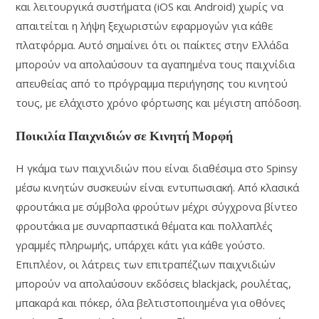
και λειτουργικά συστήματα (iOS και Android) χωρίς να
απαιτείται η λήψη ξεχωριστών εφαρμογών για κάθε
πλατφόρμα. Αυτό σημαίνει ότι οι παίκτες στην Ελλάδα
μπορούν να απολαύσουν τα αγαπημένα τους παιχνίδια
απευθείας από το πρόγραμμα περιήγησης του κινητού
τους, με ελάχιστο χρόνο φόρτωσης και μέγιστη απόδοση.
Ποικιλία Παιχνιδιών σε Κινητή Μορφή
Η γκάμα των παιχνιδιών που είναι διαθέσιμα στο Spinsy
μέσω κινητών συσκευών είναι εντυπωσιακή. Από κλασικά
φρουτάκια με σύμβολα φρούτων μέχρι σύγχρονα βίντεο
φρουτάκια με συναρπαστικά θέματα και πολλαπλές
γραμμές πληρωμής, υπάρχει κάτι για κάθε γούστο.
Επιπλέον, οι λάτρεις των επιτραπέζιων παιχνιδιών
μπορούν να απολαύσουν εκδόσεις blackjack, ρουλέτας,
μπακαρά και πόκερ, όλα βελτιστοποιημένα για οθόνες