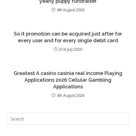
yearly puppy fundraiser
4th August 2026
So it promotion can be acquired just after for
every user and for every single debit card
21st July 2026
Greatest A casino casinia real income Playing
Applications 2026 Cellular Gambling
Applications
4th August 2026