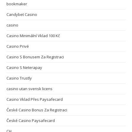
bookmaker
Candybet Casino
casino
Casino Minimální Vklad 100 Kč
Casino Privé
Casino S Bonusem Za Registraci
Casino S Neterapay
Casino Trustly
casino utan svensk licens
Casino Vklad Přes Paysafecard
České Casino Bonus Za Registraci
České Casino Paysafecard
CH