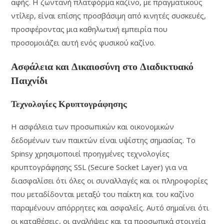
αφής. Η ζωντανή πλατφόρμα καζίνο, με πραγματικούς
ντίλερ, είναι επίσης προσβάσιμη από κινητές συσκευές,
προσφέροντας μια καθηλωτική εμπειρία που
προσομοιάζει αυτή ενός φυσικού καζίνο.
Ασφάλεια και Δικαιοσύνη στο Διαδικτυακό
Παιχνίδι
Τεχνολογίες Κρυπτογράφησης
Η ασφάλεια των προσωπικών και οικονομικών
δεδομένων των παικτών είναι υψίστης σημασίας. Το
Spinsy χρησιμοποιεί προηγμένες τεχνολογίες
κρυπτογράφησης SSL (Secure Socket Layer) για να
διασφαλίσει ότι όλες οι συναλλαγές και οι πληροφορίες
που μεταδίδονται μεταξύ του παίκτη και του καζίνο
παραμένουν απόρρητες και ασφαλείς. Αυτό σημαίνει ότι
οι καταθέσεις, οι αναλήψεις και τα προσωπικά στοιχεία