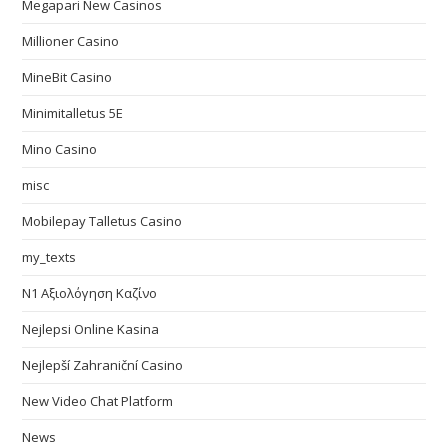
Megapari New Casinos
Millioner Casino
MineBit Casino
Minimitalletus 5E
Mino Casino
misc
Mobilepay Talletus Casino
my_texts
N1 Αξιολόγηση Καζίνο
Nejlepsi Online Kasina
Nejlepší Zahraniční Casino
New Video Chat Platform
News