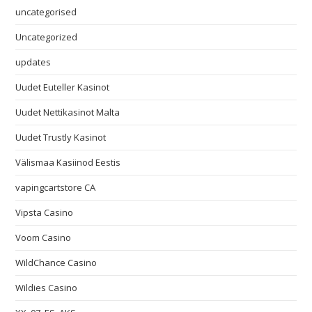
uncategorised
Uncategorized
updates
Uudet Euteller Kasinot
Uudet Nettikasinot Malta
Uudet Trustly Kasinot
Välismaa Kasiinod Eestis
vapingcartstore CA
Vipsta Casino
Voom Casino
WildChance Casino
Wildies Casino