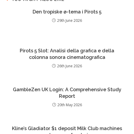
Den tropiske ø-tema i Pirots 5
29th June 2026
Pirots 5 Slot: Analisi della grafica e della
colonna sonora cinematografica
26th June 2026
GambleZen UK Login: A Comprehensive Study
Report
20th May 2026
Kline’s Gladiator $1 deposit Milk Club machines