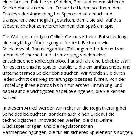
einer breiten Palette von Spielen, Boni und einem sicheren
Spielerlebnis zu erhalten. Dieser Leitfaden soll Ihnen den
Prozess der Anmeldung bei Spinoloco so einfach und
transparent wie möglich gestalten, damit Sie sich auf das
Wesentliche konzentrieren können: den Spaß am Spiel.
Die Wahl des richtigen Online-Casinos ist eine Entscheidung,
die sorgfältige Überlegung erfordert. Faktoren wie
Spielauswahl, Bonusangebote, Zahlungsmethoden und vor
allem die Sicherheit und Lizenzierung spielen eine
entscheidende Rolle. Spinoloco hat sich als eine beliebte Wahl
für österreichische Spieler etabliert, die ein umfassendes und
unterhaltsames Spielerlebnis suchen. Wir werden Sie durch
jeden Schritt des Registrierungsprozesses führen, von der
Erstellung Ihres Kontos bis hin zur ersten Einzahlung, und
dabei auf die wichtigsten Aspekte eingehen, die Sie kennen
sollten.
In diesem Artikel werden wir nicht nur die Registrierung bei
Spinoloco beleuchten, sondern auch einen Blick auf die
technologischen Innovationen werfen, die das Online-
Glücksspiel prägen, und die regulatorischen
Rahmenbedingungen, die für ein sicheres Spielerlebnis sorgen.