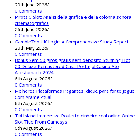
29th June 2026
/
0 Comments
Pirots 5 Slot: Analisi della grafica e della colonna sonora
cinematografica
26th June 2026
/
0 Comments
GambleZen UK Login: A Comprehensive Study Report
20th May 2026
/
0 Comments
Bónus Sem 50 giros grátis sem depósito Stunning Hot
20 Deluxe Remastered Casa Portugal Casino Ato
Acostumado 2024
6th August 2026
/
0 Comments
Melhores Plataformas Pagantes, clique para fonte Jogue
Com Arame Atual
6th August 2026
/
0 Comments
Tiki Island Immersive Roulette dinheiro real online Online
Slot Title From Gamesys
6th August 2026
/
0 Comments