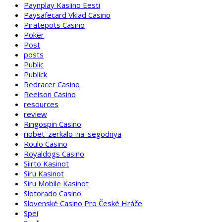
Paynplay Kasiino Eesti
Paysafecard Vklad Casino
Piratepots Casino
Poker
Post
posts
Public
Publick
Redracer Casino
Reelson Casino
resources
review
Ringospin Casino
riobet_zerkalo_na_segodnya
Roulo Casino
Royaldogs Casino
Siirto Kasinot
Siru Kasinot
Siru Mobile Kasinot
Slotorado Casino
Slovenské Casino Pro České Hráče
Spei