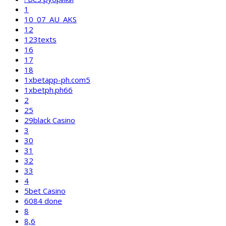
1
10_07_AU_AKS
12
123texts
16
17
18
1xbetapp-ph.com5
1xbetph.ph66
2
25
29black Casino
3
30
31
32
33
4
5bet Casino
6084 done
8
8,6