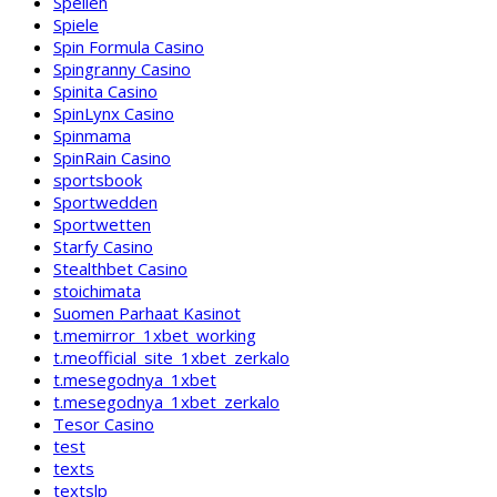
Spellen
Spiele
Spin Formula Casino
Spingranny Casino
Spinita Casino
SpinLynx Casino
Spinmama
SpinRain Casino
sportsbook
Sportwedden
Sportwetten
Starfy Casino
Stealthbet Casino
stoichimata
Suomen Parhaat Kasinot
t.memirror_1xbet_working
t.meofficial_site_1xbet_zerkalo
t.mesegodnya_1xbet
t.mesegodnya_1xbet_zerkalo
Tesor Casino
test
texts
textslp