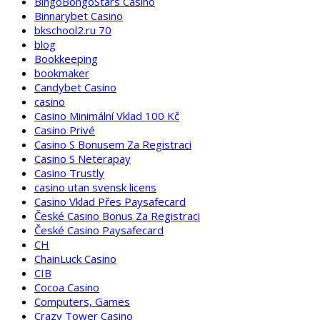
BingoBongoStars Casino
Binnarybet Casino
bkschool2.ru 70
blog
Bookkeeping
bookmaker
Candybet Casino
casino
Casino Minimální Vklad 100 Kč
Casino Privé
Casino S Bonusem Za Registraci
Casino S Neterapay
Casino Trustly
casino utan svensk licens
Casino Vklad Přes Paysafecard
České Casino Bonus Za Registraci
České Casino Paysafecard
CH
ChainLuck Casino
CIB
Cocoa Casino
Computers, Games
Crazy Tower Сasino