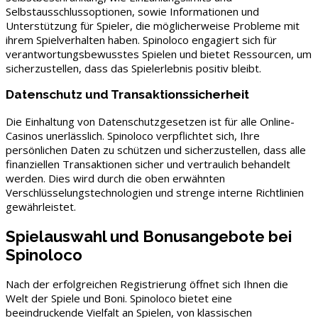
Selbstausschlussoptionen, sowie Informationen und
Unterstützung für Spieler, die möglicherweise Probleme mit
ihrem Spielverhalten haben. Spinoloco engagiert sich für
verantwortungsbewusstes Spielen und bietet Ressourcen, um
sicherzustellen, dass das Spielerlebnis positiv bleibt.
Datenschutz und Transaktionssicherheit
Die Einhaltung von Datenschutzgesetzen ist für alle Online-
Casinos unerlässlich. Spinoloco verpflichtet sich, Ihre
persönlichen Daten zu schützen und sicherzustellen, dass alle
finanziellen Transaktionen sicher und vertraulich behandelt
werden. Dies wird durch die oben erwähnten
Verschlüsselungstechnologien und strenge interne Richtlinien
gewährleistet.
Spielauswahl und Bonusangebote bei
Spinoloco
Nach der erfolgreichen Registrierung öffnet sich Ihnen die
Welt der Spiele und Boni. Spinoloco bietet eine
beeindruckende Vielfalt an Spielen, von klassischen