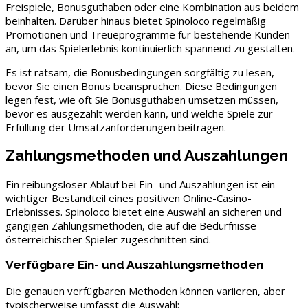
Freispiele, Bonusguthaben oder eine Kombination aus beidem
beinhalten. Darüber hinaus bietet Spinoloco regelmäßig
Promotionen und Treueprogramme für bestehende Kunden
an, um das Spielerlebnis kontinuierlich spannend zu gestalten.
Es ist ratsam, die Bonusbedingungen sorgfältig zu lesen,
bevor Sie einen Bonus beanspruchen. Diese Bedingungen
legen fest, wie oft Sie Bonusguthaben umsetzen müssen,
bevor es ausgezahlt werden kann, und welche Spiele zur
Erfüllung der Umsatzanforderungen beitragen.
Zahlungsmethoden und Auszahlungen
Ein reibungsloser Ablauf bei Ein- und Auszahlungen ist ein
wichtiger Bestandteil eines positiven Online-Casino-
Erlebnisses. Spinoloco bietet eine Auswahl an sicheren und
gängigen Zahlungsmethoden, die auf die Bedürfnisse
österreichischer Spieler zugeschnitten sind.
Verfügbare Ein- und Auszahlungsmethoden
Die genauen verfügbaren Methoden können variieren, aber
typischerweise umfasst die Auswahl: