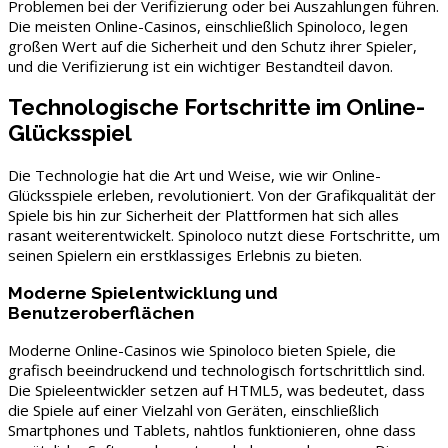
Problemen bei der Verifizierung oder bei Auszahlungen führen.
Die meisten Online-Casinos, einschließlich Spinoloco, legen
großen Wert auf die Sicherheit und den Schutz ihrer Spieler,
und die Verifizierung ist ein wichtiger Bestandteil davon.
Technologische Fortschritte im Online-
Glücksspiel
Die Technologie hat die Art und Weise, wie wir Online-
Glücksspiele erleben, revolutioniert. Von der Grafikqualität der
Spiele bis hin zur Sicherheit der Plattformen hat sich alles
rasant weiterentwickelt. Spinoloco nutzt diese Fortschritte, um
seinen Spielern ein erstklassiges Erlebnis zu bieten.
Moderne Spielentwicklung und
Benutzeroberflächen
Moderne Online-Casinos wie Spinoloco bieten Spiele, die
grafisch beeindruckend und technologisch fortschrittlich sind.
Die Spieleentwickler setzen auf HTML5, was bedeutet, dass
die Spiele auf einer Vielzahl von Geräten, einschließlich
Smartphones und Tablets, nahtlos funktionieren, ohne dass